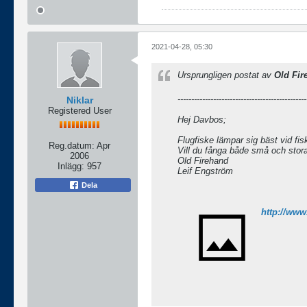
2021-04-28, 05:30
Ursprungligen postat av
Old Fir
-----------------------------------------------
Niklar
Registered User
Hej Davbos;
Flugfiske lämpar sig bäst vid fis
Reg.datum:
Apr
Vill du fånga både små och stora
2006
Old Firehand
Inlägg:
957
Leif Engström
Dela
http://www