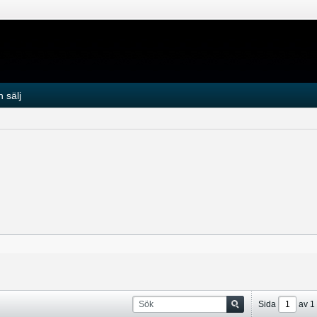
 sälj
Sida
av
1