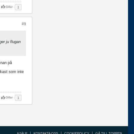
Gillar
1
#9
ger ju flugan
linan på
 kast som inte
Gillar
1
HJÄLP
KONTAKTA OSS
COOKIEPOLICY
GÅ TILL TOPPEN