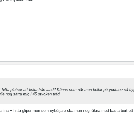
t hitta platser att fiska från land? Känns som när man kollar på youtube så fly
lle nog sätta mig i 45 stycken träd.
ra lina + hitta glipor men som nybörjare ska man nog räkna med kasta bort ett