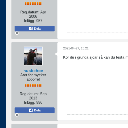
Reg.datum:
Apr
2006
Inlägg:
957
Dela
2021-04-27, 13:21
Kör du i grunda sjöar så kan du testa m
husbehov
Äter för mycket
abborre!
Reg.datum:
Sep
2013
Inlägg:
996
Dela