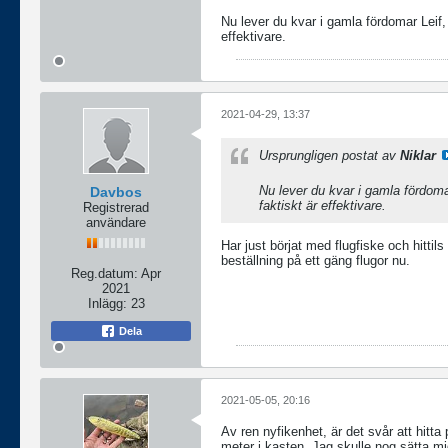
Nu lever du kvar i gamla fördomar Leif, 
effektivare.
2021-04-29, 13:37
Ursprungligen postat av
Niklar
Nu lever du kvar i gamla fördomar
Davbos
faktiskt är effektivare.
Registrerad
användare
Har just börjat med flugfiske och hitti
beställning på ett gäng flugor nu.
Reg.datum:
Apr
2021
Inlägg:
23
Dela
2021-05-05, 20:16
Av ren nyfikenhet, är det svår att hitta
meter i kasten. Jag skulle nog sätta mi