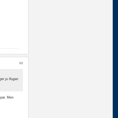
#8
ger ju flugan
 par. Men