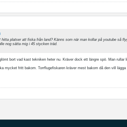
t hitta platser att fiska från land? Känns som när man kollar på youtube så fly
lle nog sätta mig i 45 stycken träd.
r glömt bort vad kast tekniken heter nu. Kräver dock ett längre spö. Man rullar 
ika mycket fritt bakom. Torrflugefiskaren kräver mest bakom då den vill lägga