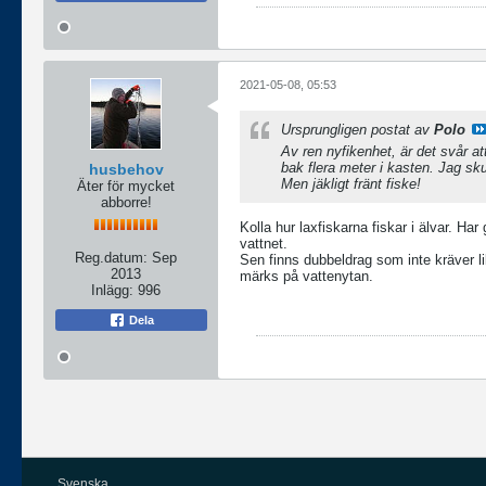
2021-05-08, 05:53
Ursprungligen postat av
Polo
Av ren nyfikenhet, är det svår at
bak flera meter i kasten. Jag sku
husbehov
Men jäkligt fränt fiske!
Äter för mycket
abborre!
Kolla hur laxfiskarna fiskar i älvar. Ha
vattnet.
Reg.datum:
Sep
Sen finns dubbeldrag som inte kräver l
2013
märks på vattenytan.
Inlägg:
996
Dela
Svenska