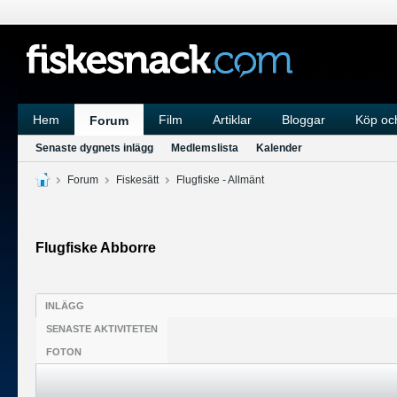
Hem
Film
Artiklar
Bloggar
Köp och
Forum
Senaste dygnets inlägg
Medlemslista
Kalender
Forum
Fiskesätt
Flugfiske - Allmänt
Flugfiske Abborre
INLÄGG
SENASTE AKTIVITETEN
FOTON