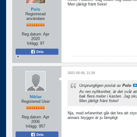
Men jäkligt fränt fiske!
Polo
Registrerad
användare
Reg.datum:
Apr
2020
Inlägg:
97
Dela
2021-05-05, 21:29
Ursprungligen postat av
Polo
Av ren nyfikenhet, är det svår at
bak flera meter i kasten. Jag sku
Niklar
Men jäkligt fränt fiske!
Registered User
Nja, med erfarenhet går det bra att sty
Reg.datum:
Apr
annars bryggor är ju lämpligt
2006
Inlägg:
957
Dela