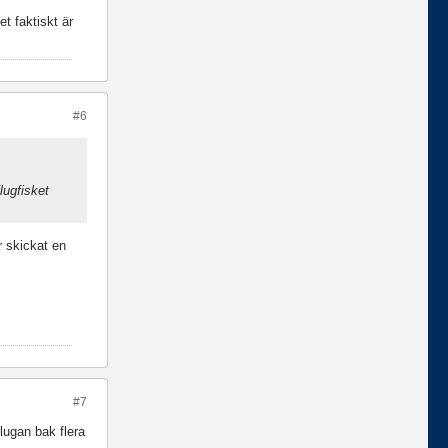
t faktiskt är
#6
lugfisket
r skickat en
#7
flugan bak flera