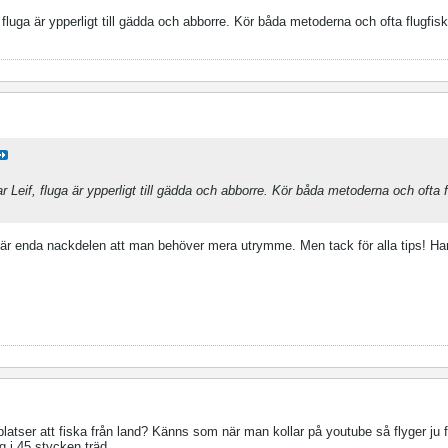
fluga är ypperligt till gädda och abborre. Kör båda metoderna och ofta flugfiske
 Leif, fluga är ypperligt till gädda och abborre. Kör båda metoderna och ofta f
ls är enda nackdelen att man behöver mera utrymme. Men tack för alla tips! Ha
 platser att fiska från land? Känns som när man kollar på youtube så flyger ju 
g i 45 stycken träd.