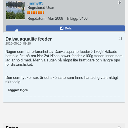
jimmy85
Registered User
Reg.datum:
Mar 2009
Inlägg:
3430
Dela
Daiwa aqualite feeder
#1
2026-05-10, 09:29
Någon som har erfarenhet av Daiwa aqualite feeder >120g? Råkade
beställa 2st på rea Har 2st N'zon power feeder >100g sedan innan som
jag är nöjd med. Men va sugen på något lite kraftigare och längre spö
för distansfisket.
Den som tycker sex är det skönaste som finns har aldrig varit riktigt
skitnödig
Taggar:
Ingen