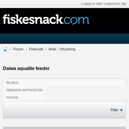
Logga in eller registrera dig
Forum
Fiskesätt
Mete - Utrustning
Daiwa aqualite feeder
INLÄGG
SENASTE AKTIVITETEN
FOTON
Filter