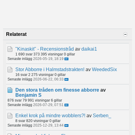
Relaterat
"Kinaskit" - Recensionstråd
av
daikai1
1 690 svar
373 395 visningar
0 gillar
Senaste inlägg
2026-05-19, 18:19
Stor Abborre i Halmstadstrakten!
av
WeededSix
16 svar
2 275 visningar
0 gillar
Senaste inlägg
2026-06-22, 06:33
Den stora tråden om finesse abborre
av
Benjamin S
876 svar
79 991 visningar
6 gillar
Senaste inlägg
2026-07-29, 07:51
Enkel krok på mindre wobblers?!
av
Serben_
8 svar
820 visningar
0 gillar
Senaste inlägg
2025-12-29, 13:44