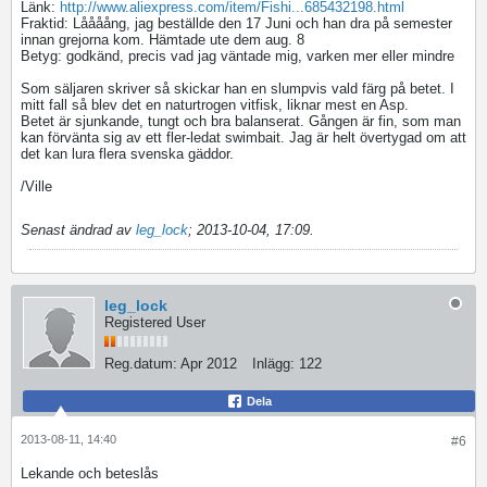
Länk:
http://www.aliexpress.com/item/Fishi...685432198.html
Fraktid: Låååång, jag beställde den 17 Juni och han dra på semester
innan grejorna kom. Hämtade ute dem aug. 8
Betyg: godkänd, precis vad jag väntade mig, varken mer eller mindre
Som säljaren skriver så skickar han en slumpvis vald färg på betet. I
mitt fall så blev det en naturtrogen vitfisk, liknar mest en Asp.
Betet är sjunkande, tungt och bra balanserat. Gången är fin, som man
kan förvänta sig av ett fler-ledat swimbait. Jag är helt övertygad om att
det kan lura flera svenska gäddor.
/Ville
Senast ändrad av
leg_lock
;
2013-10-04, 17:09
.
leg_lock
Registered User
Reg.datum:
Apr 2012
Inlägg:
122
Dela
2013-08-11, 14:40
#6
Lekande och beteslås