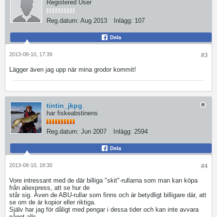
Registered User
Reg.datum:
Aug 2013
Inlägg:
107
Dela
2013-08-10, 17:39
#3
Lägger även jag upp när mina grodor kommit!
tintin_jkpg
har fiskeabstinens
Reg.datum:
Jun 2007
Inlägg:
2594
Dela
2013-08-10, 18:30
#4
Vore intressant med de där billiga "skit"-rullarna som man kan köpa
från aliexpress, att se hur de
står sig. Även de ABU-rullar som finns och är betydligt billigare där, att
se om de är kopior eller riktiga.
Själv har jag för dåligt med pengar i dessa tider och kan inte avvara
något alls.