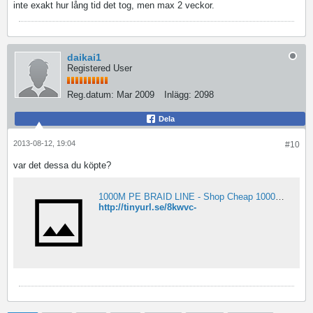
inte exakt hur lång tid det tog, men max 2 veckor.
daikai1
Registered User
Reg.datum:
Mar 2009
Inlägg:
2098
Dela
2013-08-12, 19:04
#10
var det dessa du köpte?
1000M PE BRAID LINE - Shop Cheap 1000M PE BRAID LINE from China 1000M PE BRAID LINE Suppliers at Mumujiuri Fishing's store on Aliexpress.com
http://tinyurl.se/8kwvc-