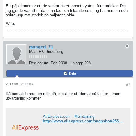
Ett påpekande är att de verkar ha ett annat system för storlekar. Det
jag gjorde var att mäta mina lås och lekande som jag har hemma och
sökte upp rätt storlek på säljarens sida.
/Ville
manged_71
Mal i FK Underberg
Reg.datum:
Feb 2008
Inlägg:
228
Dela
2013-08-12, 13:03
#7
Då beställde man en rulle då, mest för att den är så läcker... men
utvärdering kommer.
AliExpress.com - Maintaining
http://www.aliexpress.com/snapshot/255160989.html