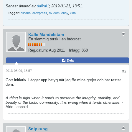
Senast ändrad av
daikai1
;
2019-01-21, 13:51
.
Taggar:
alibaba
,
aliexpress
,
dx.com
,
ebay
,
kina
Kalle Mandelstam
En slemmig torsk i en brödrost
Reg.datum:
Aug 2011
Inlägg:
868
Dela
2013-08-09, 18:57
#2
Gott initiativ. Lägger upp betyg när jag får mina grejer och har testat
dem.
A thing is right when it tends to preserve the integrity, stability, and
beauty of the biotic community. It is wrong when it tends otherwise
. -
Aldo Leopold
Snipkung