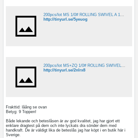
200pcs/lot MS 1/0# ROLLING SWIVEL A 102 1/0-in Other Sports & Entertainment Products from Sports & Entertainment on Aliexpress.com
http://tinyurl.se/5yeuog
200pcs/lot MS+ZQ 1/0# ROLLING SWIVEL WITH NICE SNAP B 104 1/0-in Other Sports & Entertainment Products from Sports & Entertainment on Aliexpress.com
http://tinyurl.se/2nlrx8
Frakttid: låång se ovan
Betyg: 9 Toppen!
Både lekande och beteslåsen är av god kvalitet, jag har gjort ett
enklare dragtest på dem och inte lyckats dra sönder dem med
handkraft. De är väldigt lika de beteslås jag har köpt i en butik här i
Sverige.