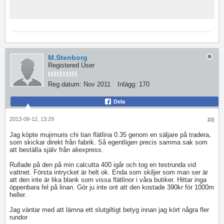
M.Stenborg
Registered User
Reg.datum:
Nov 2011
Inlägg:
170
Dela
2013-08-12, 13:29
#8
Jag köpte mujimuris chi tian flätlina 0.35 genom en säljare på tradera,
som skickar direkt från fabrik. Så egentligen precis samma sak som
att beställa själv från aliexpress.
Rullade på den på min calcutta 400 igår och tog en testrunda vid
vattnet. Första intrycket är helt ok. Enda som skiljer som man ser är
att den inte är lika blank som vissa flätlinor i våra butiker. Hittar inga
öppenbara fel på linan. Gör ju inte ont att den kostade 390kr för 1000m
heller.
Jag väntar med att lämna ett slutgiltigt betyg innan jag kört några fler
rundor