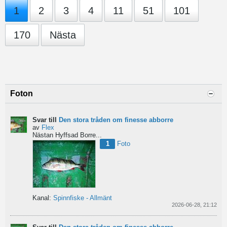
1
2
3
4
11
51
101
170
Nästa
Foton
Svar till
Den stora tråden om finesse abborre
av
Flex
Nästan Hyffsad Borre...
1
Foto
Kanal:
Spinnfiske - Allmänt
2026-06-28, 21:12