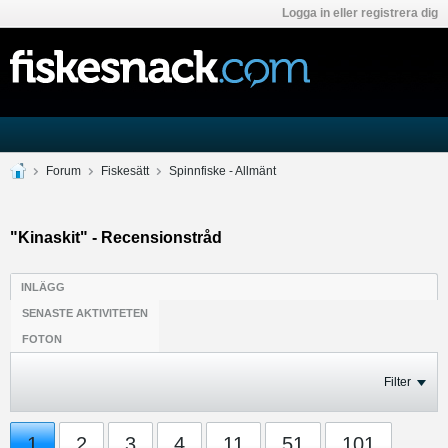
Logga in eller registrera dig
Forum
Fiskesätt
Spinnfiske - Allmänt
"Kinaskit" - Recensionstråd
INLÄGG
SENASTE AKTIVITETEN
FOTON
Filter
1
2
3
4
11
51
101