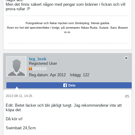
Men det finns säkert någon med pengar som bränner i fickan och vill
prova rullar :P
Fotograferar och fiskar mycket runt Jönköping, främst gädda
Även en hel del specimenfiske i övrigt, på sommaren fiskas Ruda, Sutare, Sarv, Braxen
m m.
leg_lock
Registered User
Reg.datum:
Apr 2012
Inlägg:
122
Dela
2013-08-11, 14:26
#5
Edit: Betet läcker och blir jäkligt tungt. Jag rekommenderar inte att
köpa det.
Då kör vi!
Swimbait 24,5cm