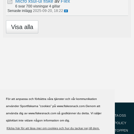
Micro xsul-ul fiske
av
Flex
6 svar
700 visningar
4 gillar
Senaste inlägg
2025-09-20, 18:22
Visa alla
För att anpassa och förbättra våra tjänster och vår kommunikation
använder Sportfiskarna ”cookies” på www.fiskesnack.com.Genom att
HJÄLP
Svenska
använda dig av www.fiskesnack.com så godkänner du detta. Vi säljer
KONTAKTA OSS
självklart inte vidare någon information om dig.
COOKIEPOLICY
Klicka här för att läsa mer om cookies och hur du tackar nej till dem.
GÅ TILL TOPPEN