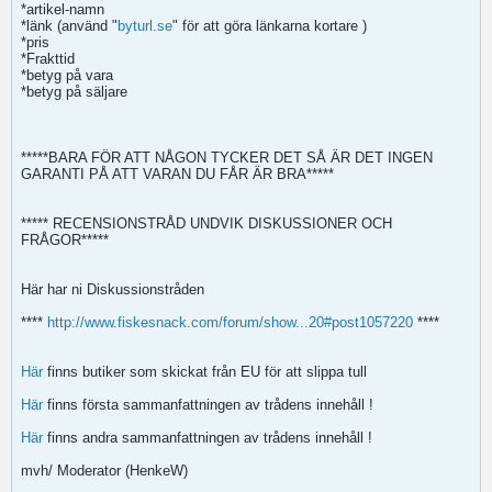
*artikel-namn
*länk (använd "
byturl.se
" för att göra länkarna kortare
)
*pris
*Frakttid
*betyg på vara
*betyg på säljare
*****BARA FÖR ATT NÅGON TYCKER DET SÅ ÄR DET INGEN
GARANTI PÅ ATT VARAN DU FÅR ÄR BRA*****
***** RECENSIONSTRÅD UNDVIK DISKUSSIONER OCH
FRÅGOR*****
Här har ni Diskussionstråden
****
http://www.fiskesnack.com/forum/show...20#post1057220
****
Här
finns butiker som skickat från EU för att slippa tull
Här
finns första sammanfattningen av trådens innehåll !
Här
finns andra sammanfattningen av trådens innehåll !
mvh/ Moderator (HenkeW)