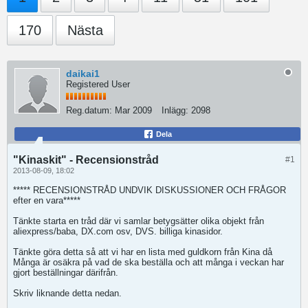
170
Nästa
daikai1
Registered User
Reg.datum:
Mar 2009
Inlägg:
2098
Dela
"Kinaskit" - Recensionstråd
#1
2013-08-09, 18:02
***** RECENSIONSTRÅD UNDVIK DISKUSSIONER OCH FRÅGOR
efter en vara*****
Tänkte starta en tråd där vi samlar betygsätter olika objekt från
aliexpress/baba, DX.com osv, DVS. billiga kinasidor.
Tänkte göra detta så att vi har en lista med guldkorn från Kina då
Många är osäkra på vad de ska beställa och att många i veckan har
gjort beställningar därifrån.
Skriv liknande detta nedan.