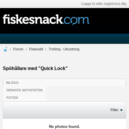
Logga in eller registrera dig
Forum
Fiskesätt
Trolling - Utrustning
Spöhållare med "Quick Lock"
INLÄGG
SENASTE AKTIVITETEN
FOTON
Filter
No photos found.