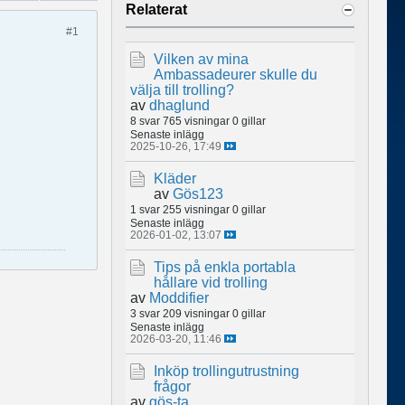
Relaterat
#1
Vilken av mina
Ambassadeurer skulle du
välja till trolling?
av
dhaglund
8 svar
765 visningar
0 gillar
Senaste inlägg
2025-10-26, 17:49
Kläder
av
Gös123
1 svar
255 visningar
0 gillar
Senaste inlägg
2026-01-02, 13:07
Tips på enkla portabla
hållare vid trolling
av
Moddifier
3 svar
209 visningar
0 gillar
Senaste inlägg
2026-03-20, 11:46
Inköp trollingutrustning
frågor
av
gös-ta