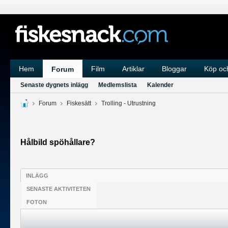
Hem
Film
Artiklar
Bloggar
Köp och
Forum
Senaste dygnets inlägg
Medlemslista
Kalender
Forum
Fiskesätt
Trolling - Utrustning
Hålbild spöhållare?
INLÄGG
SENASTE AKTIVITETEN
FOTON