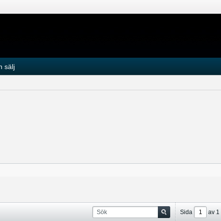
 sälj
Sida
av
1