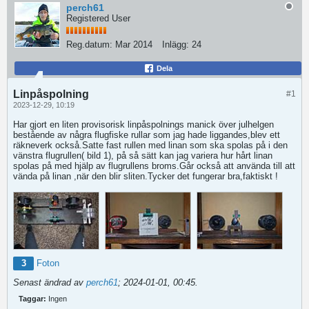
perch61
Registered User
Reg.datum:
Mar 2014
Inlägg:
24
Dela
Linpåspolning
#1
2023-12-29, 10:19
Har gjort en liten provisorisk linpåspolnings manick över julhelgen
bestående av några flugfiske rullar som jag hade liggandes,blev ett
räkneverk också.Satte fast rullen med linan som ska spolas på i den
vänstra flugrullen( bild 1), på så sätt kan jag variera hur hårt linan
spolas på med hjälp av flugrullens broms.Går också att använda till att
vända på linan ,när den blir sliten.Tycker det fungerar bra,faktiskt !
3
Foton
Senast ändrad av
perch61
;
2024-01-01, 00:45
.
Taggar:
Ingen