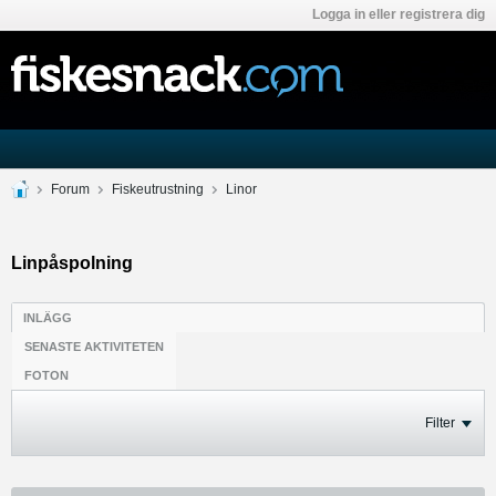
Logga in eller registrera dig
Forum
Fiskeutrustning
Linor
Linpåspolning
INLÄGG
SENASTE AKTIVITETEN
FOTON
Filter