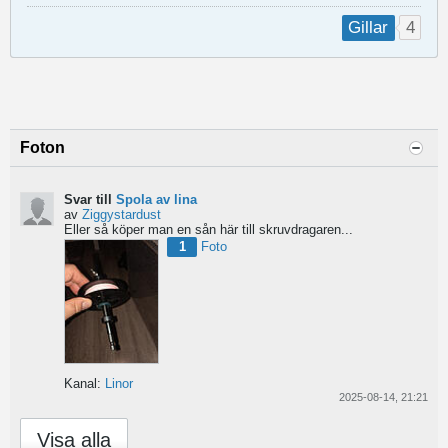
4
Gillar
Foton
Svar till
Spola av lina
av
Ziggystardust
Eller så köper man en sån här till skruvdragaren...
1
Foto
Kanal:
Linor
2025-08-14, 21:21
Visa alla