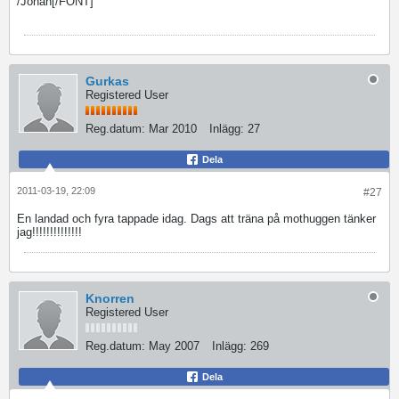
/Johan[/FONT]
Gurkas
Registered User
Reg.datum:
Mar 2010
Inlägg:
27
Dela
2011-03-19, 22:09
#27
En landad och fyra tappade idag. Dags att träna på mothuggen tänker
jag!!!!!!!!!!!!!!
Knorren
Registered User
Reg.datum:
May 2007
Inlägg:
269
Dela