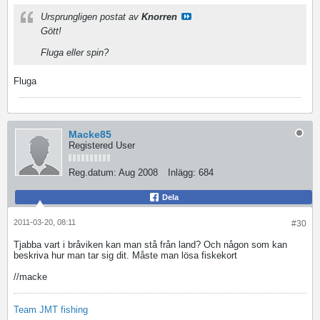
Ursprungligen postat av
Knorren
Gött!
Fluga eller spin?
Fluga
Macke85
Registered User
Reg.datum:
Aug 2008
Inlägg:
684
Dela
2011-03-20, 08:11
#30
Tjabba vart i bråviken kan man stå från land? Och någon som kan
beskriva hur man tar sig dit. Måste man lösa fiskekort
//macke
Team JMT fishing