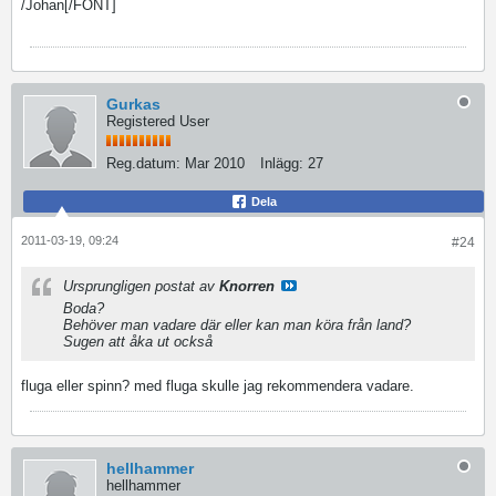
/Johan[/FONT]
Gurkas
Registered User
Reg.datum:
Mar 2010
Inlägg:
27
Dela
2011-03-19, 09:24
#24
Ursprungligen postat av
Knorren
Boda?
Behöver man vadare där eller kan man köra från land?
Sugen att åka ut också
fluga eller spinn? med fluga skulle jag rekommendera vadare.
hellhammer
hellhammer