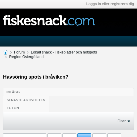
Logga in eller registrera dig
Forum
Lokalt snack - Fiskeplatser och hotspots
Region Östergötland
Havsöring spots i bråviken?
INLÄGG
SENASTE AKTIVITETEN
FOTON
Filter