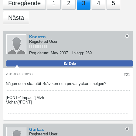
Föregående
1
2
3
4
5
Nästa
Knorren
Registered User
Reg.datum:
May 2007
Inlägg:
269
Dela
2011-03-18, 10:38
#21
Någon som ska utåt Bråviken och prova lyckan i helgen?
[FONT="Impact"]Mvh:
/Johan[/FONT]
Gurkas
Registered User