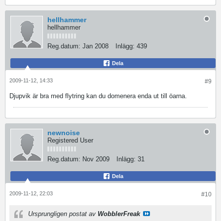
hellhammer
hellhammer
Reg.datum:
Jan 2008
Inlägg:
439
Dela
2009-11-12, 14:33
#9
Djupvik är bra med flytring kan du domenera enda ut till öarna.
newnoise
Registered User
Reg.datum:
Nov 2009
Inlägg:
31
Dela
2009-11-12, 22:03
#10
Ursprungligen postat av
WobblerFreak