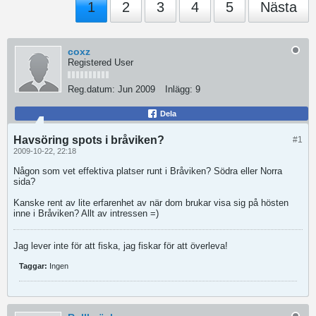
1
2
3
4
5
Nästa
coxz
Registered User
Reg.datum:
Jun 2009
Inlägg:
9
Dela
Havsöring spots i bråviken?
#1
2009-10-22, 22:18
Någon som vet effektiva platser runt i Bråviken? Södra eller Norra
sida?
Kanske rent av lite erfarenhet av när dom brukar visa sig på hösten
inne i Bråviken? Allt av intressen =)
Jag lever inte för att fiska, jag fiskar för att överleva!
Taggar:
Ingen