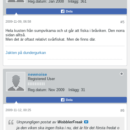
Reg.datum:
Jan 2008
Inlägg:
361
Dela
2009-11-09, 06:58
#5
Hela kusten från sumpvikarna och ut går att fiska i bråviken. Den norra
sidan alltså.
Men det är oftast relativt svårfiskat. Men de finns där.
Jakten på dundergurkan
newnoise
Registered User
Reg.datum:
Nov 2009
Inlägg:
31
Dela
2009-11-12, 00:25
#6
Ursprungligen postat av
WobblerFreak
ja den viken ska ingen fiska i nu, det är för det första fredat o