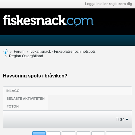
Logga in eller registrera dig
Forum
Lokalt snack - Fiskeplatser och hotspots
Region Östergötland
Havsöring spots i bråviken?
INLÄGG
SENASTE AKTIVITETEN
FOTON
Filter