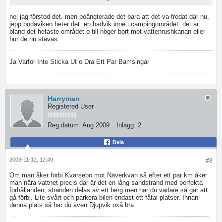
nej jag förstod det. men poängterade det bara att det va fredat där nu,
jepp bodaviken heter det. en badvik inne i campingområdet. det är
bland det hetaste området o till höger bort mot vattenrushkanan eller
hur de nu stavas.
Ja Varför Inte Sticka Ut o Dra Ett Par Bamsingar
Harryman
Registered User
Reg.datum:
Aug 2009
Inlägg:
2
Dela
2009-11-12, 12:49
#8
Om man åker förbi Kvarsebo mot Näverkvan så efter ett par km åker
man nära vattnet precis där är det en lång sandstrand med perfekta
förhållanden, stranden delas av ett berg men har du vadare så går att
gå förbi. Lite svårt och parkera bilen endast ett fåtal platser. Innan
denna plats så har du även Djupvik oxå bra