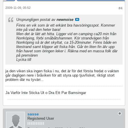
2009-11-09, 05:52
#4
Ursprungligen postat av
newnoise
Finns en vik som är ett erkänt bra havsöringsspot. Kommer
inte på vad den heter bara!
Men det är lätt att hitta. Ligger vid en camping ca20 min från
Norrköping, förbi småbåtshamnen. Kör strandvägen från
Norrköping så är det skyltat, ca 15-20minuter. Finns både en
litestrand samt klippor att fiska från. Går ën liten fin älv upp
från havet som öringen leker i. Räkna med en massa folk där
på premiären
Lycka till
ja den viken ska ingen fiska i nu, det är för det första fredat o vakten
går dagligen nere i bråviken för att styra upp tjuvfisket, riktigt stort
problem där nu tyvärr...
Ja Varför Inte Sticka Ut o Dra Ett Par Bamsingar
sasse
Registered User