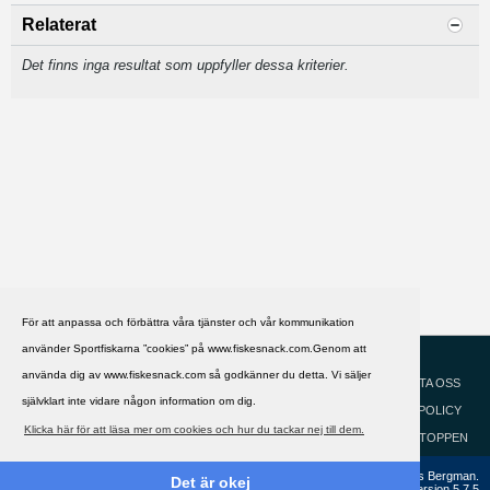
Relaterat
Det finns inga resultat som uppfyller dessa kriterier.
För att anpassa och förbättra våra tjänster och vår kommunikation
använder Sportfiskarna ”cookies” på www.fiskesnack.com.Genom att
HJÄLP
Svenska
använda dig av www.fiskesnack.com så godkänner du detta. Vi säljer
KONTAKTA OSS
självklart inte vidare någon information om dig.
COOKIEPOLICY
Klicka här för att läsa mer om cookies och hur du tackar nej till dem.
GÅ TILL TOPPEN
Copyright ©2002 - 2021, FiskeSnack.com. Grundad 2002 av Anders Bergman.
Det är okej
Powered by
vBulletin®
Version 5.7.5