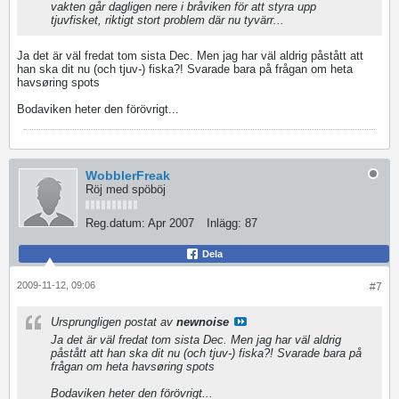
vakten går dagligen nere i bråviken för att styra upp
tjuvfisket, riktigt stort problem där nu tyvärr...
Ja det är väl fredat tom sista Dec. Men jag har väl aldrig påstått att
han ska dit nu (och tjuv-) fiska?! Svarade bara på frågan om heta
havsøring spots
Bodaviken heter den förövrigt...
WobblerFreak
Röj med spöböj
Reg.datum:
Apr 2007
Inlägg:
87
Dela
2009-11-12, 09:06
#7
Ursprungligen postat av
newnoise
Ja det är väl fredat tom sista Dec. Men jag har väl aldrig
påstått att han ska dit nu (och tjuv-) fiska?! Svarade bara på
frågan om heta havsøring spots
Bodaviken heter den förövrigt...