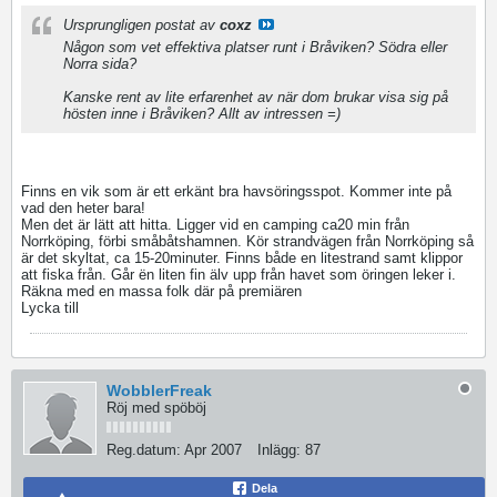
Ursprungligen postat av
coxz
Någon som vet effektiva platser runt i Bråviken? Södra eller
Norra sida?
Kanske rent av lite erfarenhet av när dom brukar visa sig på
hösten inne i Bråviken? Allt av intressen =)
Finns en vik som är ett erkänt bra havsöringsspot. Kommer inte på
vad den heter bara!
Men det är lätt att hitta. Ligger vid en camping ca20 min från
Norrköping, förbi småbåtshamnen. Kör strandvägen från Norrköping så
är det skyltat, ca 15-20minuter. Finns både en litestrand samt klippor
att fiska från. Går ën liten fin älv upp från havet som öringen leker i.
Räkna med en massa folk där på premiären
Lycka till
WobblerFreak
Röj med spöböj
Reg.datum:
Apr 2007
Inlägg:
87
Dela