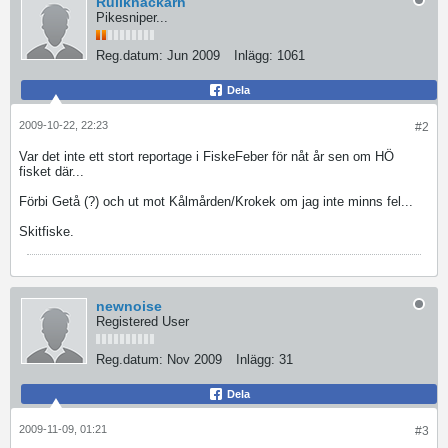
Rullknäckarn
Pikesniper...
Reg.datum:
Jun 2009
Inlägg:
1061
Dela
2009-10-22, 22:23
#2
Var det inte ett stort reportage i FiskeFeber för nåt år sen om HÖ
fisket där...
Förbi Getå (?) och ut mot Kålmården/Krokek om jag inte minns fel...
Skitfiske.
newnoise
Registered User
Reg.datum:
Nov 2009
Inlägg:
31
Dela
2009-11-09, 01:21
#3