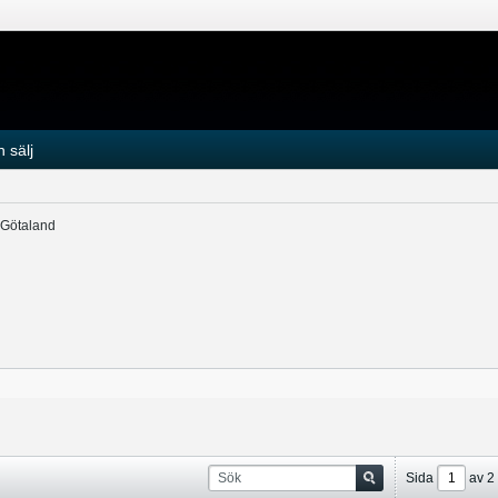
 sälj
 Götaland
Sida
av
2