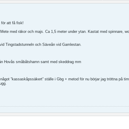
ör att få fisk!
. Mete med räkor och majs. Ca 1,5 meter under ytan. Kastat med spinnare, wobb
v vid Tingstadstunneln och Säveån vid Gamlestan.
a från Hovås småbåtshamn samt med skeddrag mm
t något ”kassaskåpssäkert” ställe i Gbg + metod för nu börjar jag tröttna på ti
hugg.