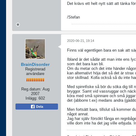
Det krävs ett helt nytt sätt att tänka f
/Stefan
2020-06-21, 19:14
Finns väl egentligen bara en sak att säg
Ibland är det sådär att man inte ens l
som det bara kan bli.
BrainDisorder
Om du metar och det inte händer någonti
Registrerad
kan alternativt höja det så det är strax
användare
stor skillnad. Kolla också så du inte har
Med spinnfiske så bör du söka dig till n
Reg.datum:
Aug
bryggor. Samt vid vassruggar och näckr
2007
köra med små spinnare och små jiggar p
Inlägg:
602
det (abborre t.ex) medans andra (gäddor)
Dela
Men fortsätt bara, tillslut så kommer du
något annat.
Jag har själv försökt fånga en regnbåge
ville dom inte ha det jag ville erbjuda. 