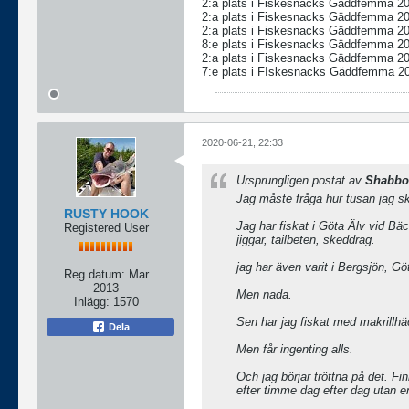
2:a plats i Fiskesnacks Gäddfemma 2
2:a plats i Fiskesnacks Gäddfemma 2
2:a plats i Fiskesnacks Gäddfemma 2
8:e plats i Fiskesnacks Gäddfemma 2
2:a plats i Fiskesnacks Gäddfemma 2
7:e plats i FIskesnacks Gäddfemma 2
2020-06-21, 22:33
Ursprungligen postat av
Shabbo
Jag måste fråga hur tusan jag ska
RUSTY HOOK
Jag har fiskat i Göta Älv vid B
Registered User
jiggar, tailbeten, skeddrag.
jag har även varit i Bergsjön, 
Reg.datum:
Mar
2013
Men nada.
Inlägg:
1570
Sen har jag fiskat med makril
Dela
Men får ingenting alls.
Och jag börjar tröttna på det. Fi
efter timme dag efter dag utan en