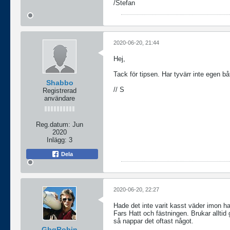
/Stefan
2020-06-20, 21:44
Hej,
Tack för tipsen. Har tyvärr inte egen båt
Shabbo
// S
Registrerad
användare
Reg.datum:
Jun
2020
Inlägg:
3
Dela
2020-06-20, 22:27
Hade det inte varit kasst väder imon ha
Fars Hatt och fästningen. Brukar alltid
så nappar det oftast något.
GbgRobin