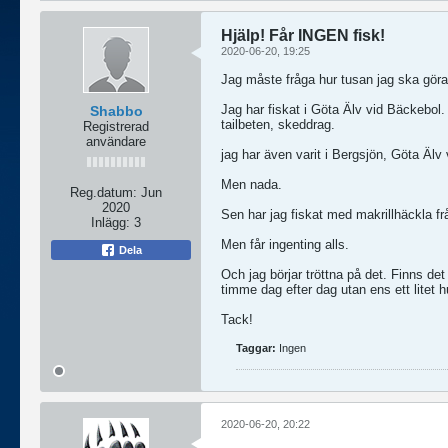
Hjälp! Får INGEN fisk!
2020-06-20, 19:25
Jag måste fråga hur tusan jag ska göra f
Jag har fiskat i Göta Älv vid Bäckebol
Shabbo
tailbeten, skeddrag.
Registrerad
användare
jag har även varit i Bergsjön, Göta Äl
Men nada.
Reg.datum:
Jun
2020
Sen har jag fiskat med makrillhäckl
Inlägg:
3
Men får ingenting alls.
Dela
Och jag börjar tröttna på det. Finns de
timme dag efter dag utan ens ett litet 
Tack!
Taggar:
Ingen
2020-06-20, 20:22