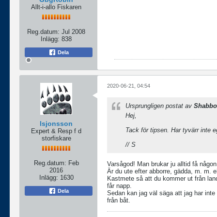
Allt-i-allo Fiskaren
Reg.datum:
Jul 2008
Inlägg:
838
Dela
2020-06-21, 04:54
Ursprungligen postat av
Shabbo
Hej,
lsjonsson
Tack för tipsen. Har tyvärr inte e
Expert & Resp f d
storfiskare
// S
Reg.datum:
Feb
Varsågod! Man brukar ju alltid få någo
2016
Är du ute efter abborre, gädda, m. m. e
Inlägg:
1630
Kastmete så att du kommer ut från land
får napp.
Dela
Sedan kan jag väl säga att jag har inte
från båt.