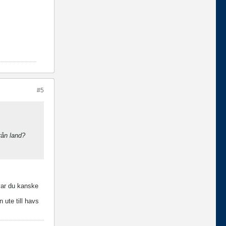
#5
från land?
var du kanske
 ute till havs