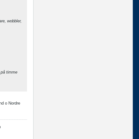
re, wobbler,
a på timme
rnd o Nordre
n