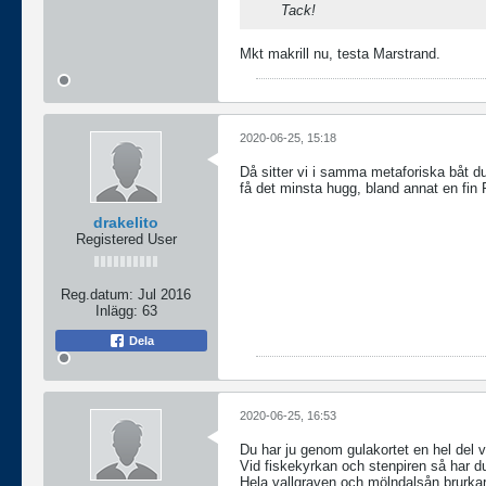
Tack!
Mkt makrill nu, testa Marstrand.
2020-06-25, 15:18
Då sitter vi i samma metaforiska båt du 
få det minsta hugg, bland annat en fin 
drakelito
Registered User
Reg.datum:
Jul 2016
Inlägg:
63
Dela
2020-06-25, 16:53
Du har ju genom gulakortet en hel del va
Vid fiskekyrkan och stenpiren så har du
Hela vallgraven och mölndalsån brurka