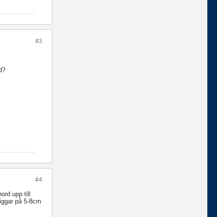
#3
nd?
#4
rd upp till
jiggar på 5-8cm