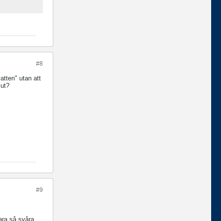
#8
atten" utan att
 ut?
#9
ara så svåra