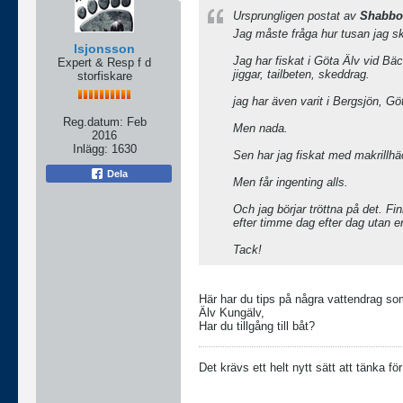
Ursprungligen postat av
Shabbo
Jag måste fråga hur tusan jag ska
lsjonsson
Jag har fiskat i Göta Älv vid B
Expert & Resp f d
jiggar, tailbeten, skeddrag.
storfiskare
jag har även varit i Bergsjön, 
Reg.datum:
Feb
Men nada.
2016
Inlägg:
1630
Sen har jag fiskat med makril
Dela
Men får ingenting alls.
Och jag börjar tröttna på det. Fi
efter timme dag efter dag utan en
Tack!
Här har du tips på några vattendrag som
Älv Kungälv,
Har du tillgång till båt?
Det krävs ett helt nytt sätt att tänka f