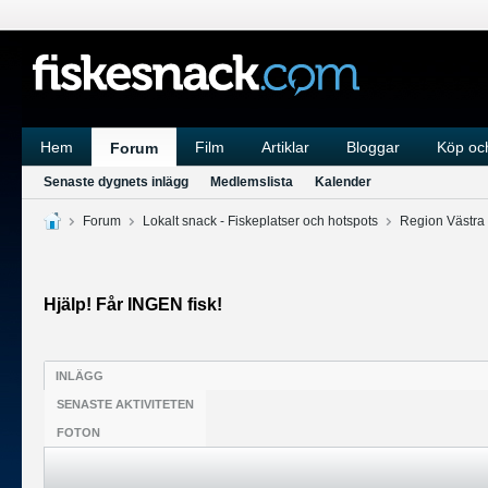
Hem
Film
Artiklar
Bloggar
Köp och
Forum
Senaste dygnets inlägg
Medlemslista
Kalender
Forum
Lokalt snack - Fiskeplatser och hotspots
Region Västra
Hjälp! Får INGEN fisk!
INLÄGG
SENASTE AKTIVITETEN
FOTON