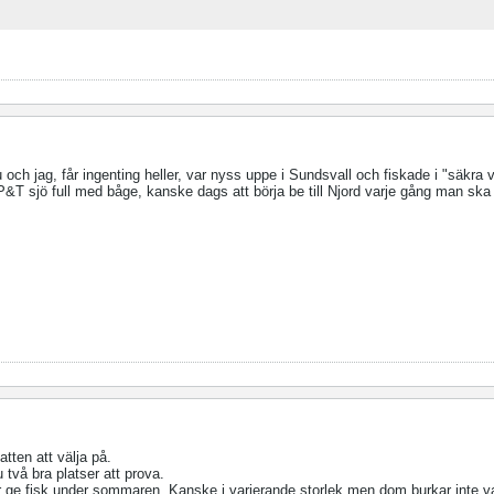
och jag, får ingenting heller, var nyss uppe i Sundsvall och fiskade i "säkra v
P&T sjö full med båge, kanske dags att börja be till Njord varje gång man ska
tten att välja på.
 två bra platser att prova.
r ge fisk under sommaren. Kanske i varierande storlek men dom burkar inte v