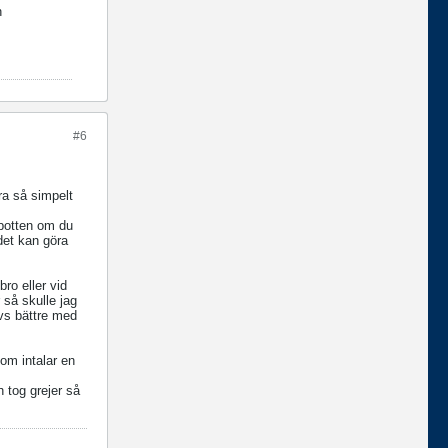
n
#6
ra så simpelt
 botten om du
 det kan göra
bro eller vid
 så skulle jag
ivs bättre med
som intalar en
 tog grejer så