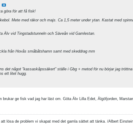
 göra för att få fisk!
äckebol. Mete med räkor och majs. Ca 1,5 meter under ytan. Kastat med spinna
Göta Älv vid Tingstadstunneln och Säveån vid Gamlestan.
lhäckla från Hovås småbåtshamn samt med skeddrag mm
nns det något ”kassaskåpssäkert” ställe i Gbg + metod för nu börjar jag tröttn
s ett litet hugg.
 brukar ge fisk vad jag har läst om. Göta Älv Lilla Edet, Älgöfjorden, Marsta
ör att lösa de problem vi skapat med det gamla sättet att tänka. /Albert Einstei