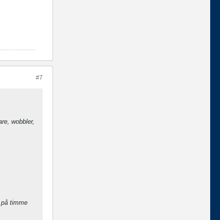
#7
re, wobbler,
a på timme