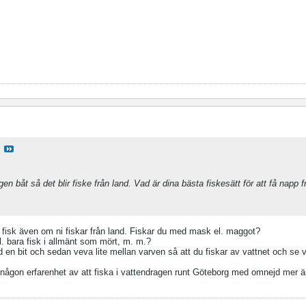
gen båt så det blir fiske från land. Vad är dina bästa fiskesätt för att få napp 
n fisk även om ni fiskar från land. Fiskar du med mask el. maggot?
l. bara fisk i allmänt som mört, m. m.?
 en bit och sedan veva lite mellan varven så att du fiskar av vattnet och se 
 någon erfarenhet av att fiska i vattendragen runt Göteborg med omnejd mer än