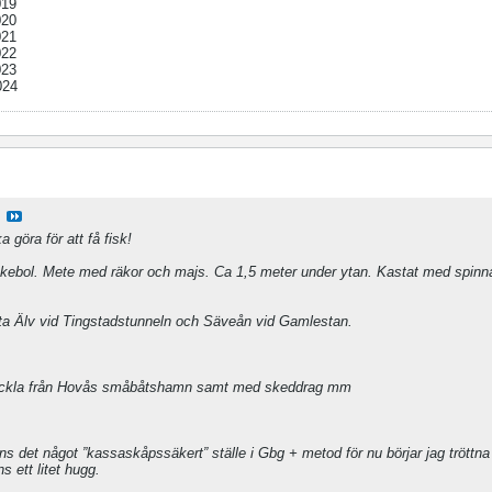
019
020
021
022
023
024
 göra för att få fisk!
äckebol. Mete med räkor och majs. Ca 1,5 meter under ytan. Kastat med spinna
Göta Älv vid Tingstadstunneln och Säveån vid Gamlestan.
lhäckla från Hovås småbåtshamn samt med skeddrag mm
nns det något ”kassaskåpssäkert” ställe i Gbg + metod för nu börjar jag tröttn
s ett litet hugg.