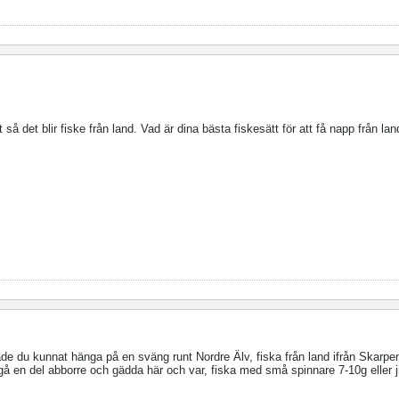
 så det blir fiske från land. Vad är dina bästa fiskesätt för att få napp från la
de du kunnat hänga på en sväng runt Nordre Älv, fiska från land ifrån Skarpeno
 gå en del abborre och gädda här och var, fiska med små spinnare 7-10g eller 