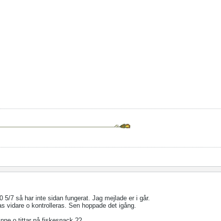
 5/7 så har inte sidan fungerat. Jag mejlade er i går.
kas vidare o kontrolleras. Sen hoppade det igång.
 inne o tittar på fiskesnack.??