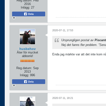
Reg.datum:
Feb
2016
Inlägg:
27
Dela
2020-07-11, 17:53
Ursprungligen postat av
Piscant
Nej det fanns fler problem. ”Sena
husbehov
Äter för mycket
Enda jag märkte var att det inte kom någ
abborre!
Reg.datum:
Sep
2013
Inlägg:
996
Dela
2020-07-11, 18:21