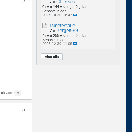
av
Ch1skoo
#2
0 svar
144 visningar
0 gillar
Senaste inlägg
2025-10-20, 16:47
Ismeteställe
av
Berget999
4 svar
255 visningar
0 gillar
Senaste inlägg
2025-12-30, 11:08
Visa alla
Gillar
3
#3