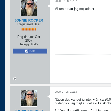
2020-07-08, 15:07
Vilken tur att jag mejlade er
JONNIE ROCKER
Registered User
Reg.datum:
Oct
2007
Inlägg:
1045
Dela
2020-07-08, 19:13
Någon dag var det ju inte. Från ca 20:00
o idag fick jag mejl att det skulle skic
1 fråga till sportfiskarna. Är ni inte ens