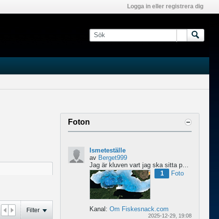
Logga in eller registrera dig
Foton
Ismeteställe
av
Berget999
Jag är kluven vart jag ska sitta på morgondagens premiär ismete tur. Ge gärna tips på vart ni hade satt...
1
Foto
Kanal:
Om Fiskesnack.com
Filter
2025-12-29, 19:08