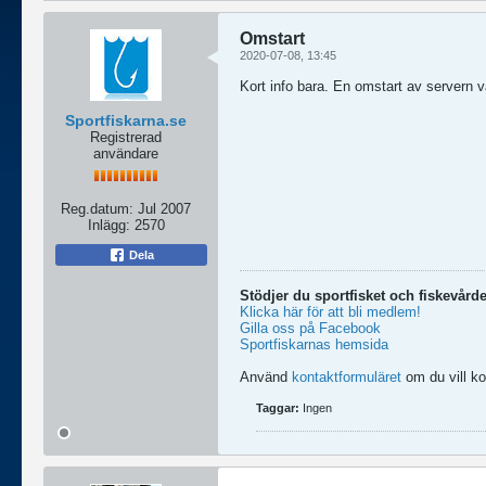
Omstart
2020-07-08, 13:45
Kort info bara. En omstart av servern v
Sportfiskarna.se
Registrerad
användare
Reg.datum:
Jul 2007
Inlägg:
2570
Dela
Stödjer du sportfisket och fiskevård
Klicka här för att bli medlem!
Gilla oss på Facebook
Sportfiskarnas hemsida
Använd
kontaktformuläret
om du vill k
Taggar:
Ingen