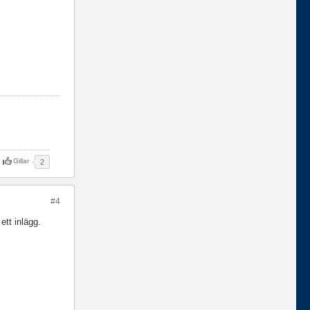
Gillar
2
#4
ett inlägg.