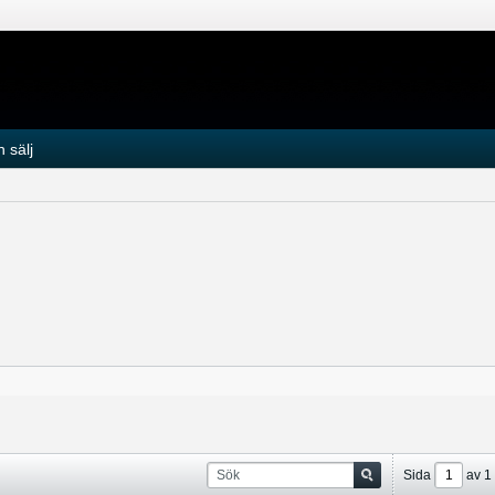
 sälj
Sida
av
1