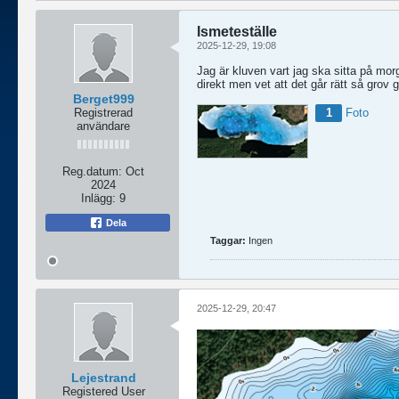
Ismeteställe
2025-12-29, 19:08
Jag är kluven vart jag ska sitta på mor
direkt men vet att det går rätt så grov 
Berget999
Registrerad
1
Foto
användare
Reg.datum:
Oct
2024
Inlägg:
9
Dela
Taggar:
Ingen
2025-12-29, 20:47
Lejestrand
Registered User