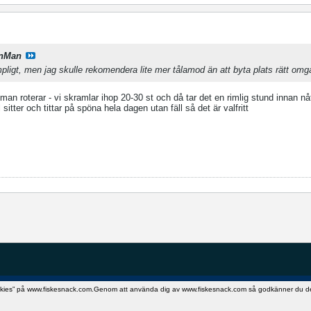
nMan
pligt, men jag skulle rekomendera lite mer tålamod än att byta plats rätt om
an roterar - vi skramlar ihop 20-30 st och då tar det en rimlig stund innan nåt
itter och tittar på spöna hela dagen utan fäll så det är valfritt
okies” på www.fiskesnack.com.Genom att använda dig av www.fiskesnack.com så godkänner du detta.