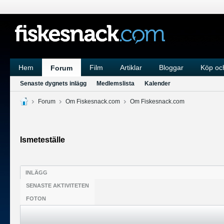
Hem
Film
Artiklar
Bloggar
Köp och
Forum
Senaste dygnets inlägg
Medlemslista
Kalender
Forum
Om Fiskesnack.com
Om Fiskesnack.com
Ismeteställe
INLÄGG
SENASTE AKTIVITETEN
FOTON