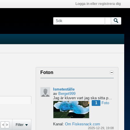
Logga in eller registrera dig
Foton
Ismeteställe
av
Berget999
Jag är kluven vart jag ska sitta på morgondagens premiär ismete tur. Ge gärna tips på vart ni hade satt...
1
Foto
Kanal:
Om Fiskesnack.com
Filter
2025-12-29, 19:08