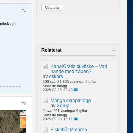
Visa alla
#1
antisk sjö
Relaterat
KanalGratis tjuvfiske – Vad
hände med tråden?
av
oskars
100 svar
31 365 visningar
0 gillar
Senaste inlägg
2025-08-26, 09:40
Många skräpinlägg
#2
av
Xerup
2 svar
201 visningar
6 gillar
Senaste inlägg
2025-09-30, 16:11
Fiskebåt Mälaren