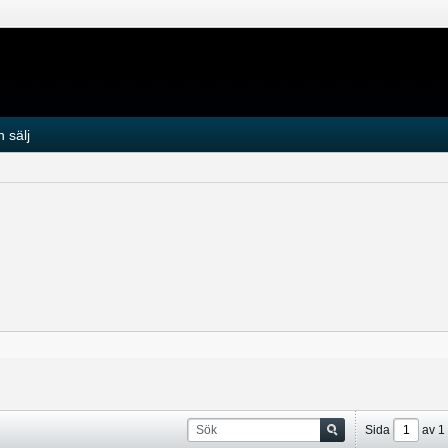
 sälj
Sida
av
1