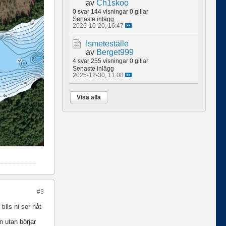
av
Ch1skoo
0 svar
144 visningar
0 gillar
Senaste inlägg
2025-10-20, 16:47
Ismeteställe
av
Berget999
4 svar
255 visningar
0 gillar
Senaste inlägg
2025-12-30, 11:08
Visa alla
#3
ills ni ser nåt
n utan börjar