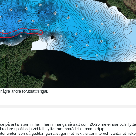
 några andra förutsättningar...
e på antal spön ni har , har ni många så sätt dom 20-25 meter isär och flytta t
t bredare uppåt och vid fäll flyttat mot området / samma djup.
er under isen då gäddan gärna stiger mot fisk , sitter inte och väntar ut fiske