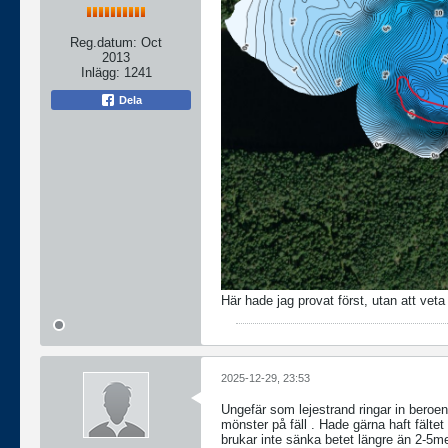
Reg.datum:
Oct
2013
Inlägg:
1241
Dela
Här hade jag provat först, utan att veta
2025-12-29, 23:53
Ungefär som lejestrand ringar in beroend
mönster på fäll . Hade gärna haft fälte
brukar inte sänka betet längre än 2-5met