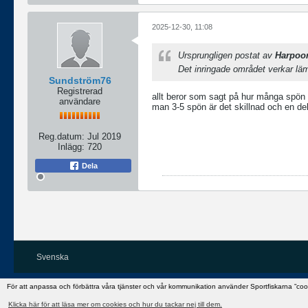
2025-12-30, 11:08
Ursprungligen postat av
Harpoo
Det inringade området verkar läm
Sundström76
Registrerad
allt beror som sagt på hur många spön m
användare
man 3-5 spön är det skillnad och en del s
Reg.datum:
Jul 2019
Inlägg:
720
Dela
Svenska
För att anpassa och förbättra våra tjänster och vår kommunikation använder Sportfiskarna ”co
Klicka här för att läsa mer om cookies och hur du tackar nej till dem.