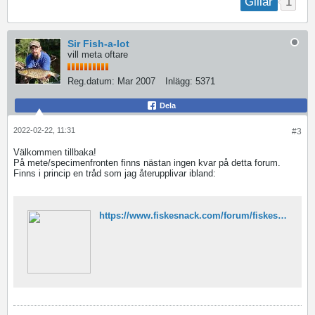
1
Gillar
Sir Fish-a-lot
vill meta oftare
Reg.datum:
Mar 2007
Inlägg:
5371
Dela
2022-02-22, 11:31
#3
Välkommen tillbaka!
På mete/specimenfronten finns nästan ingen kvar på detta forum.
Finns i princip en tråd som jag återupplivar ibland:
https://www.fiskesnack.com/forum/fiskes%C3%A4tt/mete-allm%C3%A4nt/178218-metare-dags-att-vakna