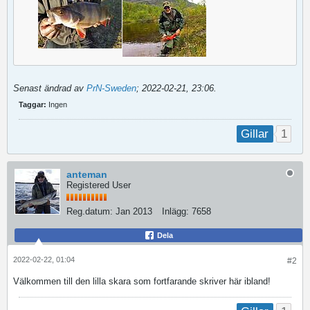
Senast ändrad av
PrN-Sweden
;
2022-02-21, 23:06
.
Taggar:
Ingen
1
Gillar
anteman
Registered User
Reg.datum:
Jan 2013
Inlägg:
7658
Dela
2022-02-22, 01:04
#2
Välkommen till den lilla skara som fortfarande skriver här ibland!