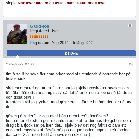
sigpic
Man lever inte för att fiska - man fiskar för att leva!
Gädd-jos
Registered User
Reg.datum:
Aug 2014
Inlägg:
942
Dela
2022-10-29, 07:06
#4
fint å se!!! behövs fler som orkar med allt strulande å bottande här på
fiskesnack!
skoj med mete! det är ett fiske som jag själv uppskattar mycket och
försöker förbättra hos mig själv så det låter bra du e tebax så får du in
och tipsa osv!!!
framförallt vill jag lyckas med gösmetet... får se hur/när det blir nåt av
det!
gösen på bilden? är den med från norrbotten? råneälven?
hört om en del stora gösar därifrån och sett bilder hos lite gubbar som
dragit bra tjockisar på isen där... själv blev det nog faktiskt bara ett
enda och misslyckat försök på gös när jag bodde uppe i luleå (bodde
där ca ~12 år, men född å uppvuxen i skellhell).