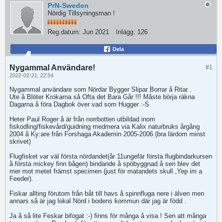
PrN-Sweden
Nördig Tillsyningsman !
Reg.datum:
Jun 2021
Inlägg:
126
Dela
Nygammal Användare!
#1
2022-02-21, 22:54
Nygammal användare som Nördar Bygger Slipar Borrar å Ritar .
Ute å Blöter Krokarna så Ofta det Bara Går !!! Måste börja räkna
Dagarna å föra Dagbok över vad som Hugger :-S
Heter Paul Roger å är från norrbotten utbildad inom
fiskodling/fiskevård/guidning medmera via Kalix naturbruks årgång
2004 å Ky:are från Forshaga Akademin 2005-2006 (bra lärdom minst
skrivet)
Flugfisket var väl första nördandet(år 11ungefär första flugbindarkursen
å första mickey finn bågen) bindande å spöbyggnad å sen blev det
mer mot metet främst specimen (just för matandets skull ,Yep im a
Feeder).
Fiskar allting förutom från båt till havs å spinnfluga nere i älven men
annars så är jag lokal Nörd i bodens kommun där jag är född .
Ja å så lite Feskar bifogat :-) finns för många å visa ! Sen att många