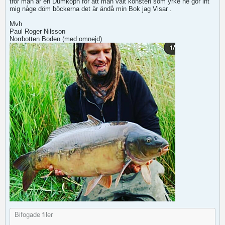
tror man är en Dumkoph för att man valt konsten som yrke he gör int
mig någe döm böckerna det är ändå min Bok jag Visar .
Mvh
Paul Roger Nilsson
Norrbotten Boden (med omnejd)
Bifogade filer