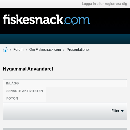
Logga in eller registrera dig
Forum
Om Fiskesnack.com
Presentationer
Nygammal Användare!
INLÄGG
SENASTE AKTIVITETEN
FOTON
Filter