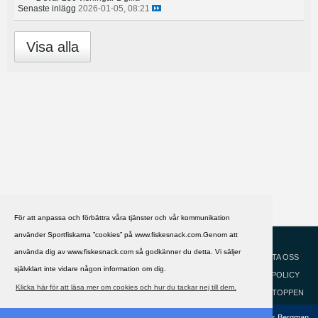
Senaste inlägg
2026-01-05, 08:21
Visa alla
För att anpassa och förbättra våra tjänster och vår kommunikation
använder Sportfiskarna ”cookies” på www.fiskesnack.com.Genom att
HJÄLP
Svenska
använda dig av www.fiskesnack.com så godkänner du detta. Vi säljer
KONTAKTA OSS
självklart inte vidare någon information om dig.
COOKIEPOLICY
Klicka här för att läsa mer om cookies och hur du tackar nej till dem.
GÅ TILL TOPPEN
Copyright ©2002 - 2021, FiskeSnack.com. Grundad 2002 av Anders Bergman.