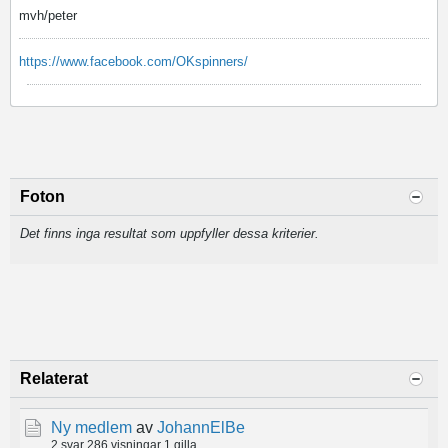
mvh/peter
https://www.facebook.com/OKspinners/
Foton
Det finns inga resultat som uppfyller dessa kriterier.
Relaterat
Ny medlem
av
JohannElBe
2 svar
286 visningar
1 gilla