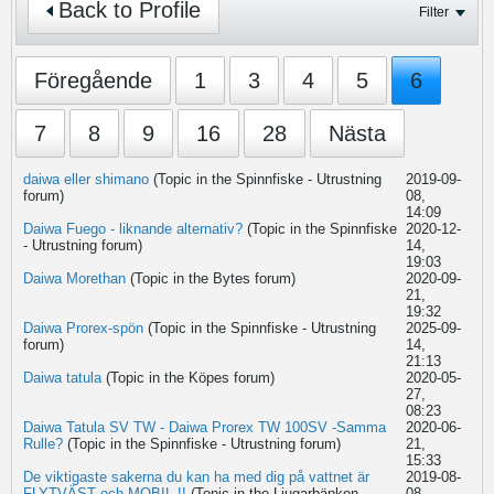
Back to Profile
Filter
Föregående
1
3
4
5
6
7
8
9
16
28
Nästa
daiwa eller shimano
(Topic in the
Spinnfiske - Utrustning
2019-09-
forum)
08,
14:09
Daiwa Fuego - liknande alternativ?
(Topic in the
Spinnfiske
2020-12-
- Utrustning
forum)
14,
19:03
Daiwa Morethan
(Topic in the
Bytes
forum)
2020-09-
21,
19:32
Daiwa Prorex-spön
(Topic in the
Spinnfiske - Utrustning
2025-09-
forum)
14,
21:13
Daiwa tatula
(Topic in the
Köpes
forum)
2020-05-
27,
08:23
Daiwa Tatula SV TW - Daiwa Prorex TW 100SV -Samma
2020-06-
Rulle?
(Topic in the
Spinnfiske - Utrustning
forum)
21,
15:33
De viktigaste sakerna du kan ha med dig på vattnet är
2019-08-
FLYTVÄST och MOBIL !!
(Topic in the
Ljugarbänken
08,