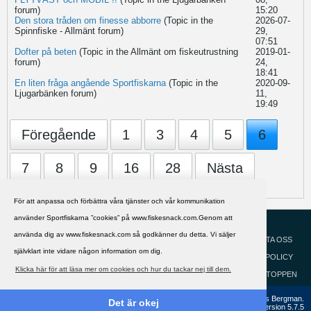
forum)
15:20
Den stora tråden om finesse abborre
(Topic in the
2026-07-
Spinnfiske - Allmänt
forum)
29,
07:51
Dofter på beten
(Topic in the
Allmänt om fiskeutrustning
2019-01-
forum)
24,
18:41
En liten fråga angående Sportfiskarna
(Topic in the
2020-09-
Ljugarbänken
forum)
11,
19:49
Föregående
1
3
4
5
6
7
8
9
16
28
Nästa
För att anpassa och förbättra våra tjänster och vår kommunikation
använder Sportfiskarna ”cookies” på www.fiskesnack.com.Genom att
HJÄLP
Svenska
använda dig av www.fiskesnack.com så godkänner du detta. Vi säljer
KONTAKTA OSS
självklart inte vidare någon information om dig.
COOKIEPOLICY
Klicka här för att läsa mer om cookies och hur du tackar nej till dem.
GÅ TILL TOPPEN
Copyright ©2002 - 2021, FiskeSnack.com. Grundad 2002 av Anders Bergman.
Det är okej
Powered by
vBulletin®
Version 5.7.5