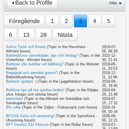
Back to Profile
Filter
Föregående
1
2
3
4
5
6
13
28
Nästa
Avliva Torsk och Kveite
(Topic in the
Havsfiske -
2019-07-
Allmänt
forum)
05, 06:29
Batteridrivna värmekläder, tips och förslag?
(Topic in the
2022-12-
Vinterfiske - Allmänt
forum)
30, 21:41
Batterier 24v bubblar vid laddning?
(Topic in the
Motorer
2019-05-
forum)
11, 20:53
Begagnat och oanvänt gummi?
(Topic in the
2019-12-
Betestillverkning
forum)
11, 12:06
Behöver spötips :)
(Topic in the
Ljugarbänken
forum)
2019-09-
25, 18:45
Behöver tips på bra outdoor brallor!
(Topic in the
Kläder,
2024-04-
skor, kängor och stövlar
forum)
29, 21:48
bensinlukt
(Topic in the
Allmänt om fiskebåtar och
2019-07-
fiskekajaker
forum)
15, 17:32
Bfs rullar
(Topic in the
Säljes - Fiskesnack.com
forum)
2020-10-
05, 00:34
BFS/UL fiske och utrustning!
(Topic in the
Spinnfiske -
2026-08-
Utrustning
forum)
05, 22:21
BFT Instinct X11 Finesse
(Topic in the
Rullar
forum)
2019-07-
25, 12:59