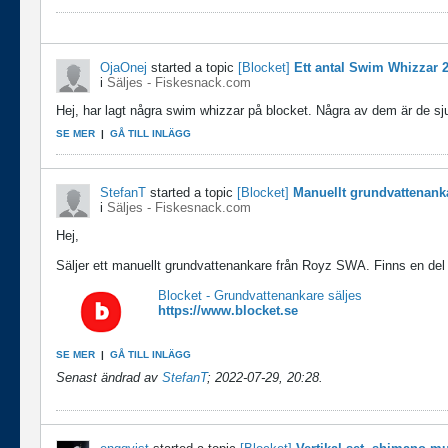
OjaOnej
started a topic
[Blocket]
Ett antal Swim Whizzar
i
Säljes - Fiskesnack.com
Hej, har lagt några swim whizzar på blocket. Några av dem är de s
SE MER
|
GÅ TILL INLÄGG
StefanT
started a topic
[Blocket]
Manuellt grundvattenank
i
Säljes - Fiskesnack.com
Hej,
Säljer ett manuellt grundvattenankare från Royz SWA. Finns en del 
Blocket - Grundvattenankare säljes
https://www.blocket.se
SE MER
|
GÅ TILL INLÄGG
Senast ändrad av
StefanT
;
2022-07-29, 20:28
.