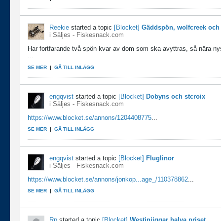
Reekie
started a topic
[Blocket]
Gäddspön, wolfcreek och
i
Säljes - Fiskesnack.com
Har fortfarande två spön kvar av dom som ska avyttras, så nära 
...
SE MER
|
GÅ TILL INLÄGG
engqvist
started a topic
[Blocket]
Dobyns och stcroix
i
Säljes - Fiskesnack.com
https://www.blocket.se/annons/1204408775
...
SE MER
|
GÅ TILL INLÄGG
engqvist
started a topic
[Blocket]
Fluglinor
i
Säljes - Fiskesnack.com
https://www.blocket.se/annons/jonkop...age_/110378862
...
SE MER
|
GÅ TILL INLÄGG
Rp
started a topic
[Blocket]
Westinjiggar halva priset.