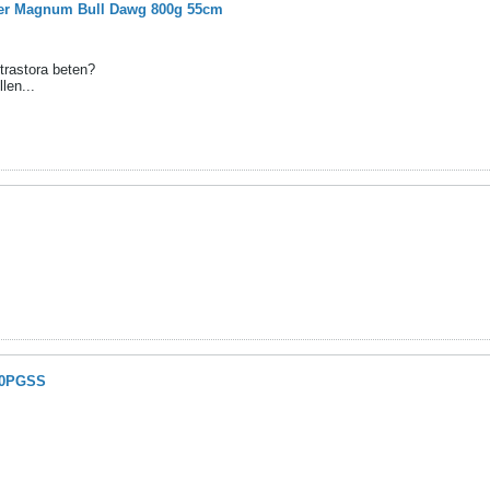
er Magnum Bull Dawg 800g 55cm
trastora beten?
len...
00PGSS