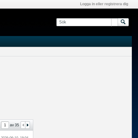
Logga in eller registrera dig
a
av
35
2026-06-10, 19:04