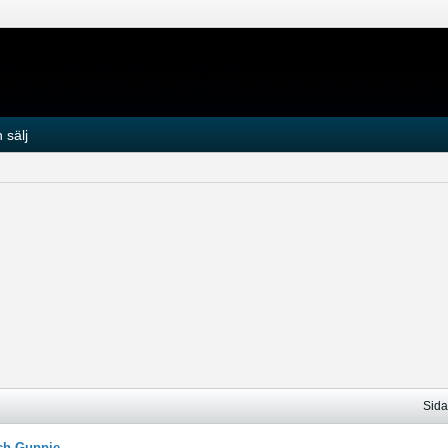
 sälj
Sid
ch Guppie