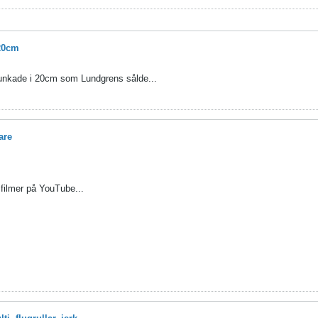
 20cm
junkade i 20cm som Lundgrens sålde...
are
filmer på YouTube...