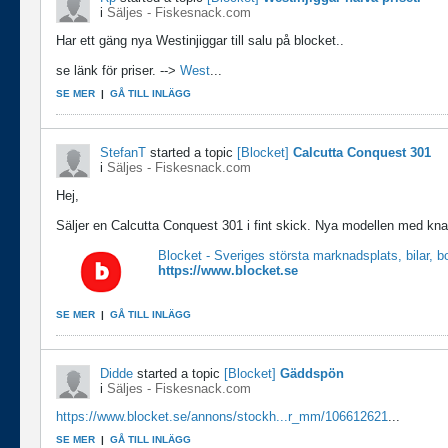
i
Säljes - Fiskesnack.com
Har ett gäng nya Westinjiggar till salu på blocket..
se länk för priser. -->
West
...
SE MER
|
GÅ TILL INLÄGG
StefanT
started a topic
[Blocket]
Calcutta Conquest 301
i
Säljes - Fiskesnack.com
Hej,
Säljer en Calcutta Conquest 301 i fint skick. Nya modellen med kna
Blocket - Sveriges största marknadsplats, bilar, 
https://www.blocket.se
SE MER
|
GÅ TILL INLÄGG
Didde
started a topic
[Blocket]
Gäddspön
i
Säljes - Fiskesnack.com
https://www.blocket.se/annons/stockh...r_mm/106612621
...
SE MER
|
GÅ TILL INLÄGG