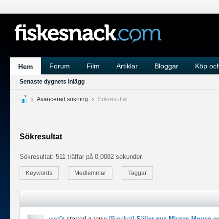
Forum
Film
Artiklar
Bloggar
Köp och
Hem
Senaste dygnets inlägg
Avancerad sökning
Sökresultat
Sökresultat
Sökresultat:
511 träffar på 0,0082 sekunder.
Keywords
Medlemmar
Taggar
vict0r
started a topic
[Blocket]
Säljer nya Miuras Mouse o