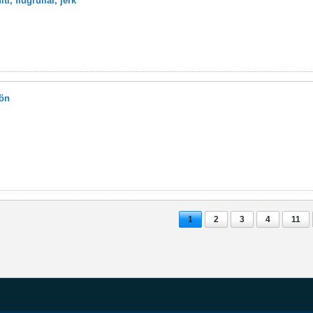
i, flugrullar, jerk
ön
1
2
3
4
11