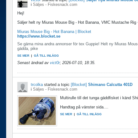
i
Säljes - Fiskesnack.com
Hej!
Säljer helt ny Miuras Mouse Big - Hot Banana, VMC Mustache Rig +
Miuras Mouse Big - Hot Banana | Blocket
https://www.blocket.se
Se gärna mina andra annonser för tex Guppie! Helt ny Miuras Mou
gädda, pike
SE MER
|
GÅ TILL INLÄGG
Senast ändrad av
vict0r
;
2026-07-10, 18:35
.
trcolka
started a topic
[Blocket]
Shimano Calcutta 401D
i
Säljes - Fiskesnack.com
Multirulle till det tunga gäddfisket i känd S
Handtag på vänster sida....
SE MER
|
GÅ TILL INLÄGG