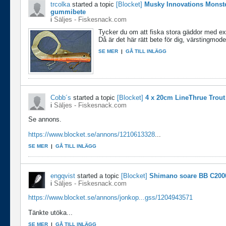
trcolka
started a topic
[Blocket]
Musky Innovations Monst
gummibete
i
Säljes - Fiskesnack.com
Tycker du om att fiska stora gäddor med ex
Då är det här rätt bete för dig, värstingmodel
SE MER
|
GÅ TILL INLÄGG
Cobb´s
started a topic
[Blocket]
4 x 20cm LineThrue Trout
i
Säljes - Fiskesnack.com
Se annons.
https://www.blocket.se/annons/1210613328
...
SE MER
|
GÅ TILL INLÄGG
engqvist
started a topic
[Blocket]
Shimano soare BB C20
i
Säljes - Fiskesnack.com
https://www.blocket.se/annons/jonkop...gss/1204943571
Tänkte utöka...
SE MER
|
GÅ TILL INLÄGG