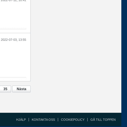
2022-07-03, 13:55
35
Nästa
HJÄLP
KONTAKTA OSS
COOKIEPOLICY
GÅ TILL TOPPEN