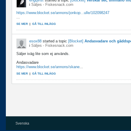
engqvist
started a topic
[Blocket]
Vertikal set, shimano mult
i
Säljes - Fiskesnack.com
https://www.blocket.se/annons/jonkop...ulle/102098247
...
SE MER
|
GÅ TILL INLÄGG
esox88
started a topic
[Blocket]
Andasvadare och gäddsp
i
Säljes - Fiskesnack.com
Säljer iväg lite som ej används.
Andasvadare
https://www.blocket.se/annons/skane
...
SE MER
|
GÅ TILL INLÄGG
Svenska