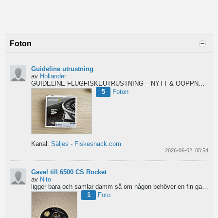
Foton
Guideline utrustning
av
Hollander
GUIDELINE FLUGFISKEUTRUSTNING – NYTT & OÖPPNAT
Säl
5
Foton
Kanal:
Säljes - Fiskesnack.com
2026-06-02, 05:54
Gavel till 6500 CS Rocket
av
Nito
ligger bara och samlar damm så om någon behöver en fin gavel är det bara att hotja till, enklast på...
1
Foto