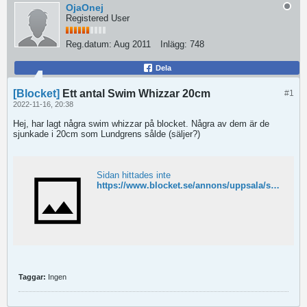
OjaOnej
Registered User
Reg.datum:
Aug 2011
Inlägg:
748
Dela
[Blocket]
Ett antal Swim Whizzar 20cm
#1
2022-11-16, 20:38
Hej, har lagt några swim whizzar på blocket. Några av dem är de
sjunkade i 20cm som Lundgrens sålde (säljer?)
Sidan hittades inte
https://www.blocket.se/annons/uppsala/swim_whizz_20cm/105181496
Taggar:
Ingen