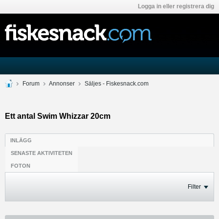
Logga in eller registrera dig
Forum
Annonser
Säljes - Fiskesnack.com
Ett antal Swim Whizzar 20cm
INLÄGG
SENASTE AKTIVITETEN
FOTON
Filter