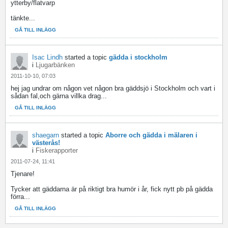
ytterby/flatvarp
tänkte...
GÅ TILL INLÄGG
Isac Lindh
started a topic
gädda i stockholm
i
Ljugarbänken
2011-10-10, 07:03
hej jag undrar om någon vet någon bra gäddsjö i Stockholm och vart i
sådan fal,och gärna villka drag...
GÅ TILL INLÄGG
shaegarn
started a topic
Aborre och gädda i mälaren i
västerås!
i
Fiskerapporter
2011-07-24, 11:41
Tjenare!
Tycker att gäddarna är på riktigt bra humör i år, fick nytt pb på gädda
förra...
GÅ TILL INLÄGG