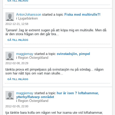
GÅ TILL INLÄGG
AntonJohansson
started a topic
Fiska med multirulle?!
i
Ljugarbänken
2012-12-21, 12:58
Tjenare! Jag är extremt sugen på att köpa mig en multirulle. Men då
är den stora frågan om det går bra...
GÅ TILL INLÄGG
maggiemay
started a topic
svinstadsjön, pimpel
i
Region Östergötland
2012-02-08, 20:29
tänkta prova ett pimpelpass på svinstasjön nu på söndag... någon
som har nått tips om vart man skulle...
GÅ TILL INLÄGG
maggiemay
started a topic
hur är isen ? loftahammar,
ytterby/flatvarp området
i
Region Östergötland
2012-02-05, 22:00
tja tänkte bara kolla om någon vet hur isarna ute vid loftahammar,