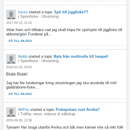
toxxo
started a topic
Spö till jiggfiske??
i
Spinnfiske - Utrustning
2017-02-12, 11:14
Velar fram och tillbaka vad jag skall köpa för spö/spön till jiggfiske till
abborre/gös! Funderar på...
GÅ TILL INLÄGG
blubb
started a topic
Byta från multirulle till haspel!
i
Spinnfiske - Utrustning
2016-01-25, 04:02
Blubb Blubb!
Jag har lite funderingar kring utrustningen jag ska använda till mitt
gädd/aborre-fiske....
GÅ TILL INLÄGG
MrPeo
started a topic
Fiskepolare runt Arvika?
i
Träffar, resor, mässor & sällskap
2015-05-05, 12:56
Tjenare! Har stuga utanför Arvika och båt men känner inte så mkt folk