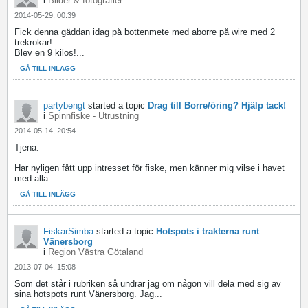
i
Bilder & fotografier
2014-05-29, 00:39
Fick denna gäddan idag på bottenmete med aborre på wire med 2
trekrokar!
Blev en 9 kilos!...
GÅ TILL INLÄGG
partybengt
started a topic
Drag till Borre/öring? Hjälp tack!
i
Spinnfiske - Utrustning
2014-05-14, 20:54
Tjena.
Har nyligen fått upp intresset för fiske, men känner mig vilse i havet
med alla...
GÅ TILL INLÄGG
FiskarSimba
started a topic
Hotspots i trakterna runt
Vänersborg
i
Region Västra Götaland
2013-07-04, 15:08
Som det står i rubriken så undrar jag om någon vill dela med sig av
sina hotspots runt Vänersborg. Jag...