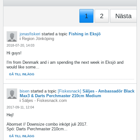
1
2
Nästa
jonasfiskeri
started a topic
Fishing in Eksjö
i
Region Jönköping
2018-07-20, 14:03
Hi guys!
I'm from Denmark and i am spending the next week in Eksjö and
would like some...
GÅ TILL INLÄGG
bisen
started a topic
[Fiskesnack]
Säljes - Ambassadör Black
Max3 & Darts Perchmaster 210cm Medium
i
Säljes - Fiskesnack.com
2017-09-11, 12:04
Hej!
Aborrset // Downsize combo inköpt juli 2017.
Spö: Darts Perchmaster 210cm...
GÅ TILL INLÄGG