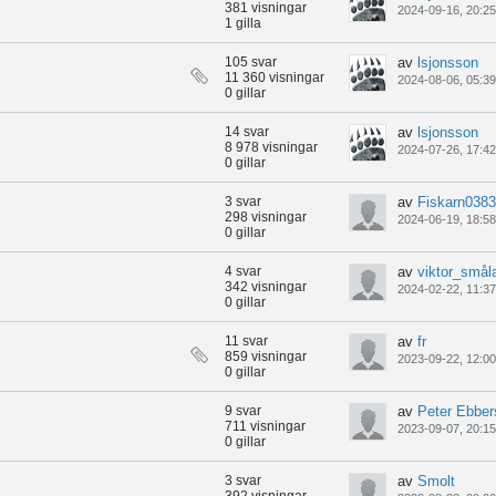
381 visningar
2024-09-16, 20:25
1 gilla
105 svar
av
lsjonsson
11 360 visningar
2024-08-06, 05:39
0 gillar
14 svar
av
lsjonsson
8 978 visningar
2024-07-26, 17:42
0 gillar
3 svar
av
Fiskarn0383
298 visningar
2024-06-19, 18:58
0 gillar
4 svar
av
viktor_smål
342 visningar
2024-02-22, 11:37
0 gillar
11 svar
av
fr
859 visningar
2023-09-22, 12:00
0 gillar
9 svar
av
Peter Ebber
711 visningar
2023-09-07, 20:15
0 gillar
3 svar
av
Smolt