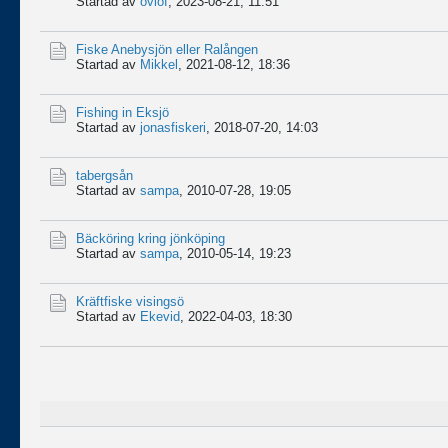
Startad av
ovlof
,
2023-08-21, 11:51
Fiske Anebysjön eller Ralången
Startad av
Mikkel
,
2021-08-12, 18:36
Fishing in Eksjö
Startad av
jonasfiskeri
,
2018-07-20, 14:03
tabergsån
Startad av
sampa
,
2010-07-28, 19:05
Bäcköring kring jönköping
Startad av
sampa
,
2010-05-14, 19:23
Kräftfiske visingsö
Startad av
Ekevid
,
2022-04-03, 18:30