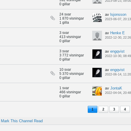
392 visningar
2023-08-23, 09:00
0 gillar
24 svar
av
lsjonsson
1 870 visningar
2023-06-07, 20:13
1 gilla
3 svar
av
Henke E
413 visningar
2022-12-30, 22:26
0 gillar
3 svar
av
engqvist
3 772 visningar
2022-10-30, 08:49
0 gillar
10 svar
av
engqvist
5 370 visningar
2022-06-14, 11:20
0 gillar
1 svar
av
JontaK
466 visningar
2022-04-04, 20:48
0 gillar
1
2
3
4
Mark This Channel Read