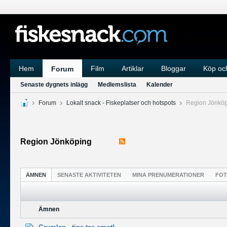
Hem
Film
Artiklar
Bloggar
Köp och
Forum
Senaste dygnets inlägg
Medlemslista
Kalender
Forum
Lokalt snack - Fiskeplatser och hotspots
Region Jönköp
Region Jönköping
ÄMNEN
SENASTE AKTIVITETEN
MINA PRENUMERATIONER
FO
Ämnen