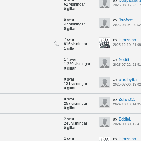
0 svar
av
Göspappan
62 visningar
2026-08-05, 23:17
0 gillar
0 svar
av
Jtrofast
47 visningar
2026-08-04, 20:52
0 gillar
7 svar
av
lsjonsson
816 visningar
2025-12-10, 21:09
1 gilla
17 svar
av
Noditt
1 329 visningar
2025-07-22, 21:51
0 gillar
0 svar
av
plastbytta
131 visningar
2025-07-06, 19:02
0 gillar
0 svar
av
Zulan333
257 visningar
2024-10-19, 14:35
0 gillar
2 svar
av
EddieL
243 visningar
2024-09-30, 12:41
0 gillar
3 svar
av
lsjonsson