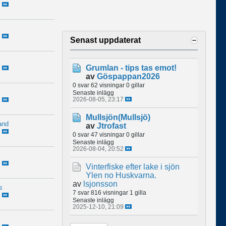
Senast uppdaterat
Grumlan - tips tas emot!
av
Göspappan2026
0 svar
62 visningar
0 gillar
Senaste inlägg
2026-08-05, 23:17
Mullsjön(Mullsjö)
and
av
Jtrofast
0 svar
47 visningar
0 gillar
Senaste inlägg
2026-08-04, 20:52
Vinterfiske efter lake i sjön
Ylen no Huskvarna.
av
lsjonsson
s
7 svar
816 visningar
1 gilla
Senaste inlägg
2025-12-10, 21:09