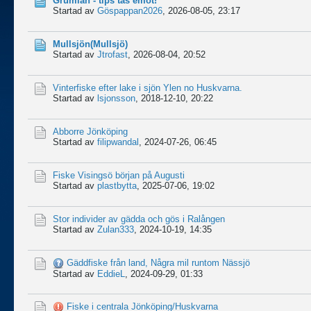
Grumlan - tips tas emot!
Startad av
Göspappan2026
,
2026-08-05, 23:17
Mullsjön(Mullsjö)
Startad av
Jtrofast
,
2026-08-04, 20:52
Vinterfiske efter lake i sjön Ylen no Huskvarna.
Startad av
lsjonsson
,
2018-12-10, 20:22
Abborre Jönköping
Startad av
filipwandal
,
2024-07-26, 06:45
Fiske Visingsö början på Augusti
Startad av
plastbytta
,
2025-07-06, 19:02
Stor individer av gädda och gös i Ralången
Startad av
Zulan333
,
2024-10-19, 14:35
Gäddfiske från land, Några mil runtom Nässjö
Startad av
EddieL
,
2024-09-29, 01:33
Fiske i centrala Jönköping/Huskvarna