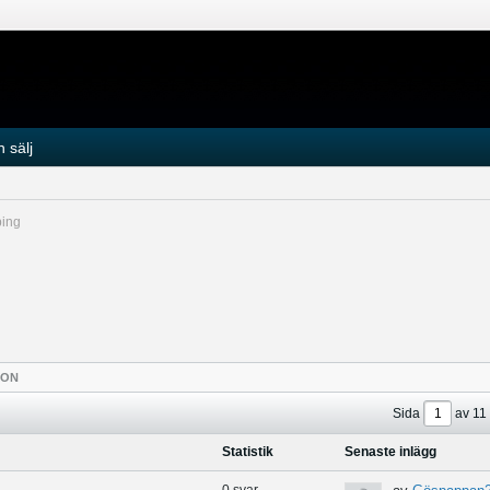
 sälj
ing
TON
Sida
av
11
Statistik
Senaste inlägg