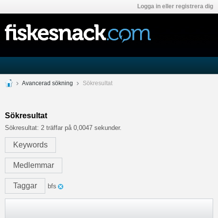
Logga in eller registrera dig
Avancerad sökning
Sökresultat
Sökresultat
Sökresultat:
2 träffar på 0,0047 sekunder.
Keywords
Medlemmar
Taggar
bfs