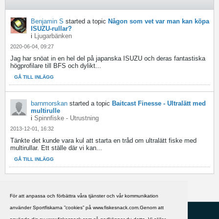
Benjamin S
started a topic
Någon som vet var man kan köpa
ISUZU-rullar?
i
Ljugarbänken
2020-06-04, 09:27
Jag har snöat in en hel del på japanska ISUZU och deras fantastiska
högprofilare till BFS och dylikt...
GÅ TILL INLÄGG
barnmorskan
started a topic
Baitcast Finesse - Ultralätt med
multirulle
i
Spinnfiske - Utrustning
2013-12-01, 16:32
Tänkte det kunde vara kul att starta en tråd om ultralätt fiske med
multirullar. Ett ställe där vi kan...
GÅ TILL INLÄGG
För att anpassa och förbättra våra tjänster och vår kommunikation
använder Sportfiskarna ”cookies” på www.fiskesnack.com.Genom att
HJÄLP
Svenska