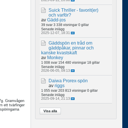
Suick Thriller - favorit(er)
och varför?
av
Gädd-jos
39 svar
3 338 visningar
0 gillar
Senaste inlägg
2025-12-07, 18:31
Gäddspön en tråd om
gäddpåkar, pinnar och
kanske kvastskaft
av
Monkey
1 008 svar
154 480 visningar
18 gillar
Senaste inlägg
2026-06-05, 09:13
Daiwa Prorex-spön
av
riggs
1 055 svar
203 813 visningar
0 gillar
Senaste inlägg
2025-09-14, 21:13
-7g. Gramvågen
 ett tvärfinger
 spöringarna
Visa alla