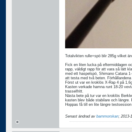
Totalvikten rulle+spö blir 285g vilket ä
Fick en liten lucka på eftermiddagen oc
rapp, väldigt rapp för att vara så lätt k
med ett haspelspö, Shimano Catana 1-7
att testa med två beten. Förhållandena v
Först ut var en kroklös X-Rap 4 på 1,6g
Kasten verkade hamna runt 18-20 vevta
trasselfritt.
Nästa bete på tur var en kroklös Berkley
kasten blev både stabilare och längre. R
Hoppas få till en lite längre testsessio
Senast ändrad av
barnmorskan
;
2013-1