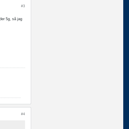
#3
er 5g, så jag
#4