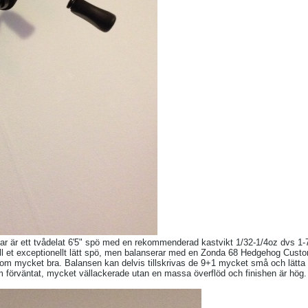
ar är ett tvådelat 6'5" spö med en rekommenderad kastvikt 1/32-1/4oz dvs 1
till et exceptionellt lätt spö, men balanserar med en Zonda 68 Hedgehog Custom
ta som mycket bra. Balansen kan delvis tillskrivas de 9+1 mycket små och lätta
om förväntat, mycket vällackerade utan en massa överflöd och finishen är hög.