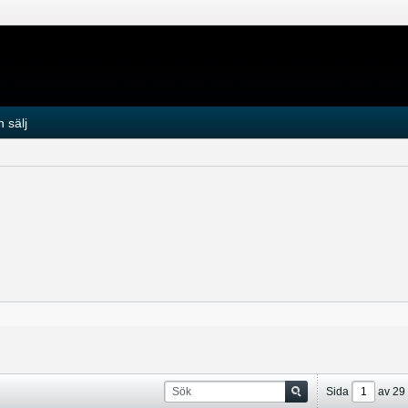
 sälj
Sida
av
29