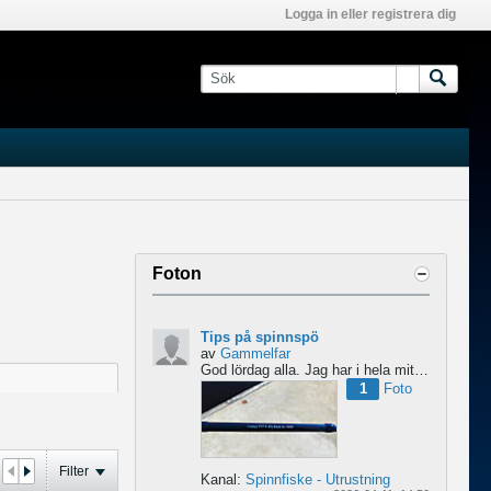
Logga in eller registrera dig
Foton
Tips på spinnspö
av
Gammelfar
God lördag alla.
Jag har i hela mitt liv fiskat med haspel och har för något år sedan hittat min...
1
Foto
Filter
Kanal:
Spinnfiske - Utrustning