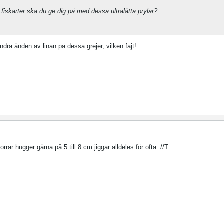
a fiskarter ska du ge dig på med dessa ultralätta prylar?
ndra änden av linan på dessa grejer, vilken fajt!
rar hugger gärna på 5 till 8 cm jiggar alldeles för ofta. //T