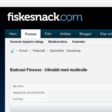
Hem
Film
Artiklar
Bloggar
Köp och
Forum
Senaste dygnets inlägg
Medlemslista
Kalender
Forum
Fiskesätt
Spinnfiske - Utrustning
Baitcast Finesse - Ultralätt med multirulle
INLÄGG
SENASTE AKTIVITETEN
FOTON