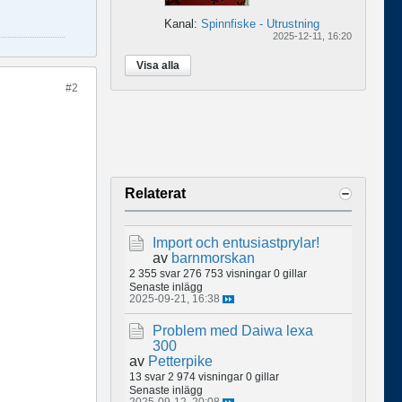
Kanal:
Spinnfiske - Utrustning
2025-12-11, 16:20
Visa alla
#2
Relaterat
Import och entusiastprylar!
av
barnmorskan
2 355 svar
276 753 visningar
0 gillar
Senaste inlägg
2025-09-21, 16:38
Problem med Daiwa lexa
300
av
Petterpike
13 svar
2 974 visningar
0 gillar
Senaste inlägg
2025-09-12, 20:08