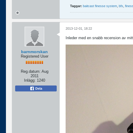
Taggar:
baitcast finesse system
,
bfs
,
fines
2013-12-01, 18:22
Inleder med en snabb recension av mit
barnmorskan
Registered User
Reg.datum:
Aug
2011
Inlägg:
1240
Dela