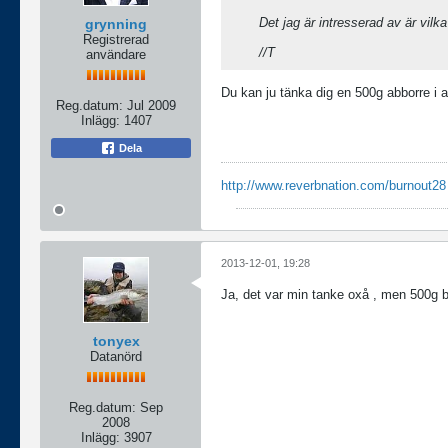
Det jag är intresserad av är vilk
grynning
Registrerad
//T
användare
Du kan ju tänka dig en 500g abborre i a
Reg.datum:
Jul 2009
Inlägg:
1407
Dela
http://www.reverbnation.com/burnout28
2013-12-01, 19:28
Ja, det var min tanke oxå , men 500g bor
tonyex
Datanörd
Reg.datum:
Sep
2008
Inlägg:
3907