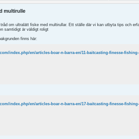
d multirulle
tråd om ultralätt fiske med multirullar. Ett ställe där vi kan utbyta tips och er
 samtidigt är väldigt roligt
bakgrunden finns här:
.com/index.php/en/articles-boar-n-barra-en/11-baitcasting-finesse-fishing-
.com/index.php/en/articles-boar-n-barra-en/17-baitcasting-finesse-fishing-