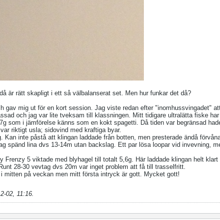
ndå är rätt skapligt i ett så välbalanserat set. Men hur funkar det då?
h gav mig ut för en kort session. Jag viste redan efter "inomhussvingadet" att
lassad och jag var lite tveksam till klassningen. Mitt tidigare ultralätta fiske ha
g som i jämförelse känns som en kokt spagetti. Då tiden var begränsad hade 
ar riktigt usla; sidovind med kraftiga byar.
. Kan inte påstå att klingan laddade från botten, men presterade ändå förvåna
g spänd lina dvs 13-14m utan backslag. Ett par lösa loopar vid invevning, m
 Frenzy 5 viktade med blyhagel till totalt 5,6g. Här laddade klingan helt klart 
unt 28-30 vevtag dvs 20m var inget problem att få till trasselfritt.
n i mitten på veckan men mitt första intryck är gott. Mycket gott!
2-02, 11:16
.