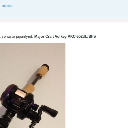
s
,
ultralätt
t senaste japanfynd:
Major Craft Volkey VKC-652UL/BFS