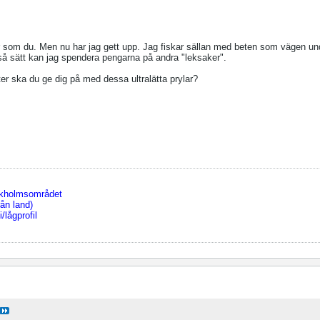
 som du. Men nu har jag gett upp. Jag fiskar sällan med beten som vägen und
så sätt kan jag spendera pengarna på andra "leksaker".
rter ska du ge dig på med dessa ultralätta prylar?
ckholmsområdet
ån land)
/lågprofil