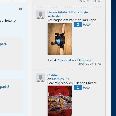
2026-04-11, 14:50
#1
Daiwa tatula 300 drevbyte
av
Noditt
Vet någon om var man kan köpa drev till den rullen så den blir lågutväxlad har en japansk 8.1 det är...
farenheter om
2
Foton
part-1
Kanal:
Spinnfiske - Utrustning
2026-01-09, 17:01
Cobbs
av
Mathias 70
Gav mig själv en julklapp i förtid. 5 nya cobbar från sporting och världens trevligaste Dansk.
part-2
1
Foto