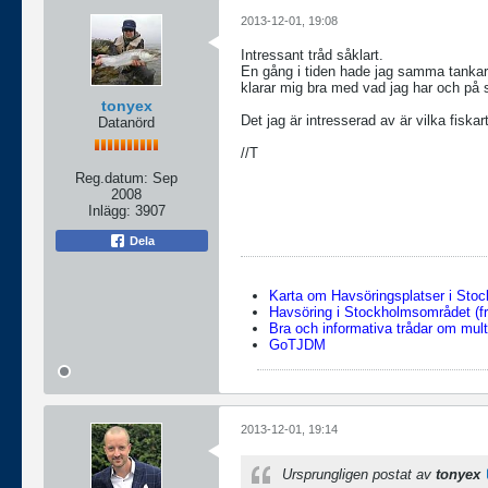
2013-12-01, 19:08
Intressant tråd såklart.
En gång i tiden hade jag samma tankar
klarar mig bra med vad jag har och på 
tonyex
Det jag är intresserad av är vilka fiska
Datanörd
//T
Reg.datum:
Sep
2008
Inlägg:
3907
Dela
Karta om Havsöringsplatser i Sto
Havsöring i Stockholmsområdet (fr
Bra och informativa trådar om multi
GoTJDM
2013-12-01, 19:14
Ursprungligen postat av
tonyex