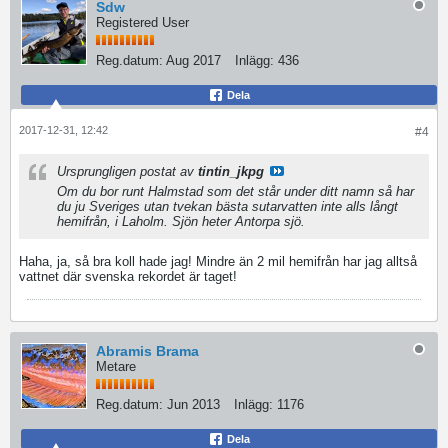
Sdw
Registered User
Reg.datum:
Aug 2017
Inlägg:
436
Dela
2017-12-31, 12:42
#4
Ursprungligen postat av
tintin_jkpg
Om du bor runt Halmstad som det står under ditt namn så har
du ju Sveriges utan tvekan bästa sutarvatten inte alls långt
hemifrån, i Laholm. Sjön heter Antorpa sjö.
Haha, ja, så bra koll hade jag! Mindre än 2 mil hemifrån har jag alltså
vattnet där svenska rekordet är taget!
Abramis Brama
Metare
Reg.datum:
Jun 2013
Inlägg:
1176
Dela