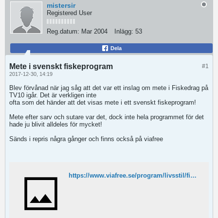
mistersir
Registered User
Reg.datum:
Mar 2004
Inlägg:
53
Dela
Mete i svenskt fiskeprogram
#1
2017-12-30, 14:19
Blev förvånad när jag såg att det var ett inslag om mete i Fiskedrag på
TV10 igår. Det är verkligen inte
ofta som det händer att det visas mete i ett svenskt fiskeprogram!
Mete efter sarv och sutare var det, dock inte hela programmet för det
hade ju blivit alldeles för mycket!
Sänds i repris några gånger och finns också på viafree
https://www.viafree.se/program/livsstil/fiskedrag/sasong-1/avsnitt-6