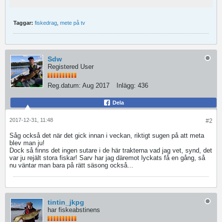
Taggar:
fiskedrag
,
mete på tv
Sdw
Registered User
Reg.datum:
Aug 2017
Inlägg:
436
Dela
2017-12-31, 11:48
#2
Såg också det när det gick innan i veckan, riktigt sugen på att meta
blev man ju!
Dock så finns det ingen sutare i de här trakterna vad jag vet, synd, det
var ju rejält stora fiskar! Sarv har jag däremot lyckats få en gång, så
nu väntar man bara på rätt säsong också...
tintin_jkpg
har fiskeabstinens