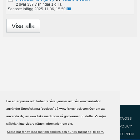
2 svar
337 visningar
1 gilla
Senaste inlägg
2025-11-06, 15:50
Visa alla
För att anpassa och förbättra våra tjänster och vår kommunikation
använder Sportfiskarna ”cookies” på www.fiskesnack.com.Genom att
HJÄLP
Svenska
använda dig av www.fiskesnack.com så godkänner du detta. Vi säljer
KONTAKTA OSS
självklart inte vidare någon information om dig.
COOKIEPOLICY
Klicka här för att läsa mer om cookies och hur du tackar nej till dem.
GÅ TILL TOPPEN