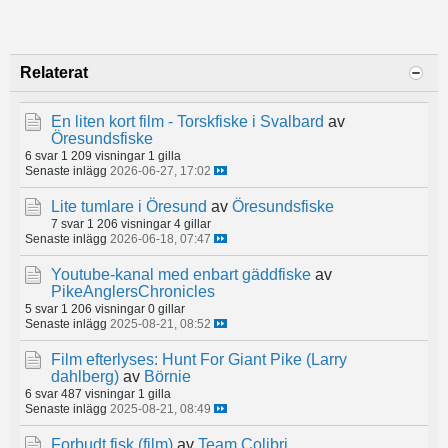
Relaterat
En liten kort film - Torskfiske i Svalbard
av
Öresundsfiske
6 svar
1 209 visningar
1 gilla
Senaste inlägg
2026-06-27, 17:02
Lite tumlare i Öresund
av
Öresundsfiske
7 svar
1 206 visningar
4 gillar
Senaste inlägg
2026-06-18, 07:47
Youtube-kanal med enbart gäddfiske
av
PikeAnglersChronicles
5 svar
1 206 visningar
0 gillar
Senaste inlägg
2025-08-21, 08:52
Film efterlyses: Hunt For Giant Pike (Larry
dahlberg)
av
Börnie
6 svar
487 visningar
1 gilla
Senaste inlägg
2025-08-21, 08:49
Forbudt fisk (film)
av
Team Colibri