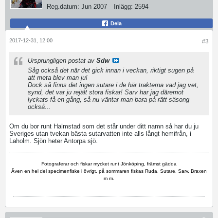
Reg.datum:
Jun 2007
Inlägg:
2594
Dela
2017-12-31, 12:00
#3
Ursprungligen postat av
Sdw
Såg också det när det gick innan i veckan, riktigt sugen på
att meta blev man ju!
Dock så finns det ingen sutare i de här trakterna vad jag vet,
synd, det var ju rejält stora fiskar! Sarv har jag däremot
lyckats få en gång, så nu väntar man bara på rätt säsong
också...
Om du bor runt Halmstad som det står under ditt namn så har du ju
Sveriges utan tvekan bästa sutarvatten inte alls långt hemifrån, i
Laholm. Sjön heter Antorpa sjö.
Fotograferar och fiskar mycket runt Jönköping, främst gädda
Även en hel del specimenfiske i övrigt, på sommaren fiskas Ruda, Sutare, Sarv, Braxen
m m.