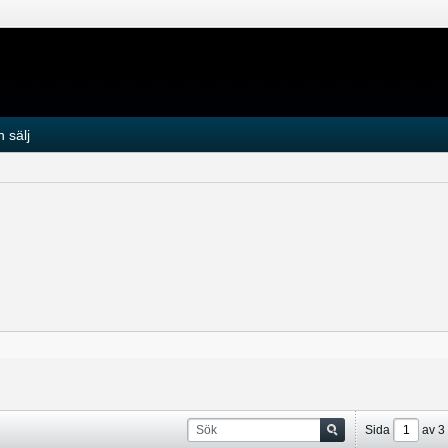
 sälj
Sida
av
3