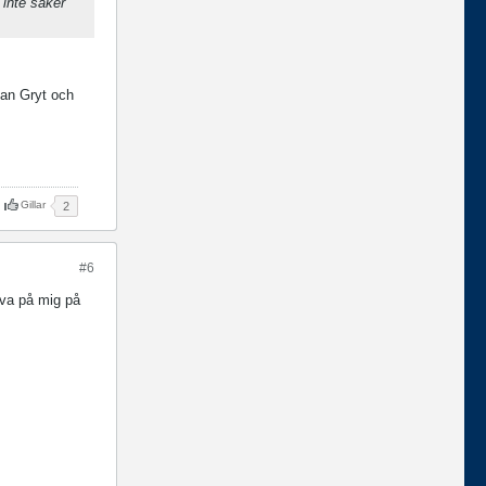
 inte säker
lan Gryt och
Gillar
2
#6
rva på mig på