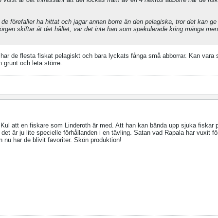
 de förefaller ha hittat och jagar annan borre än den pelagiska, tror det kan ge
Jörgen skiftar åt det hållet, var det inte han som spekulerade kring många me
e har de flesta fiskat pelagiskt och bara lyckats fånga små abborrar. Kan vara 
n grunt och leta större.
n. Kul att en fiskare som Linderoth är med. Att han kan bända upp sjuka fiskar
 är ju lite specielle förhållanden i en tävling. Satan vad Rapala har vuxit fö
nu har de blivit favoriter. Skön produktion!