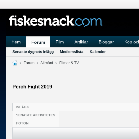
Hem
Film
Artiklar
Bloggar
Köp och
Forum
Senaste dygnets inlägg
Medlemslista
Kalender
Forum
Allmänt
Filmer & TV
Perch Fight 2019
INLÄGG
SENASTE AKTIVITETEN
FOTON