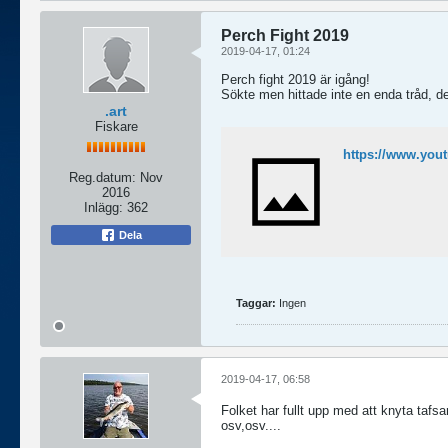
Perch Fight 2019
2019-04-17, 01:24
Perch fight 2019 är igång!
Sökte men hittade inte en enda tråd, det
.art
Fiskare
https://www.yo
Reg.datum:
Nov
2016
Inlägg:
362
Dela
Taggar:
Ingen
2019-04-17, 06:58
Folket har fullt upp med att knyta tafsa
osv,osv....