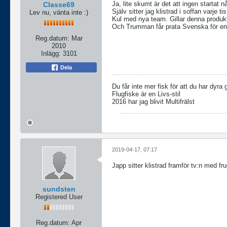
Ja, lite skumt är det att ingen startat n
Classe69
Själv sitter jag klistrad i soffan varje ti
Lev nu, vänta inte :)
Kul med nya team. Gillar denna produk
Och Trumman får prata Svenska för en
Reg.datum:
Mar
2010
Inlägg:
3101
Dela
Du får inte mer fisk för att du har dyra 
Flugfiske är en Livs-stil
2016 har jag blivit Multifrälst
2019-04-17, 07:17
Japp sitter klistrad framför tv:n med fr
sundsten
Registered User
Reg.datum:
Apr