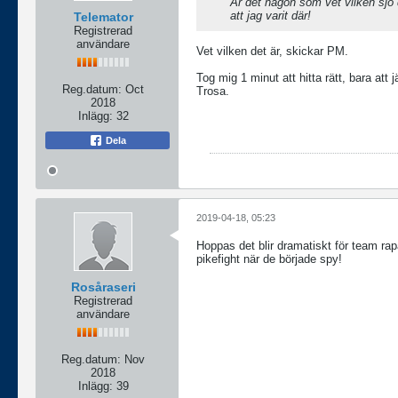
Är det någon som vet vilken sjö 
att jag varit där!
Telemator
Registrerad
användare
Vet vilken det är, skickar PM.
Tog mig 1 minut att hitta rätt, bara a
Reg.datum:
Oct
Trosa.
2018
Inlägg:
32
Dela
2019-04-18, 05:23
Hoppas det blir dramatiskt för team rap
pikefight när de började spy!
Rosåraseri
Registrerad
användare
Reg.datum:
Nov
2018
Inlägg:
39