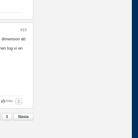
#10
y dimension att
nen tog vi en
Gillar
1
3
Nästa