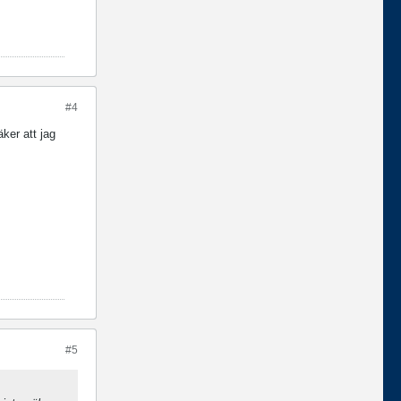
#4
ker att jag
#5