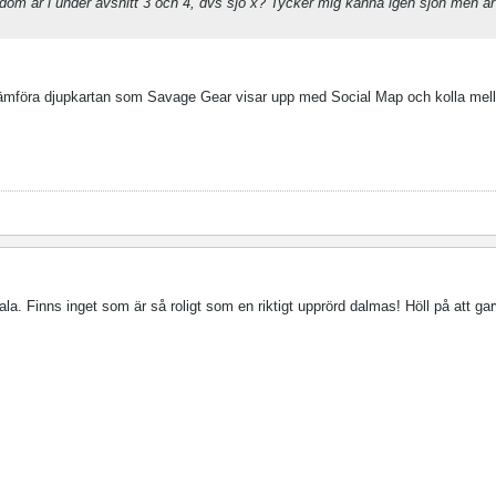
dom är i under avsnitt 3 och 4, dvs sjö x? Tycker mig känna igen sjön men är
tt jämföra djupkartan som Savage Gear visar upp med Social Map och kolla mel
ala. Finns inget som är så roligt som en riktigt upprörd dalmas! Höll på att ga