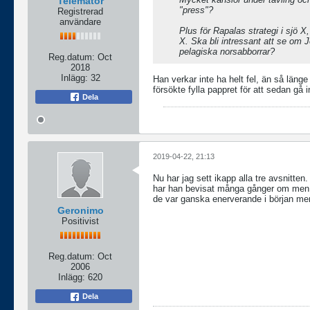
Telemator
"press"?
Registrerad
användare
Plus för Rapalas strategi i sjö X,
X. Ska bli intressant att se om 
pelagiska norsabborrar?
Reg.datum:
Oct
2018
Inlägg:
32
Han verkar inte ha helt fel, än så läng
försökte fylla pappret för att sedan gå i
Dela
2019-04-22, 21:13
Nu har jag sett ikapp alla tre avsnitte
har han bevisat många gånger om men det
de var ganska enerverande i början men 
Geronimo
Positivist
Reg.datum:
Oct
2006
Inlägg:
620
Dela