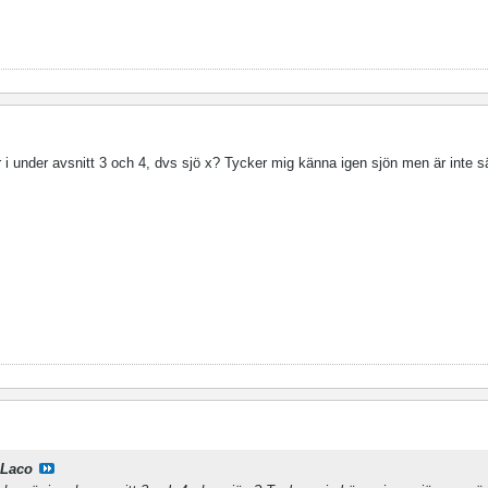
i under avsnitt 3 och 4, dvs sjö x? Tycker mig känna igen sjön men är inte sä
Laco