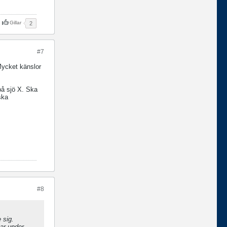
Gillar
2
#7
Mycket känslor
 på sjö X. Ska
ska
#8
 sig.
kar under