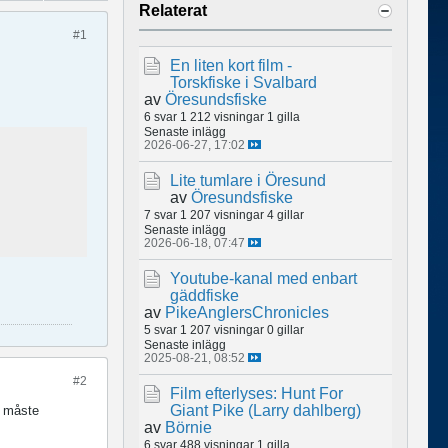
Relaterat
#1
En liten kort film -
Torskfiske i Svalbard
av
Öresundsfiske
6 svar
1 212 visningar
1 gilla
Senaste inlägg
2026-06-27, 17:02
Lite tumlare i Öresund
av
Öresundsfiske
7 svar
1 207 visningar
4 gillar
Senaste inlägg
2026-06-18, 07:47
Youtube-kanal med enbart
gäddfiske
av
PikeAnglersChronicles
5 svar
1 207 visningar
0 gillar
Senaste inlägg
2025-08-21, 08:52
#2
Film efterlyses: Hunt For
Giant Pike (Larry dahlberg)
t måste
av
Börnie
6 svar
488 visningar
1 gilla