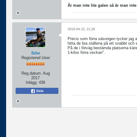
Är man inte lite galen så är man inte r
2019-04-22, 21:28
Precis som förra säsongen tycker jag at
hitta de bra ställena på ett snabbt och e
På de i förväg bestämda platserna känn
1-kilos förra veckan".
Sdw
Registered User
Reg.datum:
Aug
2017
Inlägg:
436
Dela