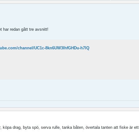
 har redan gått tre avsnitt!
utube.com/channel/UC1c-8kn6UW3IhfGHDu-h7lQ
r, köpa drag, byta spö, serva rulle, tanka båten, övertala tanten att fiske är et