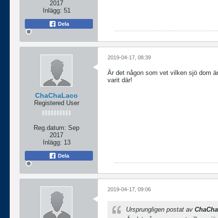
2017
Inlägg:
51
Dela
2019-04-17, 08:39
Är det någon som vet vilken sjö dom är 
varit där!
ChaChaLaco
Registered User
Reg.datum:
Sep
2017
Inlägg:
13
Dela
2019-04-17, 09:06
Ursprungligen postat av
ChaCha