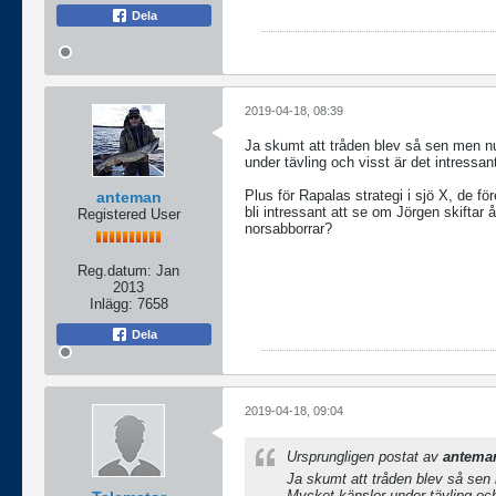
Dela
2019-04-18, 08:39
Ja skumt att tråden blev så sen men nu
under tävling och visst är det intressa
Plus för Rapalas strategi i sjö X, de fö
anteman
bli intressant att se om Jörgen skiftar
Registered User
norsabborrar?
Reg.datum:
Jan
2013
Inlägg:
7658
Dela
2019-04-18, 09:04
Ursprungligen postat av
antema
Ja skumt att tråden blev så sen
Mycket känslor under tävling och