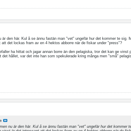
 är den här. Kul å se ännu fastän man "vet" ungefär hur det kommer te sig. 
nt att det lockas fram av en 4 hektos abborre när de fiskar under "press"?
refaller ha hittat och jagar annan borre än den pelagiska, tror det kan ge vinst
 åt det hållet, var det inte han som spekulerade kring många men "små" pelagi
n
 men nu är den här. Kul å se ännu fastän man "vet" ungefär hur det kommer te
 visst är det intressant att det lockas fram av en 4 hektos abborre när de fis