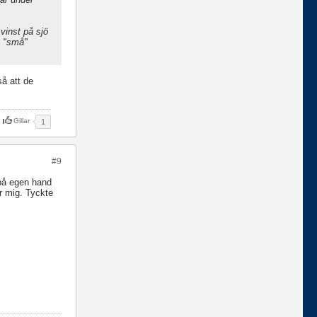
 vinst på sjö
n "små"
så att de
Gillar
1
#9
 på egen hand
r mig. Tyckte