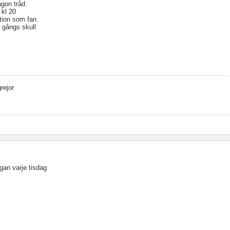
ågon tråd.
s kl 20
tion som fan.
 gångs skull
grejor
ugan varje tisdag