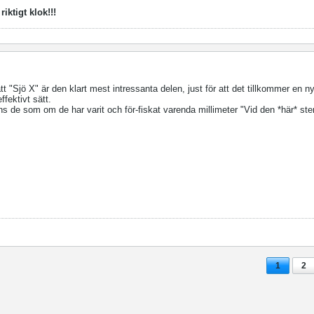
iktigt klok!!!
t "Sjö X" är den klart mest intressanta delen, just för att det tillkommer en n
ffektivt sätt.
s de som om de har varit och för-fiskat varenda millimeter "Vid den *här* ste
1
2