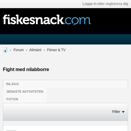
Logga in eller registrera dig
Forum
Allmänt
Filmer & TV
Fight med nilabborre
INLÄGG
SENASTE AKTIVITETEN
FOTON
Filter