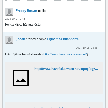
Freddy Beaver
replied
2003-10-07, 07:37
Roliga klipp, häftiga röster!
ljohan
started a topic
Fight med nilabborre
2003-10-06, 23:33
Från Björns havsfiskesida (
http://www.havsfiske.wasa.net/
)
http://www.havsfiske.wasa.net/mpeg/egypten/tigerfisk.MPG