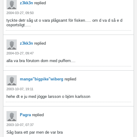
z3kk3n
replied
2004-03-27, 09:50
tyckte detr såg ut o vara plågsamt för fisken..... om d va d så e d
osportsligt.....
z3kk3n
replied
2004-03-27, 09:47
alla va bra förutom dom med puffern....
mange"bigpike"wiberg
replied
2003-10-07, 19:11
hehe dt e ju med jögge larsson o björn karlsson
Pagra
replied
2003-10-07, 07:37
Såg bara ett par men de var bra