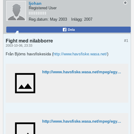
ljohan
Registered User
Reg.datum:
May 2003
Inlägg:
2007
Dela
Fight med nilabborre
#1
2003-10-06, 23:33
Från Björns havsfiskesida (
http://www.havsfiske.wasa.net/
)
http://www.havsfiske.wasa.net/mpeg/egypten/tigerfisk.MPG
http://www.havsfiske.wasa.net/mpeg/egypten/happylanding.MPG