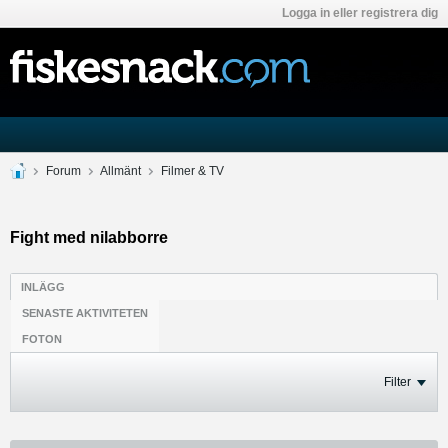
Logga in eller registrera dig
Forum
Allmänt
Filmer & TV
Fight med nilabborre
INLÄGG
SENASTE AKTIVITETEN
FOTON
Filter