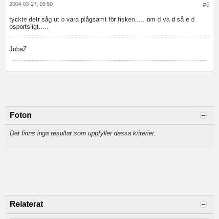
2004-03-27, 09:50
#6
tyckte detr såg ut o vara plågsamt för fisken..... om d va d så e d
osportsligt.....
JobaZ
Foton
Det finns inga resultat som uppfyller dessa kriterier.
Relaterat