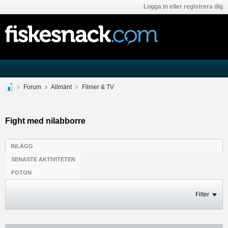
Logga in eller registrera dig
Forum
Allmänt
Filmer & TV
Fight med nilabborre
INLÄGG
SENASTE AKTIVITETEN
FOTON
Filter