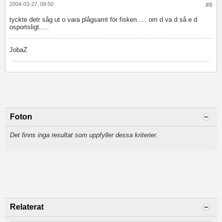
2004-03-27, 09:50
#6
tyckte detr såg ut o vara plågsamt för fisken..... om d va d så e d
osportsligt.....
JobaZ
Foton
Det finns inga resultat som uppfyller dessa kriterier.
Relaterat