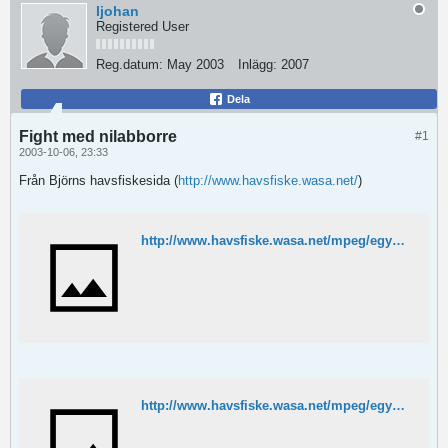
ljohan
Registered User
Reg.datum:
May 2003
Inlägg:
2007
Dela
Fight med nilabborre
#1
2003-10-06, 23:33
Från Björns havsfiskesida (
http://www.havsfiske.wasa.net/
)
http://www.havsfiske.wasa.net/mpeg/egypten/tigerfisk.MPG
http://www.havsfiske.wasa.net/mpeg/egypten/happylanding.MPG