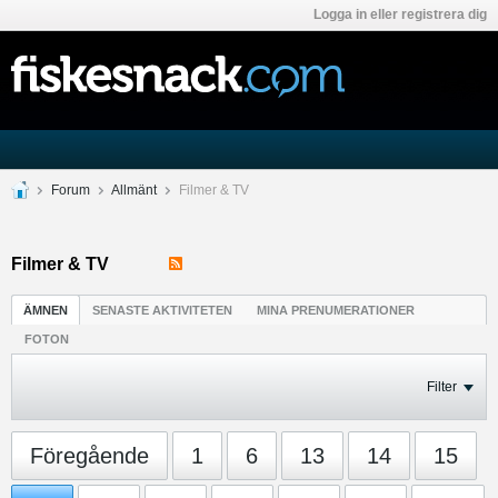
Logga in eller registrera dig
Forum
Allmänt
Filmer & TV
Filmer & TV
ÄMNEN
SENASTE AKTIVITETEN
MINA PRENUMERATIONER
FOTON
Filter
Föregående
1
6
13
14
15