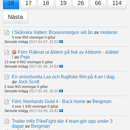
16
17
18
19
26
66
114
Nästa
I Skånska Vatten: Braxenmorgon vid ån
av
mistersir
3 svar
956 visningar
0 gillar
Senaste inlägg
2017-01-07, 23:53
Film: Räknar ut åldern på fisk av Abborre - släktet
!
av
Peje
13 svar
6 892 visningar
0 gillar
Senaste inlägg
2017-01-06, 14:54
En annorlunda Lax och flugfiske film på 4:an i dag.
av
Jock Scott
2 svar
903 visningar
0 gillar
Senaste inlägg
2017-01-05, 18:10
Film: Norrlands Guld 4 - Back home
av
Bergman
4 svar
1 935 visningar
0 gillar
Senaste inlägg
2017-01-05, 16:41
Trailer inför PikeFight där 4 team gör upp under 3
dagar
av
Bergman