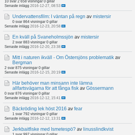
10 svar
2 658 visningar
0 gillar
Senaste inlägg
2016-12-27, 08:53
Undervattensfilm: I väntan på regn
av
mistersir
0 svar
864 visningar
0 gillar
Senaste inlägg
2016-12-23, 20:58
En kväll på Svaneholmssjön
av
mistersir
2 svar
883 visningar
0 gillar
Senaste inlägg
2016-12-20, 23:38
Mitt i naturen ikväll - Om Östersjöns problematik
av
Bergman
2 svar
875 visningar
0 gillar
Senaste inlägg
2016-12-15, 20:19
Här behöver man minsann inte lämna
allfartsvägarna för att fånga fisk
av
Gössermann
0 svar
876 visningar
0 gillar
Senaste inlägg
2016-12-12, 15:41
Bäckröding lek höst 2016
av
fear
1 svar
792 visningar
0 gillar
Senaste inlägg
2016-12-12, 13:31
Jerkbaitfiske med Ismetespö?
av
linusslindkvist
1 svar
997 visningar
0 gillar