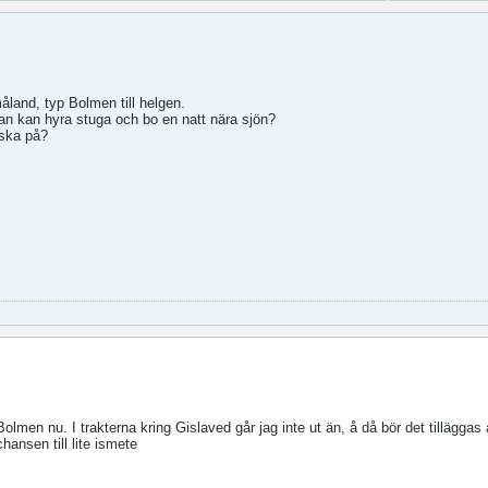
åland, typ Bolmen till helgen.
an kan hyra stuga och bo en natt nära sjön?
iska på?
 Bolmen nu. I trakterna kring Gislaved går jag inte ut än, å då bör det tilläggas 
hansen till lite ismete