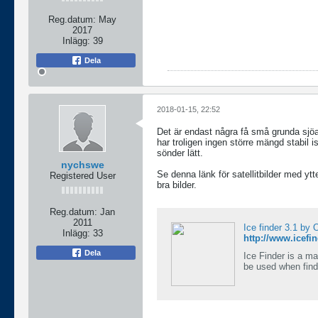
Reg.datum:
May
2017
Inlägg:
39
Dela
2018-01-15, 22:52
Det är endast några få små grunda sjöa
har troligen ingen större mängd stabil 
sönder lätt.
nychswe
Se denna länk för satellitbilder med yt
Registered User
bra bilder.
Reg.datum:
Jan
2011
Ice finder 3.1 by
Inlägg:
33
http://www.icefin
Dela
Ice Finder is a m
be used when findi