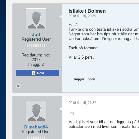
Isfiske i Bolmen
2018-01-15, 20:30
Hallå.
Tänkte dra och testa isfiske i södra Sm
Någon som har bra tips på ställe där m
Jott
Undrar också om där ligger is nog att f
Registered User
Tack på förhand
Reg.datum:
Nov
Vi är 2,5 pers.
2017
Inlägg:
2
Dela
Taggar:
Ingen
2018-01-15, 21:32
Hej,
Väldigt tveksam till att det ligger is på
beträder isen med livet som insats för c
Dimebag84
Registered User