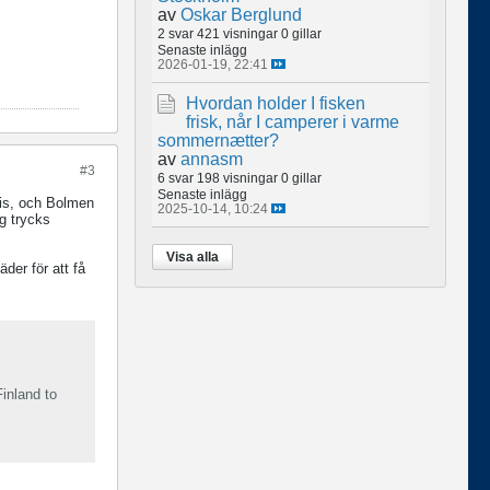
av
Oskar Berglund
2 svar
421 visningar
0 gillar
Senaste inlägg
2026-01-19, 22:41
Hvordan holder I fisken
frisk, når I camperer i varme
sommernætter?
av
annasm
#3
6 svar
198 visningar
0 gillar
Senaste inlägg
 is, och Bolmen
2025-10-14, 10:24
ig trycks
Visa alla
der för att få
inland to