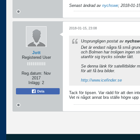
Senast ändrad av
nychswe
;
2018-01-15
2018-01-15, 23:08
Ursprungligen postat av
nychsw
Det är endast några få små grund
och Bolmen har troligen ingen st
Jott
utanför sig trycks sönder lätt.
Registered User
Se denna länk för satellitbilder
för att få bra bilder.
Reg.datum:
Nov
2017
http://www.icefinder.se
Inlägg:
2
Dela
Tack för tipsen. Var rädd för att den int
Vet ni något annat bra ställe högre upp