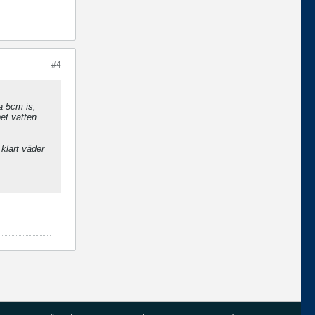
#4
a 5cm is,
et vatten
klart väder