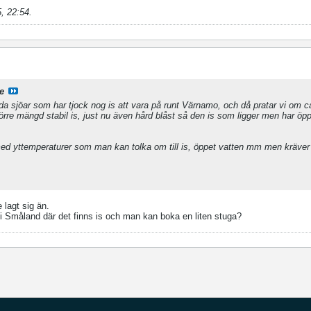
, 22:54
.
e
a sjöar som har tjock nog is att vara på runt Värnamo, och då pratar vi om c
örre mängd stabil is, just nu även hård blåst så den is som ligger men har öpp
 med yttemperaturer som man kan tolka om till is, öppet vatten mm men kräver 
e lagt sig än.
 i Småland där det finns is och man kan boka en liten stuga?