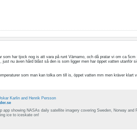
r som har tjock nog is att vara på runt Värnamo, och då pratar vi om ca 5cm
is, just nu även hård blåst så den is som ligger men har öppet vatten utanför s
temperaturer som man kan tolka om till is, öppet vatten mm men kräver klart vä
 Oskar Karlin and Henrik Persson
der.se
ap app showing NASAs daily satellite imagery covering Sweden, Norway and F
ng ice to iceskate on!