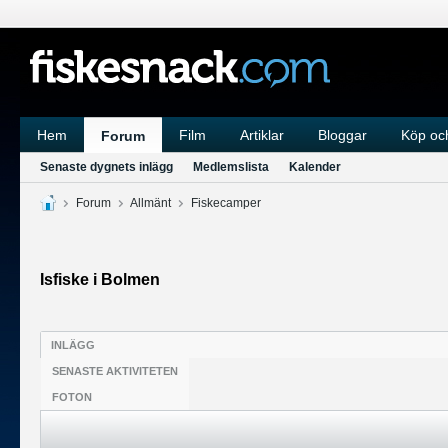
Hem
Film
Artiklar
Bloggar
Köp och
Forum
Senaste dygnets inlägg
Medlemslista
Kalender
Forum
Allmänt
Fiskecamper
Isfiske i Bolmen
INLÄGG
SENASTE AKTIVITETEN
FOTON