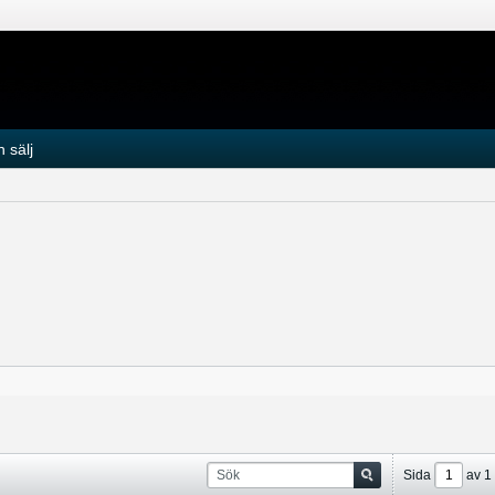
 sälj
Sida
av
1