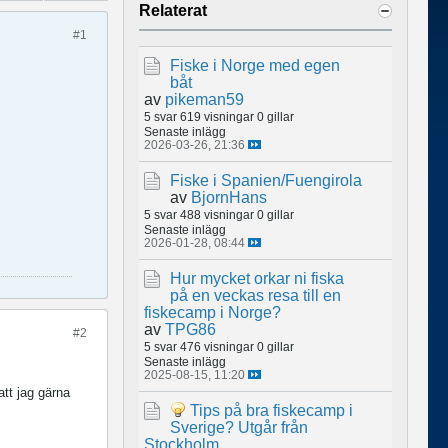
Relaterat
#1
Fiske i Norge med egen
båt
av
pikeman59
5 svar
619 visningar
0 gillar
Senaste inlägg
2026-03-26, 21:36
Fiske i Spanien/Fuengirola
av
BjornHans
5 svar
488 visningar
0 gillar
Senaste inlägg
2026-01-28, 08:44
Hur mycket orkar ni fiska
på en veckas resa till en
fiskecamp i Norge?
av
TPG86
#2
5 svar
476 visningar
0 gillar
Senaste inlägg
2025-08-15, 11:20
att jag gärna
Tips på bra fiskecamp i
Sverige? Utgår från
Stockholm