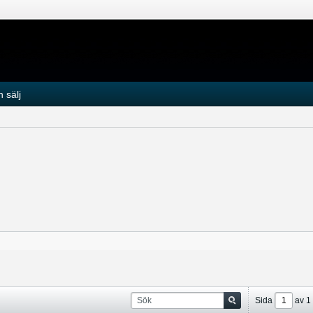
 sälj
Sida
av
1