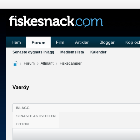
Hem
Film
Artiklar
Bloggar
Köp och
Forum
Senaste dygnets inlägg
Medlemslista
Kalender
Forum
Allmänt
Fiskecamper
Vaeröy
INLÄGG
SENASTE AKTIVITETEN
FOTON