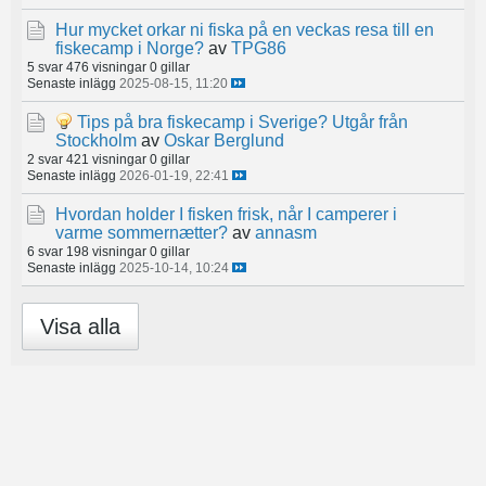
Hur mycket orkar ni fiska på en veckas resa till en
fiskecamp i Norge?
av
TPG86
5 svar
476 visningar
0 gillar
Senaste inlägg
2025-08-15, 11:20
Tips på bra fiskecamp i Sverige? Utgår från
Stockholm
av
Oskar Berglund
2 svar
421 visningar
0 gillar
Senaste inlägg
2026-01-19, 22:41
Hvordan holder I fisken frisk, når I camperer i
varme sommernætter?
av
annasm
6 svar
198 visningar
0 gillar
Senaste inlägg
2025-10-14, 10:24
Visa alla