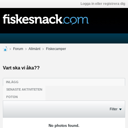
Logga in eller registrera dig
Forum
Allmänt
Fiskecamper
Vart ska vi åka??
INLÄGG
SENASTE AKTIVITETEN
FOTON
Filter
No photos found.