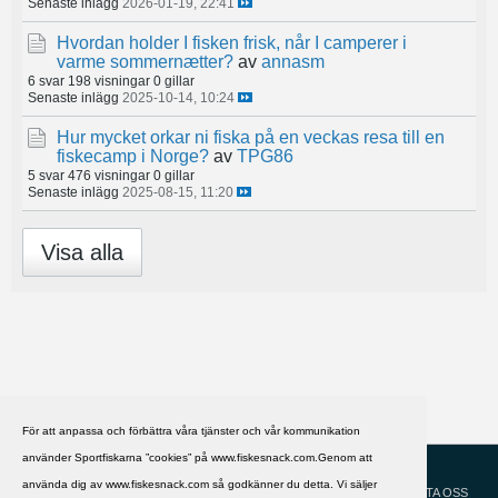
Senaste inlägg
2026-01-19, 22:41
Hvordan holder I fisken frisk, når I camperer i
varme sommernætter?
av
annasm
6 svar
198 visningar
0 gillar
Senaste inlägg
2025-10-14, 10:24
Hur mycket orkar ni fiska på en veckas resa till en
fiskecamp i Norge?
av
TPG86
5 svar
476 visningar
0 gillar
Senaste inlägg
2025-08-15, 11:20
Visa alla
För att anpassa och förbättra våra tjänster och vår kommunikation
använder Sportfiskarna ”cookies” på www.fiskesnack.com.Genom att
HJÄLP
Svenska
använda dig av www.fiskesnack.com så godkänner du detta. Vi säljer
KONTAKTA OSS