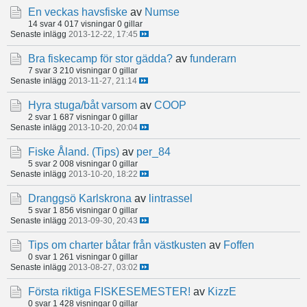
En veckas havsfiske
av
Numse
14 svar
4 017 visningar
0 gillar
Senaste inlägg
2013-12-22, 17:45
Bra fiskecamp för stor gädda?
av
funderarn
7 svar
3 210 visningar
0 gillar
Senaste inlägg
2013-11-27, 21:14
Hyra stuga/båt varsom
av
COOP
2 svar
1 687 visningar
0 gillar
Senaste inlägg
2013-10-20, 20:04
Fiske Åland. (Tips)
av
per_84
5 svar
2 008 visningar
0 gillar
Senaste inlägg
2013-10-20, 18:22
Dranggsö Karlskrona
av
lintrassel
5 svar
1 856 visningar
0 gillar
Senaste inlägg
2013-09-30, 20:43
Tips om charter båtar från västkusten
av
Foffen
0 svar
1 261 visningar
0 gillar
Senaste inlägg
2013-08-27, 03:02
Första riktiga FISKESEMESTER!
av
KizzE
0 svar
1 428 visningar
0 gillar