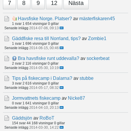
7
8
9
12
Nästa
Havsfiske Norge. Platser?
av
mästerfiskaren45
1 svar
1 654 visningar
0 gillar
Senaste inlägg
2014-07-06, 09:13
Gäddfiske resa till Norrland, tips?
av
Zombie1
1 svar
1 696 visningar
0 gillar
Senaste inlägg
2014-06-15, 00:46
Bra havsfiske runt uddevalla?
av
sockerbeat
2 svar
2 116 visningar
0 gillar
Senaste inlägg
2014-05-30, 10:19
Tips på fiskecamp i Dalarna?
av
stubbe
3 svar
2 616 visningar
0 gillar
Senaste inlägg
2014-05-17, 08:32
Jormvattnets fiskecamp
av
Nicke87
0 svar
1 641 visningar
0 gillar
Senaste inlägg
2014-04-10, 20:13
Gäddsjön
av
RoBoT
154 svar
44 168 visningar
0 gillar
Senaste inlägg
2014-03-30, 14:22