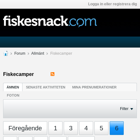
Logga in eller registrera dig
Forum
Allmänt
Fiskecamper
Fiskecamper
ÄMNEN
SENASTE AKTIVITETEN
MINA PRENUMERATIONER
FOTON
Filter
Föregående
1
3
4
5
6