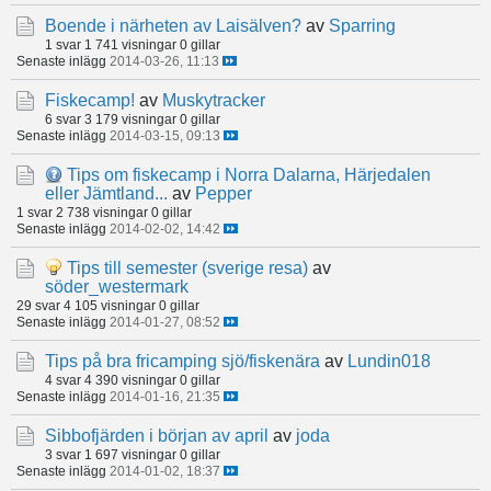
Boende i närheten av Laisälven?
av
Sparring
1 svar
1 741 visningar
0 gillar
Senaste inlägg
2014-03-26, 11:13
Fiskecamp!
av
Muskytracker
6 svar
3 179 visningar
0 gillar
Senaste inlägg
2014-03-15, 09:13
Tips om fiskecamp i Norra Dalarna, Härjedalen
eller Jämtland...
av
Pepper
1 svar
2 738 visningar
0 gillar
Senaste inlägg
2014-02-02, 14:42
Tips till semester (sverige resa)
av
söder_westermark
29 svar
4 105 visningar
0 gillar
Senaste inlägg
2014-01-27, 08:52
Tips på bra fricamping sjö/fiskenära
av
Lundin018
4 svar
4 390 visningar
0 gillar
Senaste inlägg
2014-01-16, 21:35
Sibbofjärden i början av april
av
joda
3 svar
1 697 visningar
0 gillar
Senaste inlägg
2014-01-02, 18:37