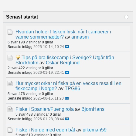
Senast startat
Hvordan holder I fisken frisk, når I camperer i
varme sommernætter?
av
annasm
6 svar
198 visningar
0 gillar
Senaste inlägg
2025-10-14, 10:24
Tips på bra fiskecamp i Sverige? Utgår från
Stockholm
av
Oskar Berglund
2 svar
422 visningar
0 gillar
Senaste inlägg
2026-01-19, 22:41
Hur mycket orkar ni fiska på en veckas resa till en
fiskecamp i Norge?
av
TPG86
5 svar
476 visningar
0 gillar
Senaste inlägg
2025-08-15, 11:20
Fiske i Spanien/Fuengirola
av
BjornHans
5 svar
488 visningar
0 gillar
Senaste inlägg
2026-01-28, 08:44
Fiske i Norge med egen båt
av
pikeman59
5 svar
619 visningar
0 gillar