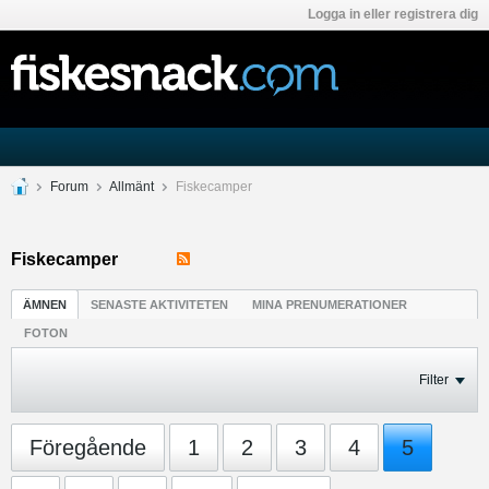
Logga in eller registrera dig
Forum
Allmänt
Fiskecamper
Fiskecamper
ÄMNEN
SENASTE AKTIVITETEN
MINA PRENUMERATIONER
FOTON
Filter
Föregående
1
2
3
4
5