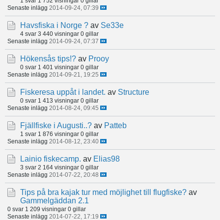
1 svar
1 752 visningar
0 gillar
Senaste inlägg
2014-09-24, 07:39
Havsfiska i Norge ?
av
Se33e
4 svar
3 440 visningar
0 gillar
Senaste inlägg
2014-09-24, 07:37
Hökensås tips!?
av
Prooy
0 svar
1 401 visningar
0 gillar
Senaste inlägg
2014-09-21, 19:25
Fiskeresa uppåt i landet.
av
Structure
0 svar
1 413 visningar
0 gillar
Senaste inlägg
2014-08-24, 09:45
Fjällfiske i Augusti..?
av
Patteb
1 svar
1 876 visningar
0 gillar
Senaste inlägg
2014-08-12, 23:40
Lainio fiskecamp.
av
Elias98
3 svar
2 164 visningar
0 gillar
Senaste inlägg
2014-07-22, 20:48
Tips på bra kajak tur med möjlighet till flugfiske?
av
Gammelgäddan 2.1
0 svar
1 209 visningar
0 gillar
Senaste inlägg
2014-07-22, 17:19