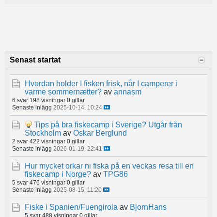
Senast startat
Hvordan holder I fisken frisk, når I camperer i
varme sommernætter?
av
annasm
6 svar
198 visningar
0 gillar
Senaste inlägg
2025-10-14, 10:24
Tips på bra fiskecamp i Sverige? Utgår från
Stockholm
av
Oskar Berglund
2 svar
422 visningar
0 gillar
Senaste inlägg
2026-01-19, 22:41
Hur mycket orkar ni fiska på en veckas resa till en
fiskecamp i Norge?
av
TPG86
5 svar
476 visningar
0 gillar
Senaste inlägg
2025-08-15, 11:20
Fiske i Spanien/Fuengirola
av
BjornHans
5 svar
488 visningar
0 gillar