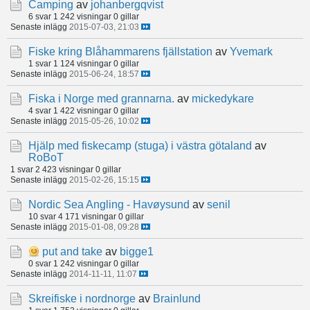
Camping
av
johanbergqvist
6 svar
1 242 visningar
0 gillar
Senaste inlägg
2015-07-03, 21:03
Fiske kring Blåhammarens fjällstation
av
Yvemark
1 svar
1 124 visningar
0 gillar
Senaste inlägg
2015-06-24, 18:57
Fiska i Norge med grannarna.
av
mickedykare
4 svar
1 422 visningar
0 gillar
Senaste inlägg
2015-05-26, 10:02
Hjälp med fiskecamp (stuga) i västra götaland
av
RoBoT
1 svar
2 423 visningar
0 gillar
Senaste inlägg
2015-02-26, 15:15
Nordic Sea Angling - Havøysund
av
senil
10 svar
4 171 visningar
0 gillar
Senaste inlägg
2015-01-08, 09:28
put and take
av
bigge1
0 svar
1 242 visningar
0 gillar
Senaste inlägg
2014-11-11, 11:07
Skreifiske i nordnorge
av
Brainlund