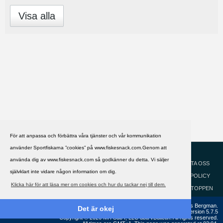
Visa alla
För att anpassa och förbättra våra tjänster och vår kommunikation
använder Sportfiskarna ”cookies” på www.fiskesnack.com.Genom att
HJÄLP
Svenska
använda dig av www.fiskesnack.com så godkänner du detta. Vi säljer
KONTAKTA OSS
självklart inte vidare någon information om dig.
COOKIEPOLICY
Klicka här för att läsa mer om cookies och hur du tackar nej till dem.
GÅ TILL TOPPEN
Copyright ©2002 - 2021, FiskeSnack.com. Grundad 2002 av Anders Bergman.
Det är okej
Powered by
vBulletin®
Version 5.7.5
Copyright © 2026 MH Sub I, LLC dba vBulletin. All rights reserved.