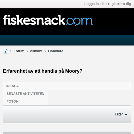
Logga in eller registrera dig
Forum
Allmänt
Handlare
Erfarenhet av att handla på Moory?
INLÄGG
SENASTE AKTIVITETEN
FOTON
Filter