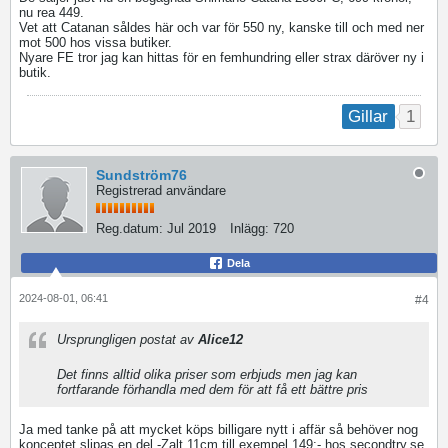
nu rea 449.
Vet att Catanan såldes här och var för 550 ny, kanske till och med ner
mot 500 hos vissa butiker.
Nyare FE tror jag kan hittas för en femhundring eller strax däröver ny i
butik.
1
Gillar
Sundström76
Registrerad användare
Reg.datum:
Jul 2019
Inlägg:
720
Dela
2024-08-01, 06:41
#4
Ursprungligen postat av
Alice12
Det finns alltid olika priser som erbjuds men jag kan
fortfarande förhandla med dem för att få ett bättre pris
Ja med tanke på att mycket köps billigare nytt i affär så behöver nog
konceptet slipas en del -Zalt 11cm till exempel 149:- hos secondtry.se