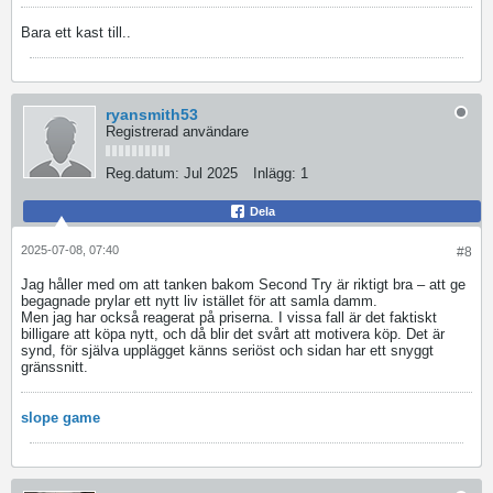
Bara ett kast till..
ryansmith53
Registrerad användare
Reg.datum:
Jul 2025
Inlägg:
1
Dela
2025-07-08, 07:40
#8
Jag håller med om att tanken bakom Second Try är riktigt bra – att ge
begagnade prylar ett nytt liv istället för att samla damm.
Men jag har också reagerat på priserna. I vissa fall är det faktiskt
billigare att köpa nytt, och då blir det svårt att motivera köp. Det är
synd, för själva upplägget känns seriöst och sidan har ett snyggt
gränssnitt.
slope game