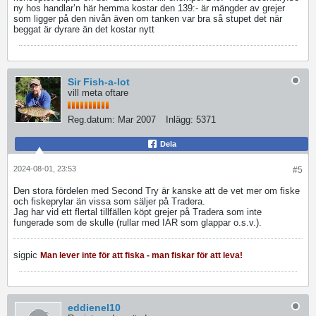
ny hos handlar’n här hemma kostar den 139:- är mängder av grejer
som ligger på den nivån även om tanken var bra så stupet det när
beggat är dyrare än det kostar nytt
Sir Fish-a-lot
vill meta oftare
Reg.datum:
Mar 2007
Inlägg:
5371
Dela
2024-08-01, 23:53
#5
Den stora fördelen med Second Try är kanske att de vet mer om fiske
och fiskeprylar än vissa som säljer på Tradera.
Jag har vid ett flertal tillfällen köpt grejer på Tradera som inte
fungerade som de skulle (rullar med IAR som glappar o.s.v.).
sigpic
Man lever inte för att fiska - man fiskar för att leva!
eddienel10