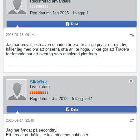
Registrerad användare
Reg.datum:
Jan 2025
Inlägg:
1
Dela
2025-01-13, 09:14
#6
Jag har provat, och även om idén är bra för att ge prylar ett nytt liv,
håller jag med om att priserna ofta är lite höga, vilket gör att Tradera
fortfarande har ett övertag som etablerad plattform.
uno online
Sikkfisk
Livsnjutare
Reg.datum:
Jul 2013
Inlägg:
582
Dela
2025-01-14, 22:48
#7
Jag har fyndat på secondtry.
Ett tips är att hålla lite koll på deras auktioner.