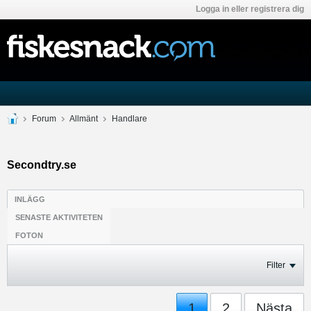
Logga in eller registrera dig
Forum
Allmänt
Handlare
Secondtry.se
INLÄGG
SENASTE AKTIVITETEN
FOTON
Filter
1
2
Nästa