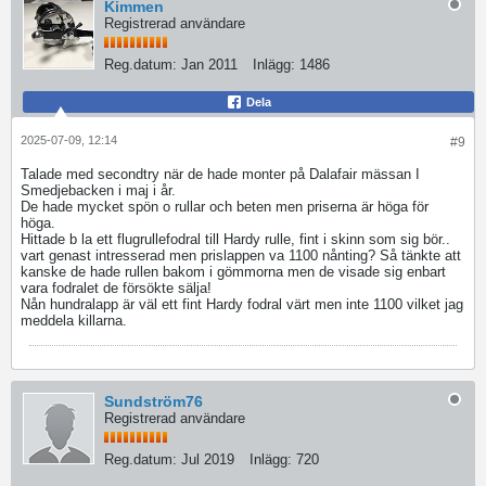
Kimmen
Registrerad användare
Reg.datum:
Jan 2011
Inlägg:
1486
Dela
2025-07-09, 12:14
#9
Talade med secondtry när de hade monter på Dalafair mässan I
Smedjebacken i maj i år.
De hade mycket spön o rullar och beten men priserna är höga för
höga.
Hittade b la ett flugrullefodral till Hardy rulle, fint i skinn som sig bör..
vart genast intresserad men prislappen va 1100 nånting? Så tänkte att
kanske de hade rullen bakom i gömmorna men de visade sig enbart
vara fodralet de försökte sälja!
Nån hundralapp är väl ett fint Hardy fodral värt men inte 1100 vilket jag
meddela killarna.
Sundström76
Registrerad användare
Reg.datum:
Jul 2019
Inlägg:
720