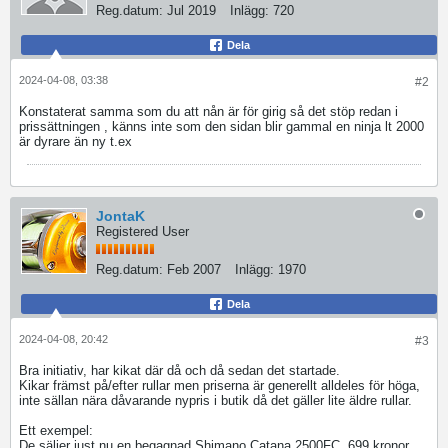
Reg.datum:
Jul 2019
Inlägg:
720
Dela
2024-04-08, 03:38
#2
Konstaterat samma som du att nån är för girig så det stöp redan i
prissättningen , känns inte som den sidan blir gammal en ninja lt 2000
är dyrare än ny t.ex
JontaK
Registered User
Reg.datum:
Feb 2007
Inlägg:
1970
Dela
2024-04-08, 20:42
#3
Bra initiativ, har kikat där då och då sedan det startade.
Kikar främst på/efter rullar men priserna är generellt alldeles för höga,
inte sällan nära dåvarande nypris i butik då det gäller lite äldre rullar.
Ett exempel:
De säljer just nu en begagnad Shimano Catana 2500FC, 699 kronor,