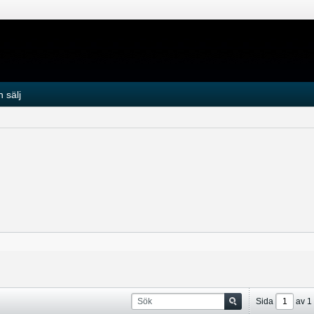
 sälj
Sida
av
1