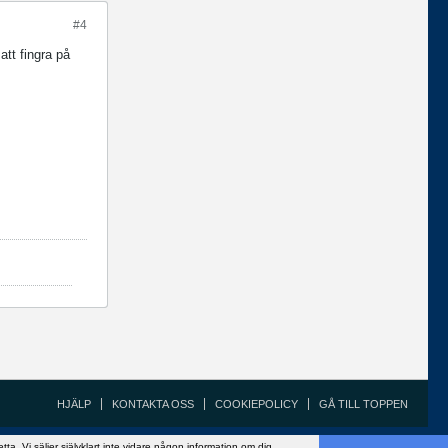
#4
att fingra på
HJÄLP
KONTAKTA OSS
COOKIEPOLICY
GÅ TILL TOPPEN
Copyright ©2002 - 2021, FiskeSnack.com. Grundad 2002 av Anders Bergman.
 Vi säljer självklart inte vidare någon information om dig.