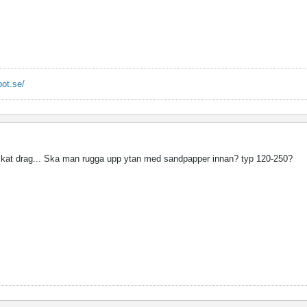
pot.se/
ckat drag... Ska man rugga upp ytan med sandpapper innan? typ 120-250?