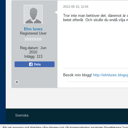
2012-05-10, 11:54
Tror inte man behöver det, däremot är d
betet efteråt. Och skulle du endå vilja
Ehn lures
Registered User
Reg.datum:
Jun
2010
Inlägg:
113
Dela
Besök min blogg!
http://ehnlures.blogs
Svenska
För att anpassa och förbättra våra tjänster och vår kommunikation använder Sportfiskarna ”co