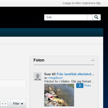
Logga in eller registrera dig
Foton
Svar till
Från land/båt efterleksfiske 2024 efter gädda
av
megabuzz
Väcker liv i tråden. Där jag fiskade i våras så lekte gäddorna från början av mars hela vägen in i juni...
1
Foto
Filter