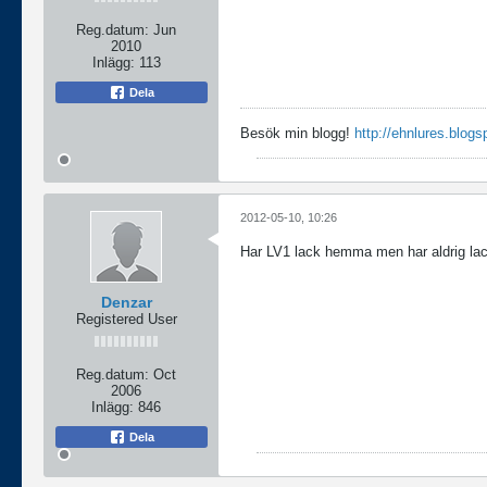
Reg.datum:
Jun
2010
Inlägg:
113
Dela
Besök min blogg!
http://ehnlures.blogs
2012-05-10, 10:26
Har LV1 lack hemma men har aldrig la
Denzar
Registered User
Reg.datum:
Oct
2006
Inlägg:
846
Dela