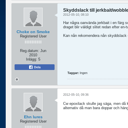
Skyddslack till jerkbait/wobbl
2012-05-10, 08:10
Har några oanvända jerkbait i en färg s
draget blir väldigt slitet redan efter en-t
Choke on Smoke
Kan nån rekomendera nån skyddslack el
Registered User
Reg.datum:
Jun
2010
Inlägg:
5
Dela
Taggar:
Ingen
2012-05-10, 09:36
Cw epoxilack skulle jag säga, men då kr
alternativ då man bara doppar och häng
Ehn lures
Registered User