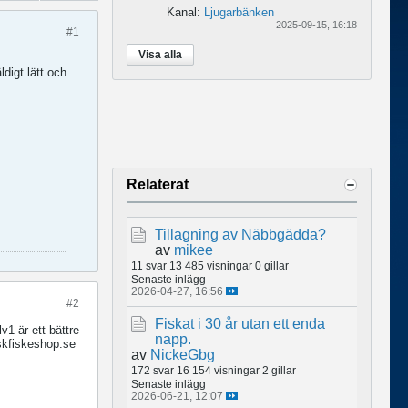
Kanal:
Ljugarbänken
2025-09-15, 16:18
#1
Visa alla
digt lätt och
Relaterat
Tillagning av Näbbgädda?
av
mikee
11 svar
13 485 visningar
0 gillar
Senaste inlägg
2026-04-27, 16:56
#2
Fiskat i 30 år utan ett enda
1 är ett bättre
napp.
nskfiskeshop.se
av
NickeGbg
172 svar
16 154 visningar
2 gillar
Senaste inlägg
2026-06-21, 12:07