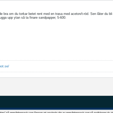
e bra om du torkar betet rent med en trasa med aceton/t-röd. Sen låter du bli 
 rugga upp ytan så ta finare sandpapper, 5-600.
pot.se/
okies” på www.fiskesnack.com.Genom att använda dig av www.fiskesnack.com så godkänner du detta.