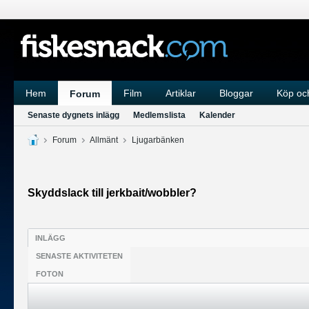
Hem
Film
Artiklar
Bloggar
Köp och
Forum
Senaste dygnets inlägg
Medlemslista
Kalender
Forum
Allmänt
Ljugarbänken
Skyddslack till jerkbait/wobbler?
INLÄGG
SENASTE AKTIVITETEN
FOTON