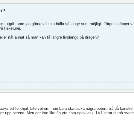
er?
om utgått som jag gärna vill ska hålla så länge som möjligt. Färgen släpper väl
vå fisketurer.
ler nåt annat så man kan få längre livslängd på dragen?
ävs ett torkhjul. Lite väl om man bara ska lacka några beten. Så då kanske lv
er upp betena. Men ger inte lika fin yta som epoxilack. Lv1 hittar du på sve