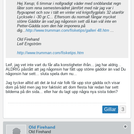
Hej Xerup; 6 timmar i nollgradigt väder med snöblandat regn
låter som rena semestervädret jämfört med när jag var i
flygvapnet och sov i tält en vinter vid krigsflygplats 32 utanför
Lycksele i -30 gr.C... Eftersom du normalt fångar mycket
större Gäddor än vad jag någonsin sett då kan väl inte en
Petter-Gädda som den här imponera på
dig...
http://www.trumman.com/fisketips/galleri 48.htm
...
Old Firehand
Leif Engström
http://www.trumman.com/fisketips.htm
Leif, jag vet inte vart du får alla konstigheter ifrån... jag har aldrig...
ALDRIG påstått att jag någonsin har fått upp större gäddor än vad Du
någonsin har sett... sluta spela dum nu...
Jag tycker alltid att det är kul när folk får upp stor gädda och visar
dom på bild men jag tror faktiskt att dom flesta här redan har sett
bilderna på din sida... eller har du lagt upp några nya sista tiden?
3
Gillar
Old Firehand
Old Firehand