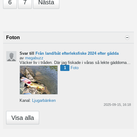
6
7
Nästa
Foton
Svar till
Från land/båt efterleksfiske 2024 efter gädda
av
megabuzz
Väcker liv i tråden. Där jag fiskade i våras så lekte gäddorna från början av mars hela vägen in i juni...
1
Foto
Kanal:
Ljugarbänken
2025-09-15, 16:18
Visa alla