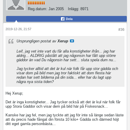
Reg.datum:
Jan 2005
Inlägg:
8971
Dela
2019-12-26, 21:57
#36
Ursprungligen postat av
Xerup
Leif, jag vet inte vart du får alla konstigheter ifrån... jag har
aldrig... ALDRIG påstått att jag någonsin har fått upp större
gäddor än vad Du någonsin har sett... sluta spela dum nu...
Jag tycker alltid att det är kul när folk får upp stor gädda och
visar dom på bild men jag tror faktiskt att dom flesta här
redan har sett bilderna på din sida... eller har du lagt upp
några nya sista tiden?
Hej Xerup;
Det är inga konstigheter... Jag tycker också att det är kul när folk får
upp Stora Gäddor och visar dem på bild här på Fiskesnack...
Kanske har jag fel, men jag tyckte att jag för inte så länge sedan läste
att du precis hade fångat din första 10 kilo+ Gädda och därmed höjt
ditt eget gamla personbästa...