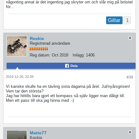
någonting annat är det ingenting jag skryter om och slår mig på bröstet
för...
1
Gillar
Reekie
Registrerad användare
Reg.datum:
Oct 2018
Inlägg:
1406
Dela
2019-12-26, 22:39
#39
Vi kanske skulle ha en tävling sista dagarna på året. Jul/nyårsgrisen!
Vem tar den största?
Jag har hittills bara gjort ett bompass så själv ligger man dåligt till.
Men ett pass till ska jag hinna med :-)
Matte77
Kockis