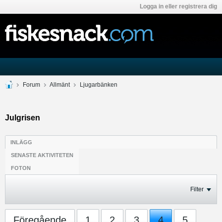
Logga in eller registrera dig
Forum
Allmänt
Ljugarbänken
Julgrisen
INLÄGG
SENASTE AKTIVITETEN
FOTON
Filter
Föregående
1
2
3
4
5