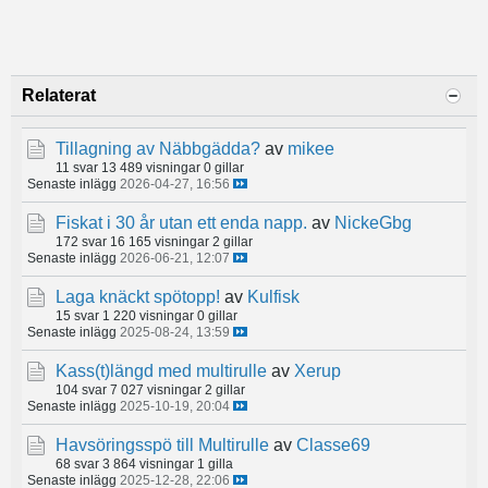
Relaterat
Tillagning av Näbbgädda?
av
mikee
11 svar
13 489 visningar
0 gillar
Senaste inlägg
2026-04-27, 16:56
Fiskat i 30 år utan ett enda napp.
av
NickeGbg
172 svar
16 165 visningar
2 gillar
Senaste inlägg
2026-06-21, 12:07
Laga knäckt spötopp!
av
Kulfisk
15 svar
1 220 visningar
0 gillar
Senaste inlägg
2025-08-24, 13:59
Kass(t)längd med multirulle
av
Xerup
104 svar
7 027 visningar
2 gillar
Senaste inlägg
2025-10-19, 20:04
Havsöringsspö till Multirulle
av
Classe69
68 svar
3 864 visningar
1 gilla
Senaste inlägg
2025-12-28, 22:06