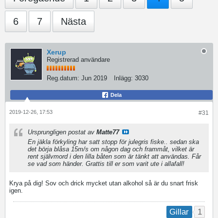
6
7
Nästa
Xerup
Registrerad användare
Reg.datum:
Jun 2019
Inlägg:
3030
Dela
2019-12-26, 17:53
#31
Ursprungligen postat av
Matte77
En jäkla förkyling har satt stopp för julegris fiske.. sedan ska
det börja blåsa 15m/s om någon dag och frammåt, vilket är
rent självmord i den lilla båten som är tänkt att användas. Får
se vad som händer. Grattis till er som varit ute i allafall!
Krya på dig! Sov och drick mycket utan alkohol så är du snart frisk
igen.
1
Gillar