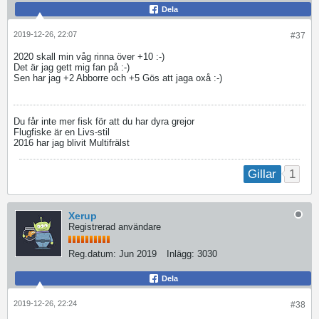
Dela
2019-12-26, 22:07
#37
2020 skall min våg rinna över +10 :-)
Det är jag gett mig fan på :-)
Sen har jag +2 Abborre och +5 Gös att jaga oxå :-)
Du får inte mer fisk för att du har dyra grejor
Flugfiske är en Livs-stil
2016 har jag blivit Multifrälst
1
Gillar
Xerup
Registrerad användare
Reg.datum:
Jun 2019
Inlägg:
3030
Dela
2019-12-26, 22:24
#38