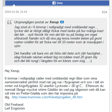
Dela
2019-12-26, 21:24
#34
Ursprungligen postat av
Xerup
Jag stod ut i 6 timmar i nollgradigt med snöblandat regn...
tycker det är riktigt dåligt fiskat med tanke på hur många kast
det blir... nytt försök för min del blir nu på lördag om inget
oförutsett händer och då ska jag testa mindre beten på grunt
vatten istället för att fiska ner till 10 meter som är maxdjupet i
sjön.
Det handlar väl bara om att hitta rätt bete och rätt hastighet...
idag fiskade nästan enbart big mcrubber med 20 gram bly
och det blir tungt i längden för en klenis som mig... :-)
Hej Xerup;
6 timmar i nollgradigt väder med snöblandat regn låter som rena
semestervädret jämfört med när jag var i flygvapnet och sov i tält en
vinter vid krigsflygplats 32 utanför Lycksele i -30 gr.C.. .Eftersom du
normalt fångar mycket större Gäddor än vad jag någonsin sett då kan
väl inte en Petter-Gädda som den här imponera på
dig...
http://www.trumman.com/fisketips/galleri_48.htm
Old Firehand
Leif Engström