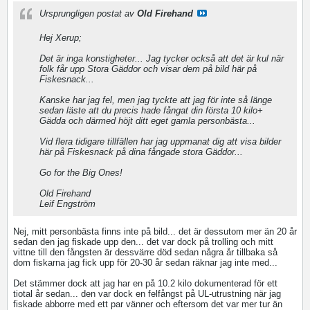
Ursprungligen postat av
Old Firehand
Hej Xerup;
Det är inga konstigheter... Jag tycker också att det är kul när
folk får upp Stora Gäddor och visar dem på bild här på
Fiskesnack...
Kanske har jag fel, men jag tyckte att jag för inte så länge
sedan läste att du precis hade fångat din första 10 kilo+
Gädda och därmed höjt ditt eget gamla personbästa...
Vid flera tidigare tillfällen har jag uppmanat dig att visa bilder
här på Fiskesnack på dina fångade stora Gäddor...
Go for the Big Ones!
Old Firehand
Leif Engström
Nej, mitt personbästa finns inte på bild... det är dessutom mer än 20 år
sedan den jag fiskade upp den... det var dock på trolling och mitt
vittne till den fångsten är dessvärre död sedan några år tillbaka så
dom fiskarna jag fick upp för 20-30 år sedan räknar jag inte med...
Det stämmer dock att jag har en på 10.2 kilo dokumenterad för ett
tiotal år sedan... den var dock en felfångst på UL-utrustning när jag
fiskade abborre med ett par vänner och eftersom det var mer tur än