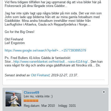
Vid flera tidigare tillfällen har jag uppmanat dig att visa bilder här på
Fiskesnack på dina fångade stora Gäddor...
Jag har inte själv lagt upp några bilder på min sida. Det var min son
John som lade upp bilderna från ett av mina gamla fotoalbum med
Gäddbilder. Mina andra fotoalbum innehåller mest bilder från
Laxflugfiske i Altaelva, Gaula och Repparfjordelva i Norge...
Go for the Big Ones!
Old Firehand
Leif Engström
https://www.google.se/search?q=leif+...=1577393895379
Ps. Fred Bullers 41-kilos Gädda är fantastiskt
Stor...
http://www.vanerblanket.se/fred-bull...-vara-4114-kg/
.. Den kan
vara något för dig och andra unga gäddfiskare att försöka slå... Ds.
Senast ändrad av
Old Firehand
;
2019-12-27, 13:37
.
Classe69
Lev nu, vänta inte :)
Reg.datum:
Mar 2010
Inlägg:
3101