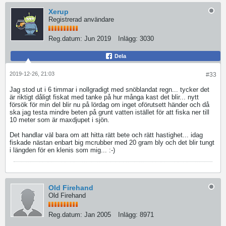
Xerup
Registrerad användare
Reg.datum:
Jun 2019
Inlägg:
3030
Dela
2019-12-26, 21:03
#33
Jag stod ut i 6 timmar i nollgradigt med snöblandat regn... tycker det
är riktigt dåligt fiskat med tanke på hur många kast det blir... nytt
försök för min del blir nu på lördag om inget oförutsett händer och då
ska jag testa mindre beten på grunt vatten istället för att fiska ner till
10 meter som är maxdjupet i sjön.
Det handlar väl bara om att hitta rätt bete och rätt hastighet... idag
fiskade nästan enbart big mcrubber med 20 gram bly och det blir tungt
i längden för en klenis som mig... :-)
Old Firehand
Old Firehand
Reg.datum:
Jan 2005
Inlägg:
8971