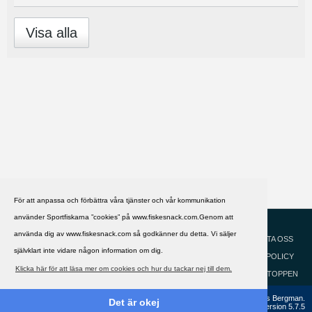
Visa alla
För att anpassa och förbättra våra tjänster och vår kommunikation
använder Sportfiskarna ”cookies” på www.fiskesnack.com.Genom att
HJÄLP
Svenska
använda dig av www.fiskesnack.com så godkänner du detta. Vi säljer
KONTAKTA OSS
självklart inte vidare någon information om dig.
COOKIEPOLICY
Klicka här för att läsa mer om cookies och hur du tackar nej till dem.
GÅ TILL TOPPEN
Copyright ©2002 - 2021, FiskeSnack.com. Grundad 2002 av Anders Bergman.
Det är okej
Powered by
vBulletin®
Version 5.7.5