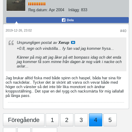
Reg.datum:
Apr 2004
Inlägg:
833
Dela
2019-12-26, 23:02
#40
Ursprungligen postat av
Xerup
+0.8, regn och vindstilla... fy fan vad jag kommer frysa...
Känner på mig att jag åker på ett bompass idag och det enda
jag kommer få som minne från dagen är nog värk i nacke och
axlar...
Jag brukar alltid fiska med både spinn och haspel, båda har sina för
och nackdelar.. Tycker det är skönt att varva och vevar både med
höger och vänster så det inte blir lika monotont och ändrar
kroppsställning.. Det spar en del rygg och nacksmärta för mig iallafall
på långa pass.
Föregående
1
2
3
4
5