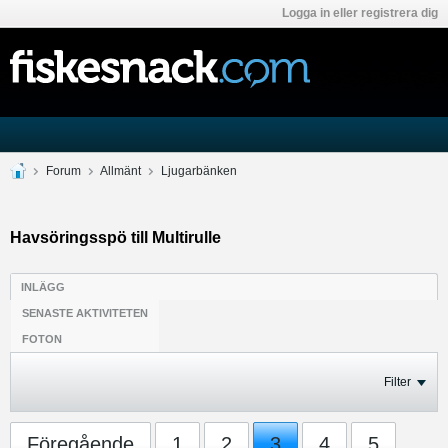
Logga in eller registrera dig
Forum
Allmänt
Ljugarbänken
Havsöringsspö till Multirulle
INLÄGG
SENASTE AKTIVITETEN
FOTON
Filter
Föregående
1
2
3
4
5