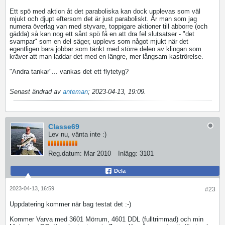
Ett spö med aktion åt det paraboliska kan dock upplevas som väl
mjukt och djupt eftersom det är just paraboliskt. Är man som jag
numera överlag van med styvare, toppigare aktioner till abborre (och
gädda) så kan nog ett sånt spö få en att dra fel slutsatser - "det
svampar" som en del säger, upplevs som något mjukt när det
egentligen bara jobbar som tänkt med större delen av klingan som
kräver att man laddar det med en längre, mer långsam kaströrelse.
"Andra tankar"... vankas det ett flytetyg?
Senast ändrad av
anteman
;
2023-04-13, 19:09
.
Classe69
Lev nu, vänta inte :)
Reg.datum:
Mar 2010
Inlägg:
3101
Dela
2023-04-13, 16:59
#23
Uppdatering kommer när bag testat det :-)
Kommer Varva med 3601 Mörrum, 4601 DDL (fulltrimmad) och min