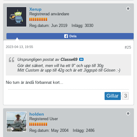
Xerup
Registrerad användare
Reg.datum:
Jun 2019
Inlägg:
3030
Dela
2023-04-13, 19:55
#25
Ursprungligen postat av
Classe69
Gör det säkert, men vill ha ett 9" och upp till 30g
Mitt Custom är upp till 42g och är ett Jiggspö till Gösen :-)
Nio tum är ändå förbannat kort...
3
Gillar
holden
Registered User
Reg.datum:
May 2004
Inlägg:
2486