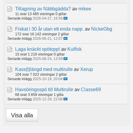
Tillagning av Näbbgädda?
av
mikee
11 svar
13 485 visningar
0 gillar
Senaste inlägg
2026-04-27, 16:56
Fiskat i 30 år utan ett enda napp.
av
NickeGbg
172 svar
16 142 visningar
2 gillar
Senaste inlägg
2026-06-21, 12:07
Laga knäckt spötopp!
av
Kulfisk
15 svar
1 216 visningar
0 gillar
Senaste inlägg
2025-08-24, 13:59
Kass(t)längd med multirulle
av
Xerup
104 svar
7 022 visningar
2 gillar
Senaste inlägg
2025-10-19, 20:04
Havsöringsspö till Multirulle
av
Classe69
68 svar
3 858 visningar
1 gilla
Senaste inlägg
2025-12-28, 22:06
Visa alla