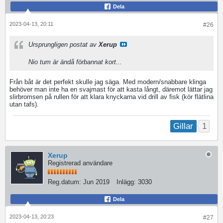
Dela
2023-04-13, 20:11
#26
Ursprungligen postat av
Xerup
Nio tum är ändå förbannat kort...
Från båt är det perfekt skulle jag säga. Med modern/snabbare klinga
behöver man inte ha en svajmast för att kasta långt, däremot lättar jag
slirbromsen på rullen för att klara knyckarna vid drill av fisk (kör flätlina
utan tafs).
1
Gillar
Xerup
Registrerad användare
Reg.datum:
Jun 2019
Inlägg:
3030
Dela
2023-04-13, 20:23
#27