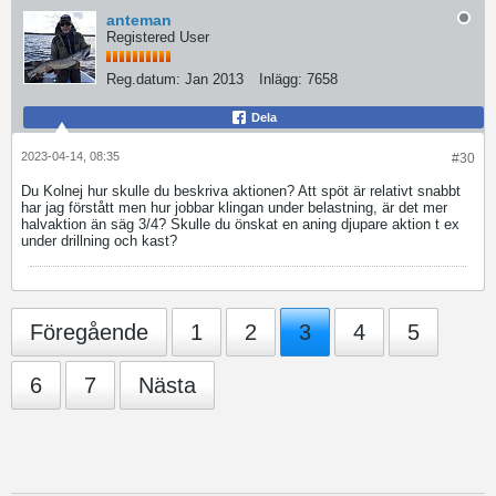
anteman
Registered User
Reg.datum:
Jan 2013
Inlägg:
7658
Dela
2023-04-14, 08:35
#30
Du Kolnej hur skulle du beskriva aktionen? Att spöt är relativt snabbt
har jag förstått men hur jobbar klingan under belastning, är det mer
halvaktion än säg 3/4? Skulle du önskat en aning djupare aktion t ex
under drillning och kast?
Föregående
1
2
3
4
5
6
7
Nästa