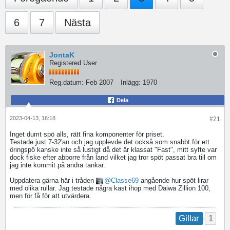
6
7
Nästa
JontaK
Registered User
Reg.datum:
Feb 2007
Inlägg:
1970
Dela
2023-04-13, 16:18
#21
Inget dumt spö alls, rätt fina komponenter för priset.
Testade just 7-32'an och jag upplevde det också som snabbt för ett
öringspö kanske inte så lustigt då det är klassat "Fast", mitt syfte var
dock fiske efter abborre från land vilket jag tror spöt passat bra till om
jag inte kommit på andra tankar.
Uppdatera gärna här i tråden
Classe69
angående hur spöt lirar
med olika rullar. Jag testade några kast ihop med Daiwa Zillion 100,
men för få för att utvärdera.
1
Gillar