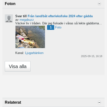
Foton
Svar till
Från land/båt efterleksfiske 2024 efter gädda
av
megabuzz
Väcker liv i tråden. Där jag fiskade i våras så lekte gäddorna från början av mars hela vägen in i juni...
1
Foto
Kanal:
Ljugarbänken
2025-09-15, 16:18
Visa alla
Relaterat