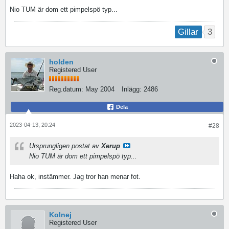
Nio TUM är dom ett pimpelspö typ...
3
Gillar
holden
Registered User
Reg.datum:
May 2004
Inlägg:
2486
Dela
2023-04-13, 20:24
#28
Ursprungligen postat av
Xerup
Nio TUM är dom ett pimpelspö typ...
Haha ok, instämmer. Jag tror han menar fot.
Kolnej
Registered User