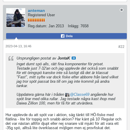
anteman
Registered User
Reg.datum:
Jan 2013
Inlägg:
7658
Dela
2023-04-13, 16:46
#22
Ursprungligen postat av
JontaK
Inget dumt spö alls, rätt fina komponenter för priset.
Testade just 7-32'an och jag upplevde det också som snabbt
för ett öringspö kanske inte så lustigt då det är klassat
"Fast", mitt syfte var dock fiske efter abborre från land vilket
jag tror spöt passat bra till om jag inte kommit på andra
tankar.
Uppdatera gärna här i tråden
Classe69
angående hur
spöt lirar med olika rullar. Jag testade några kast ihop med
Daiwa Zillion 100, men för få för att utvärdera.
Hur upplevde du att spöt var i aktion, säg tänkt till HÖ-fiske med
flätlina - lite för toppig och snabb aktion? Har känt på 10' Regular och
det var nästan alltför djupt eller nej snarare väl mjukt för att vara ett
-35g spö, alltså lite överklassat möjligen men ej provfiskat det.