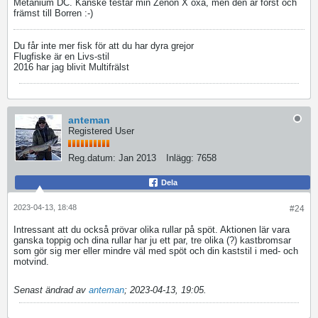
Metanium DC. Kanske testar min Zenon X oxå, men den är först och
främst till Borren :-)
Du får inte mer fisk för att du har dyra grejor
Flugfiske är en Livs-stil
2016 har jag blivit Multifrälst
anteman
Registered User
Reg.datum:
Jan 2013
Inlägg:
7658
Dela
2023-04-13, 18:48
#24
Intressant att du också prövar olika rullar på spöt. Aktionen lär vara
ganska toppig och dina rullar har ju ett par, tre olika (?) kastbromsar
som gör sig mer eller mindre väl med spöt och din kaststil i med- och
motvind.
Senast ändrad av
anteman
;
2023-04-13, 19:05
.