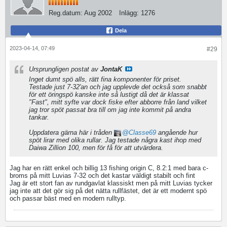
Reg.datum:
Aug 2002
Inlägg:
1276
Dela
2023-04-14, 07:49
#29
Ursprungligen postat av
JontaK
Inget dumt spö alls, rätt fina komponenter för priset.
Testade just 7-32'an och jag upplevde det också som snabbt
för ett öringspö kanske inte så lustigt då det är klassat
"Fast", mitt syfte var dock fiske efter abborre från land vilket
jag tror spöt passat bra till om jag inte kommit på andra
tankar.
Uppdatera gärna här i tråden
Classe69
angående hur
spöt lirar med olika rullar. Jag testade några kast ihop med
Daiwa Zillion 100, men för få för att utvärdera.
Jag har en rätt enkel och billig 13 fishing origin C, 8.2:1 med bara c-
broms på mitt Luvias 7-32 och det kastar väldigt stabilt och fint
Jag är ett stort fan av rundgavlat klassiskt men på mitt Luvias tycker
jag inte att det gör sig på det nätta rullfästet, det är ett modernt spö
och passar bäst med en modern rulltyp.