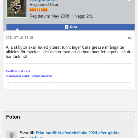
Registered User
Reg.datum:
May 2008
Inlägg:
241
Dela
2011-07-19, 17:18
#2
Alla stålytor skall ha ett ytterst tunnt lager Cal's grease (många tar
alldeles för mycket...det räcker med att du bara anar fettlagret)...så du
har tänkt rätt
Medlem i GGG-U
Griniga Gamla Gubbar - Ungdomssektionen
Foton
Svar till
Från land/båt efterleksfiske 2024 efter gädda
av
megabuzz