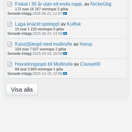
Fiskat i 30 år utan ett enda napp.
av
NickeGbg
172 svar
16 167 visningar
2 gillar
Senaste inlägg
2026-06-21, 12:07
Laga knäckt spötopp!
av
Kulfisk
15 svar
1 220 visningar
0 gillar
Senaste inlägg
2025-08-24, 13:59
Kass(t)längd med multirulle
av
Xerup
104 svar
7 027 visningar
2 gillar
Senaste inlägg
2025-10-19, 20:04
Havsöringsspö till Multirulle
av
Classe69
68 svar
3 865 visningar
1 gilla
Senaste inlägg
2025-12-28, 22:06
Visa alla