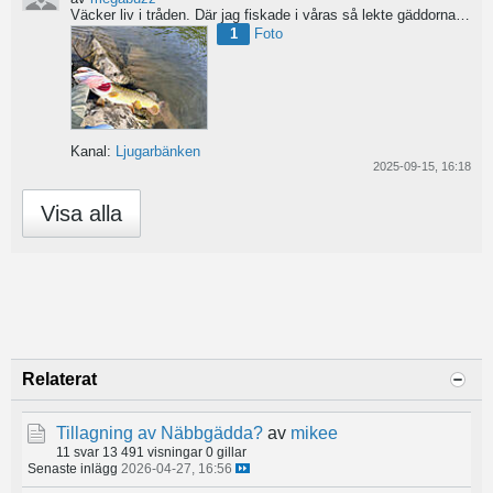
Väcker liv i tråden. Där jag fiskade i våras så lekte gäddorna från början av mars hela vägen in i juni...
1
Foto
Kanal:
Ljugarbänken
2025-09-15, 16:18
Visa alla
Relaterat
Tillagning av Näbbgädda?
av
mikee
11 svar
13 491 visningar
0 gillar
Senaste inlägg
2026-04-27, 16:56