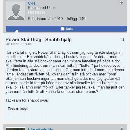
C-H
Registered User
Reg.datum:
Jul 2010
Inlägg:
140
Dela
Power Star Drag - Snabb hjälp
#1
2011-07-19, 13:40
Har skaffat mig ett Power Star Drag kit som jag idag tänkte slänga in i
min Rocket. En snabb fråga dock, i beskrivningen står det att man
skall fetta in alla stålbrickor samt den minsta lamellen på båda sidor.
Min fundering är dock om man skall fetta in "botten" på huvuddrevet
där den första stora lamellen ligger. Gör man inte det kommer ju denna
lamell endast att få fett på "ovansidan" från stålbrickan med "öron".
Står ju inte i beskrivningen att man skall göra det men jag tycker väl
att man borde få fett på båda sidor av alla lameller för att bromsen
skall bli så jämn som möjligt. Eller tänker jag fel, skall man ha just den
ytan ren från fett för att kunna få en totalt stum broms?
Tacksam för snabbt svar.
Taggar:
Ingen
Långåmjukis