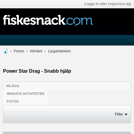
Logga in eller registrera dig
Forum
Allmänt
Ljugarbänken
Power Star Drag - Snabb hjälp
INLÄGG
SENASTE AKTIVITETEN
FOTON
Filter