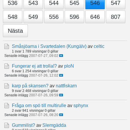
536
543
544
545
546
547
548
549
556
596
646
807
Nästa
Småsjöarna i Svartedalen (Kungälv)
av
celtic
1 svar
1 789 visningar
0 gillar
Senaste inlägg
2007-07-27, 09:02
Fungerar ej att trolla!?
av
ploN
6 svar
1 254 visningar
0 gillar
Senaste inlägg
2007-07-26, 12:02
karp på skansen?
av
nattfiskarn
9 svar
2 468 visningar
0 gillar
Senaste inlägg
2007-07-26, 09:59
Fråga om spö till multirulle
av
sphynx
2 svar
941 visningar
0 gillar
Senaste inlägg
2007-07-26, 08:20
Gummilist?
av
Slemgädda