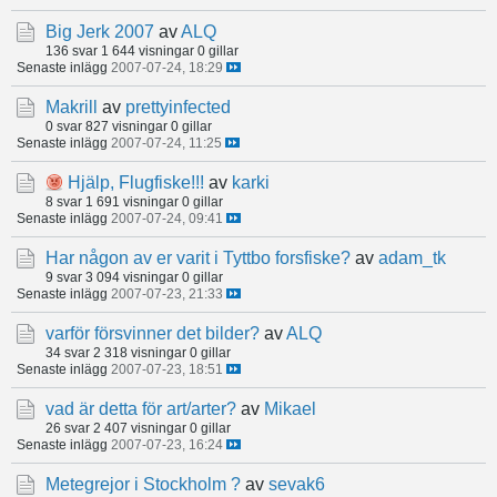
Big Jerk 2007
av
ALQ
136 svar
1 644 visningar
0 gillar
Senaste inlägg
2007-07-24, 18:29
Makrill
av
prettyinfected
0 svar
827 visningar
0 gillar
Senaste inlägg
2007-07-24, 11:25
Hjälp, Flugfiske!!!
av
karki
8 svar
1 691 visningar
0 gillar
Senaste inlägg
2007-07-24, 09:41
Har någon av er varit i Tyttbo forsfiske?
av
adam_tk
9 svar
3 094 visningar
0 gillar
Senaste inlägg
2007-07-23, 21:33
varför försvinner det bilder?
av
ALQ
34 svar
2 318 visningar
0 gillar
Senaste inlägg
2007-07-23, 18:51
vad är detta för art/arter?
av
Mikael
26 svar
2 407 visningar
0 gillar
Senaste inlägg
2007-07-23, 16:24
Metegrejor i Stockholm ?
av
sevak6