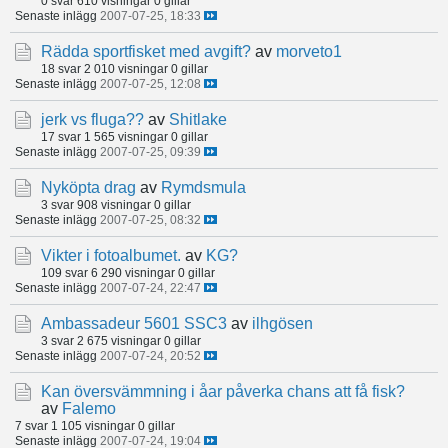
0 svar
610 visningar
0 gillar
Senaste inlägg
2007-07-25, 18:33
Rädda sportfisket med avgift?
av
morveto1
18 svar
2 010 visningar
0 gillar
Senaste inlägg
2007-07-25, 12:08
jerk vs fluga??
av
Shitlake
17 svar
1 565 visningar
0 gillar
Senaste inlägg
2007-07-25, 09:39
Nyköpta drag
av
Rymdsmula
3 svar
908 visningar
0 gillar
Senaste inlägg
2007-07-25, 08:32
Vikter i fotoalbumet.
av
KG?
109 svar
6 290 visningar
0 gillar
Senaste inlägg
2007-07-24, 22:47
Ambassadeur 5601 SSC3
av
ilhgösen
3 svar
2 675 visningar
0 gillar
Senaste inlägg
2007-07-24, 20:52
Kan översvämmning i åar påverka chans att få fisk?
av
Falemo
7 svar
1 105 visningar
0 gillar
Senaste inlägg
2007-07-24, 19:04