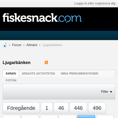
Logga in eller registrera dig
Forum
Allmänt
Ljugarbänken
Ljugarbänken
ÄMNEN
SENASTE AKTIVITETEN
MINA PRENUMERATIONER
FOTON
Filter
Föregående
1
46
446
496