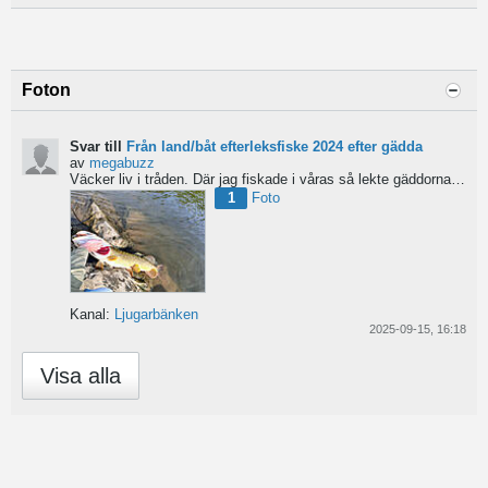
Foton
Svar till
Från land/båt efterleksfiske 2024 efter gädda
av
megabuzz
Väcker liv i tråden. Där jag fiskade i våras så lekte gäddorna från början av mars hela vägen in i juni...
1
Foto
Kanal:
Ljugarbänken
2025-09-15, 16:18
Visa alla