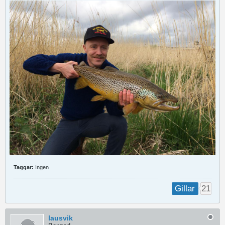
Taggar:
Ingen
21
Gillar
lausvik