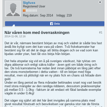
Sigfuss
Registered User
Reg.datum:
Sep 2014
Inlägg:
219
Dela
När våren kom med överraskningen
#1
2014-11-06, 12:16
Det är vår, närmare bestämt början av maj och vädret är sådär bra fast
ändå lite kyligt som det kan vara på våren. Två fiskekamrater har
bestämt sig för att det är dags att blöta dragen och se vad som kan
bjudas under ytan, fast låt oss börja från början.
Det hela utspelar sig vid en å på sveriges västkust, här ryktas om
digra abborrar och enligt säkra källor - även gott om både öring och
lax. De två kamraterna har redan året innan påbörjat en lång jakt efter
den stora monsterborren i detta vatten - till en början med föga
resultat, men så plötsligt när en ny plats fick en chans så hittade dom
guld.
Under en lång period av flera månader belönades snart nog vart besök
med stora mängder av den randiga riddaren, dessutom praktexemplar
på mellan 0,5 - 1.0kg - faktum är att endast ett fåtal landade exemplar
vägde in under 0,4kg!
Det säger sig självt att det här året invigdes på samma plats med
givet resultat förutsatt och besvikelsen var ganska stor när de första