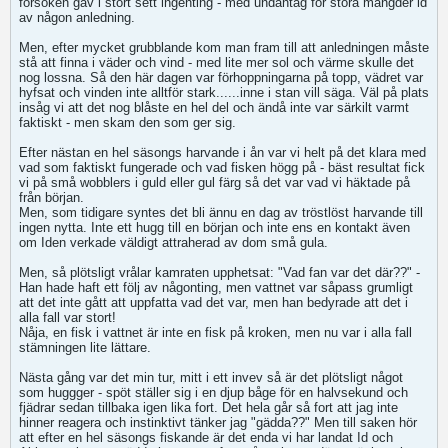
försöken gav i stort sett ingenting - med undantag för stora mängder id
av någon anledning.
Men, efter mycket grubblande kom man fram till att anledningen måste
stå att finna i väder och vind - med lite mer sol och värme skulle det
nog lossna. Så den här dagen var förhoppningarna på topp, vädret var
hyfsat och vinden inte alltför stark......inne i stan vill säga. Väl på plats
insåg vi att det nog blåste en hel del och ändå inte var särkilt varmt
faktiskt - men skam den som ger sig.
Efter nästan en hel säsongs harvande i ån var vi helt på det klara med
vad som faktiskt fungerade och vad fisken högg på - bäst resultat fick
vi på små wobblers i guld eller gul färg så det var vad vi häktade på
från början.
Men, som tidigare syntes det bli ännu en dag av tröstlöst harvande till
ingen nytta. Inte ett hugg till en början och inte ens en kontakt även
om Iden verkade väldigt attraherad av dom små gula.
Men, så plötsligt vrålar kamraten upphetsat: "Vad fan var det där??" -
Han hade haft ett följ av någonting, men vattnet var såpass grumligt
att det inte gått att uppfatta vad det var, men han bedyrade att det i
alla fall var stort!
Nåja, en fisk i vattnet är inte en fisk på kroken, men nu var i alla fall
stämningen lite lättare.
Nästa gång var det min tur, mitt i ett invev så är det plötsligt något
som huggger - spöt ställer sig i en djup båge för en halvsekund och
fjädrar sedan tillbaka igen lika fort. Det hela går så fort att jag inte
hinner reagera och instinktivt tänker jag "gädda??" Men till saken hör
att efter en hel säsongs fiskande är det enda vi har landat Id och