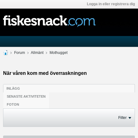
Logga in eller registrera dig
Forum
Allmänt
Mothugget
När våren kom med överraskningen
INLÄGG
SENASTE AKTIVITETEN
FOTON
Filter