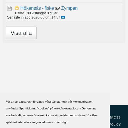
Hökensås - fiske
av
Zympan
1 svar
189 visningar
0 gillar
Senaste inlägg
2026-06-04, 14:57
Visa alla
För att anpassa och förbättra våra tjänster och vår kommunikation
använder Sportfiskarna ”cookies” på www.fiskesnack.com.Genom att
HJÄLP
Svenska
använda dig av www.fiskesnack.com så godkänner du detta. Vi säljer
KONTAKTA OSS
självklart inte vidare någon information om dig.
COOKIEPOLICY