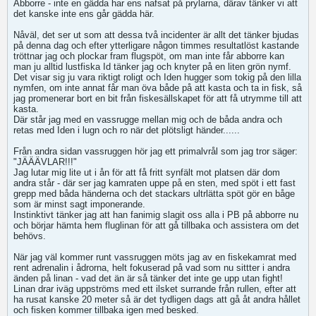
Abborre - inte en gädda har ens nafsat på prylarna, därav tänker vi att
det kanske inte ens går gädda här.
Nåväl, det ser ut som att dessa två incidenter är allt det tänker bjudas
på denna dag och efter ytterligare någon timmes resultatlöst kastande
tröttnar jag och plockar fram flugspöt, om man inte får abborre kan
man ju alltid lustfiska Id tänker jag och knyter på en liten grön nymf.
Det visar sig ju vara riktigt roligt och Iden hugger som tokig på den lilla
nymfen, om inte annat får man öva både på att kasta och ta in fisk, så
jag promenerar bort en bit från fiskesällskapet för att få utrymme till att
kasta.
Där står jag med en vassrugge mellan mig och de båda andra och
retas med Iden i lugn och ro när det plötsligt händer......
Från andra sidan vassruggen hör jag ett primalvrål som jag tror säger:
"JÄÄÄVLAR!!!"
Jag lutar mig lite ut i ån för att få fritt synfält mot platsen där dom
andra står - där ser jag kamraten uppe på en sten, med spöt i ett fast
grepp med båda händerna och det stackars ultrlätta spöt gör en båge
som är minst sagt imponerande.
Instinktivt tänker jag att han fanimig slagit oss alla i PB på abborre nu
och börjar hämta hem fluglinan för att gå tillbaka och assistera om det
behövs.
När jag väl kommer runt vassruggen möts jag av en fiskekamrat med
rent adrenalin i ådrorna, helt fokuserad på vad som nu sittter i andra
änden på linan - vad det än är så tänker det inte ge upp utan fight!
Linan drar iväg uppströms med ett ilsket surrande från rullen, efter att
ha rusat kanske 20 meter så är det tydligen dags att gå åt andra hållet
och fisken kommer tillbaka igen med besked.