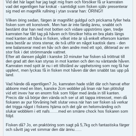
Vid det här laget har jag tagit mig fram och försöker få ur kamraten
vad det egentligen har krokat - samtidigt som fisken själv presenterar
sig med en magnifik rullning i ytan svarar han: ÖRING!!
Vilken öring sedan, färgen är magnifikt guldgul och prickarna fyller hela
fisken som ett konstverk. Men han är inte färdig ännu, snabbt och
bestämt drar han ned mot botten och vidare uppströms igen, tredje
kamraten har fått tag på håven och försöker hitta en bra plats längs
med kanten att håva in fisken, vilket inte är så enkelt eftersom kanten
bara består av stora stenar, de två utför en något kaotisk dans - den
ene balanserar med en håv och den andre med ett spö, dikterad av en
stor fisk i det strömmande vattnet.
Efter att dansen pågått i kanske 10 minuter har fisken så tröttnat till
den grad att den kan styras in mot kanten och den nu väntande håven.
Kamraten med spöt är nu i ett tillstånd av upphetsning som nog få har
upplevt, men lyckas få in fisken mot håven där den snabbt tas upp på
land.
Vad hände då egentligen? Jo, kamraten hade stått där och harvat efter
abborre med en liten, kanske 2cm wobbler på linan när han plötsligt
vid ett invev har en enorm fisk som följer med ända in till kanten.
Precis där så börjar den vända och ser ut att tappa intresset, men då
fiskaren av pur förvåning helt slutar veva när han ser fisken så verkar
det trigga något i fiskens hjärna och det går en helomvänding och
slukar wobblern i ett nafs.......med en smärre chock hos fiskaren som
följd.
Fisken då? Jo, en praktöring som sagt på 5,7kg och fantastiska färger
och såvitt jag vet simmar den där ännu......