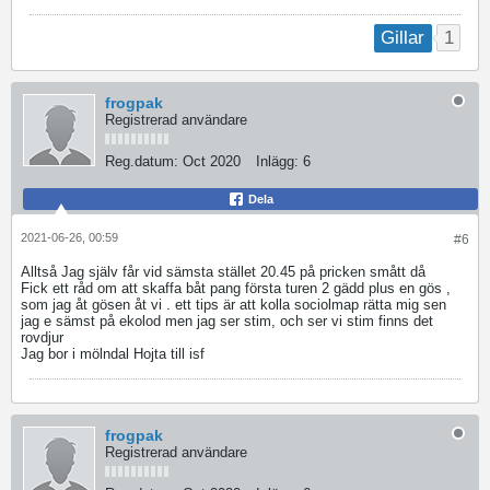
1
Gillar
frogpak
Registrerad användare
Reg.datum:
Oct 2020
Inlägg:
6
Dela
2021-06-26, 00:59
#6
Alltså Jag själv får vid sämsta stället 20.45 på pricken smått då
Fick ett råd om att skaffa båt pang första turen 2 gädd plus en gös ,
som jag åt gösen åt vi . ett tips är att kolla sociolmap rätta mig sen
jag e sämst på ekolod men jag ser stim, och ser vi stim finns det
rovdjur
Jag bor i mölndal Hojta till isf
frogpak
Registrerad användare