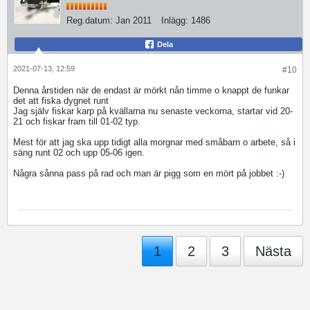
Reg.datum:
Jan 2011
Inlägg:
1486
Dela
2021-07-13, 12:59
#10
Denna årstiden när de endast är mörkt nån timme o knappt de funkar
det att fiska dygnet runt
Jag själv fiskar karp på kvällarna nu senaste veckorna, startar vid 20-
21 och fiskar fram till 01-02 typ.
Mest för att jag ska upp tidigt alla morgnar med småbarn o arbete, så i
säng runt 02 och upp 05-06 igen.
Några sånna pass på rad och man är pigg som en mört på jobbet :-)
1
2
3
Nästa