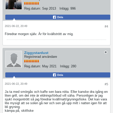
Reg.datum:
Sep 2013
Inlägg:
996
Dela
2021-06-22, 20:49
#4
Föredrar morgon själv. Är för kvällstrött av mig.
Ziggystardust
Registrerad användare
Reg.datum:
May 2021
Inlägg:
280
Dela
2021-06-22, 20:49
#5
Ja ta med smörgås och kaffe sen bara nöta. Eller kanske dra igång en
liten grill, om det inte är eldningsförbud vill säha. Personligen är jag
sjukt morgontrött så jag föredrar kväll/natt/gryningsfiske. Det kan vara
lite mysigt att se solen gå ner och sen gå upp mitt i natten igen för att
bli gryning.
kämpa på, skitfiske