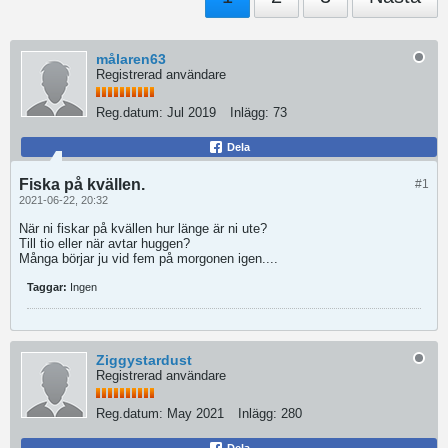
målaren63
Registrerad användare
Reg.datum:
Jul 2019
Inlägg:
73
Dela
Fiska på kvällen.
#1
2021-06-22, 20:32
När ni fiskar på kvällen hur länge är ni ute?
Till tio eller när avtar huggen?
Många börjar ju vid fem på morgonen igen....
Taggar:
Ingen
Ziggystardust
Registrerad användare
Reg.datum:
May 2021
Inlägg:
280