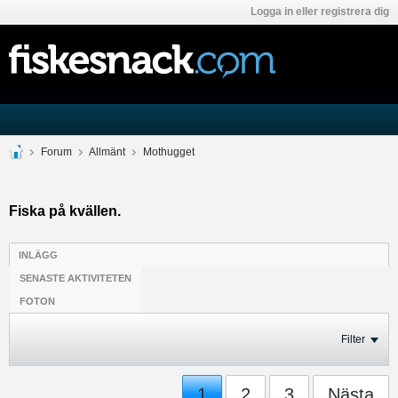
Logga in eller registrera dig
Forum
Allmänt
Mothugget
Fiska på kvällen.
INLÄGG
SENASTE AKTIVITETEN
FOTON
Filter
1
2
3
Nästa