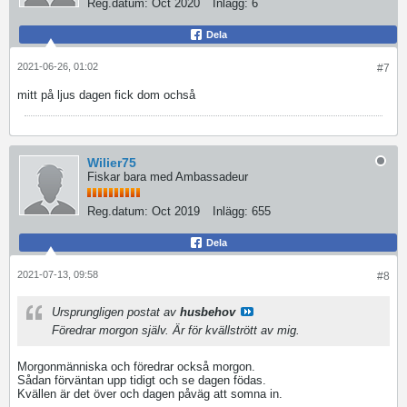
Reg.datum:
Oct 2020
Inlägg:
6
Dela
2021-06-26, 01:02
#7
mitt på ljus dagen fick dom ochså
Wilier75
Fiskar bara med Ambassadeur
Reg.datum:
Oct 2019
Inlägg:
655
Dela
2021-07-13, 09:58
#8
Ursprungligen postat av
husbehov
Föredrar morgon själv. Är för kvällstrött av mig.
Morgonmänniska och föredrar också morgon.
Sådan förväntan upp tidigt och se dagen födas.
Kvällen är det över och dagen påväg att somna in.