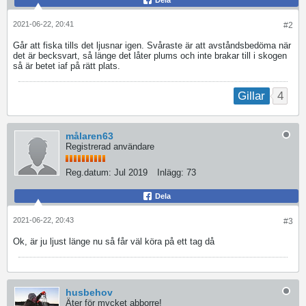
Dela
2021-06-22, 20:41
#2
Går att fiska tills det ljusnar igen. Svåraste är att avståndsbedöma när
det är becksvart, så länge det låter plums och inte brakar till i skogen
så är betet iaf på rätt plats.
4
Gillar
målaren63
Registrerad användare
Reg.datum:
Jul 2019
Inlägg:
73
Dela
2021-06-22, 20:43
#3
Ok, är ju ljust länge nu så får väl köra på ett tag då
husbehov
Äter för mycket abborre!