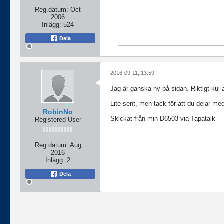
Reg.datum:
Oct
2006
Inlägg:
524
Dela
2016-09-11, 13:59
Jag är ganska ny på sidan. Riktigt kul a
Lite sent, men tack för att du delar med
RobinNo
Skickat från min D6503 via Tapatalk
Registered User
Reg.datum:
Aug
2016
Inlägg:
2
Dela