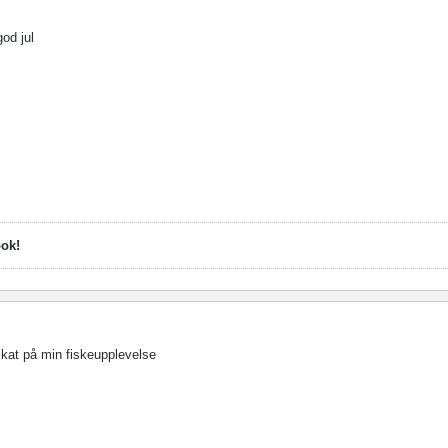
god jul
ook!
kikat på min fiskeupplevelse