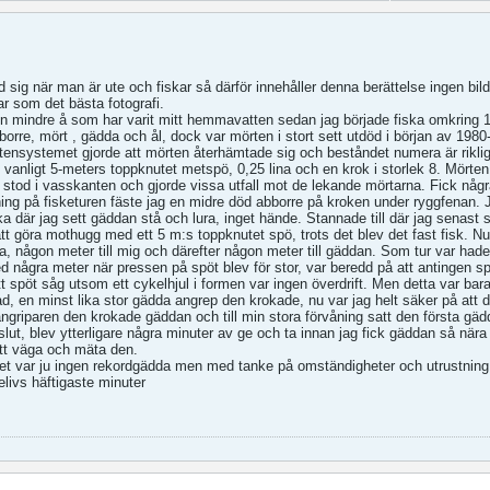
d sig när man är ute och fiskar så därför innehåller denna berättelse ingen bil
lar som det bästa fotografi.
 en mindre å som har varit mitt hemmavatten sedan jag började fiska omkring 
borre, mört , gädda och ål, dock var mörten i stort sett utdöd i början av 1980
ttensystemet gjorde att mörten återhämtade sig och beståndet numera är riklig
vanligt 5-meters toppknutet metspö, 0,25 lina och en krok i storlek 8. Mörten 
stod i vasskanten och gjorde vissa utfall mot de lekande mörtarna. Fick någr
g på fisketuren fäste jag en midre död abborre på kroken under ryggfenan. 
a där jag sett gäddan stå och lura, inget hände. Stannade till där jag senast
t göra mothugg med ett 5 m:s toppknutet spö, trots det blev det fast fisk. N
ta, någon meter till mig och därefter någon meter till gäddan. Som tur var hade
 några meter när pressen på spöt blev för stor, var beredd på att antingen spö
t spöt såg utsom ett cykelhjul i formen var ingen överdrift. Men detta var bara
ad, en minst lika stor gädda angrep den krokade, nu var jag helt säker på att d
ngriparen den krokade gäddan och till min stora förvåning satt den första gäd
ut, blev ytterligare några minuter av ge och ta innan jag fick gäddan så nära 
tt väga och mäta den.
et var ju ingen rekordgädda men med tanke på omständigheter och utrustning
kelivs häftigaste minuter