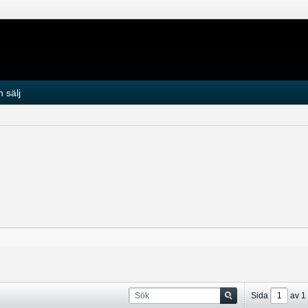
 sälj
Sida
av
1