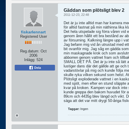
Gäddan som plötsligt blev 2
2011-12-23, 22:48
Det är ju inte alltid man har kamera me
för alltid fastnat på min näthinna lika k
Det hela utspelade sig förra våren vid
fiskarlennart
genom åren hållit ett bra bestånd av ab
Registered User
av försurning. Kalkning längre upp i va
Jag befann mig vid ån utrustad med ett 
bit ovanför mig. Jag såg en gädda som 
Reg.datum:
Oct
min maskagnade krok och som avslutnin
2006
abborren genom vattnet fram och tillbak
Inlägg:
524
SMALL DET PÅ. Det är ju inte så lätt at
lustiger dans där det gällde att ge och 
Dela
vadarstövlar på mig och kunde följa med
skulle ryka vilken sekund som helst. At
Plötsligt exploderade vattnet i en kask
med spöt, men efter en stund släppte a
kvar på kroken. Kampen var dock inte sl
kunde greppa den bakom huvudet för a
89cm och 4435g blev längd och vikt. D
säga att det var mitt drygt 50-åriga fis
Taggar:
Ingen