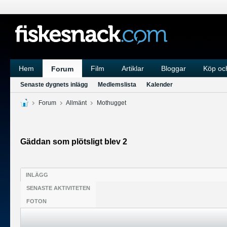
Hem
Film
Artiklar
Bloggar
Köp och
Forum
Senaste dygnets inlägg
Medlemslista
Kalender
Forum
Allmänt
Mothugget
Gäddan som plötsligt blev 2
INLÄGG
SENASTE AKTIVITETEN
FOTON