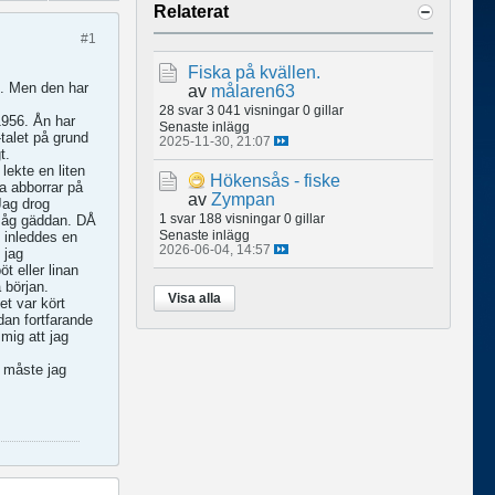
Relaterat
#1
Fiska på kvällen.
d. Men den har
av
målaren63
28 svar
3 041 visningar
0 gillar
1956. Ån har
Senaste inlägg
-talet på grund
2025-11-30, 21:07
t.
lekte en liten
Hökensås - fiske
a abborrar på
av
Zympan
Jag drog
1 svar
188 visningar
0 gillar
 såg gäddan. DÅ
Senaste inlägg
u inleddes en
2026-06-04, 14:57
 jag
t eller linan
 början.
Visa alla
et var kört
dan fortfarande
mig att jag
 måste jag