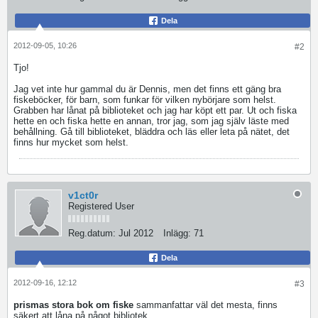
Dela
2012-09-05, 10:26
#2
Tjo!
Jag vet inte hur gammal du är Dennis, men det finns ett gäng bra
fiskeböcker, för barn, som funkar för vilken nybörjare som helst.
Grabben har lånat på biblioteket och jag har köpt ett par. Ut och fiska
hette en och fiska hette en annan, tror jag, som jag själv läste med
behållning. Gå till biblioteket, bläddra och läs eller leta på nätet, det
finns hur mycket som helst.
v1ct0r
Registered User
Reg.datum:
Jul 2012
Inlägg:
71
Dela
2012-09-16, 12:12
#3
prismas stora bok om fiske
sammanfattar väl det mesta, finns
säkert att låna på något bibliotek