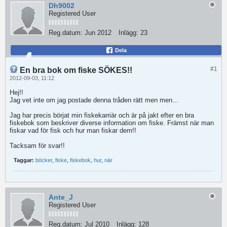
Dh9002
Registered User
Reg.datum:
Jun 2012
Inlägg:
23
Dela
#1
En bra bok om fiske SÖKES!!
2012-09-03, 11:12
Hej!!
Jag vet inte om jag postade denna tråden rätt men men...
Jag har precis börjat min fiskekarriär och är på jakt efter en bra
fiskebok som beskriver diverse information om fiske. Främst när man
fiskar vad för fisk och hur man fiskar dem
!!
Tacksam för svar!!
Taggar:
böcker
,
fiske
,
fiskebok
,
hur
,
när
Ante_J
Registered User
Reg.datum:
Jul 2010
Inlägg:
128