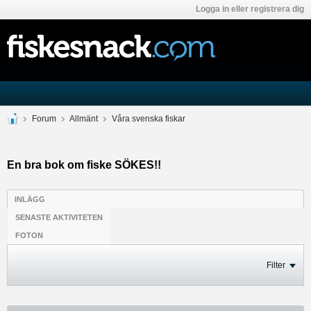
Logga in eller registrera dig
Forum
Allmänt
Våra svenska fiskar
En bra bok om fiske SÖKES!!
INLÄGG
SENASTE AKTIVITETEN
FOTON
Filter