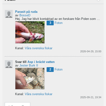
Parasit på ruda
av
BosseD
Hej,
Jag har blivit kontaktad av en forskare från Polen som är på jakt efter material av...
3
Foton
Kanal:
Våra svenska fiskar
2026-04-29, 15:00
Svar till
Asp i bräckt vatten
av
Jester Burk II
2
Foton
Kanal:
Våra svenska fiskar
2025-09-21, 19:34