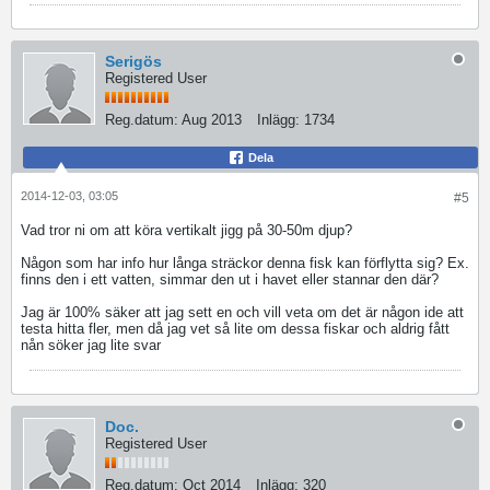
Serigös
Registered User
Reg.datum:
Aug 2013
Inlägg:
1734
Dela
2014-12-03, 03:05
#5
Vad tror ni om att köra vertikalt jigg på 30-50m djup?
Någon som har info hur långa sträckor denna fisk kan förflytta sig? Ex.
finns den i ett vatten, simmar den ut i havet eller stannar den där?
Jag är 100% säker att jag sett en och vill veta om det är någon ide att
testa hitta fler, men då jag vet så lite om dessa fiskar och aldrig fått
nån söker jag lite svar
Doc.
Registered User
Reg.datum:
Oct 2014
Inlägg:
320