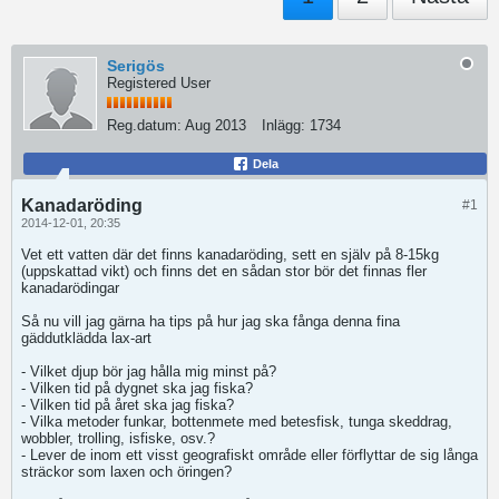
Serigös
Registered User
Reg.datum:
Aug 2013
Inlägg:
1734
Dela
Kanadaröding
#1
2014-12-01, 20:35
Vet ett vatten där det finns kanadaröding, sett en själv på 8-15kg
(uppskattad vikt) och finns det en sådan stor bör det finnas fler
kanadarödingar
Så nu vill jag gärna ha tips på hur jag ska fånga denna fina
gäddutklädda lax-art
- Vilket djup bör jag hålla mig minst på?
- Vilken tid på dygnet ska jag fiska?
- Vilken tid på året ska jag fiska?
- Vilka metoder funkar, bottenmete med betesfisk, tunga skeddrag,
wobbler, trolling, isfiske, osv.?
- Lever de inom ett visst geografiskt område eller förflyttar de sig långa
sträckor som laxen och öringen?