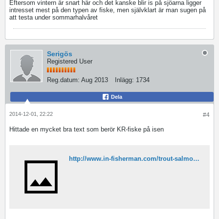
Eftersom vintern är snart här och det kanske blir is på sjöarna ligger
intresset mest på den typen av fiske, men självklart är man sugen på
att testa under sommarhalvåret
Serigös
Registered User
Reg.datum:
Aug 2013
Inlägg:
1734
Dela
2014-12-01, 22:22
#4
Hittade en mycket bra text som berör KR-fiske på isen
http://www.in-fisherman.com/trout-salmon/trout/ice-fishing-lake-trout/