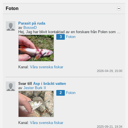
Foton
Parasit på ruda
av
BosseD
Hej,
Jag har blivit kontaktad av en forskare från Polen som är på jakt efter material av...
3
Foton
Kanal:
Våra svenska fiskar
2026-04-29, 15:00
Svar till
Asp i bräckt vatten
av
Jester Burk II
2
Foton
Kanal:
Våra svenska fiskar
2025-09-21, 19:34