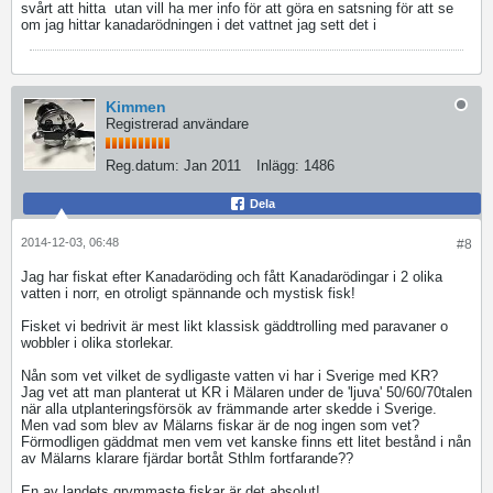
svårt att hitta
utan vill ha mer info för att göra en satsning för att se
om jag hittar kanadarödningen i det vattnet jag sett det i
Kimmen
Registrerad användare
Reg.datum:
Jan 2011
Inlägg:
1486
Dela
2014-12-03, 06:48
#8
Jag har fiskat efter Kanadaröding och fått Kanadarödingar i 2 olika
vatten i norr, en otroligt spännande och mystisk fisk!
Fisket vi bedrivit är mest likt klassisk gäddtrolling med paravaner o
wobbler i olika storlekar.
Nån som vet vilket de sydligaste vatten vi har i Sverige med KR?
Jag vet att man planterat ut KR i Mälaren under de 'ljuva' 50/60/70talen
när alla utplanteringsförsök av främmande arter skedde i Sverige.
Men vad som blev av Mälarns fiskar är de nog ingen som vet?
Förmodligen gäddmat men vem vet kanske finns ett litet bestånd i nån
av Mälarns klarare fjärdar bortåt Sthlm fortfarande??
En av landets grymmaste fiskar är det absolut!