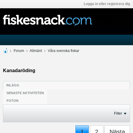
Logga in eller registrera dig
Forum
Allmänt
Våra svenska fiskar
Kanadaröding
INLÄGG
SENASTE AKTIVITETEN
FOTON
Filter
1
2
Nästa