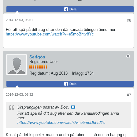
Dela
2014-12-03, 03:51
#6
För att spä på ditt sug efter den där kanadarödingen ännu mer:
https://www.youtube.com/watch?v=e5moBhtv8Yc
Serigös
Registered User
Reg.datum:
Aug 2013
Inlägg:
1734
Dela
2014-12-03, 05:32
#7
Ursprungligen postat av
Doc.
För att spä på ditt sug efter den där kanadarödingen ännu
mer:
https://www.youtube.com/watch?v=e5moBhtv8Yc
Kollat på det klippet + massa andra på tuben......så dessa har jag ej