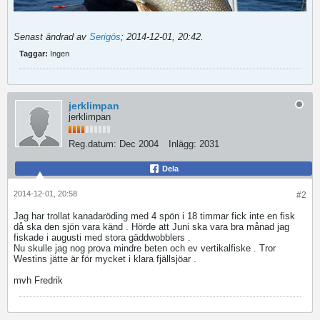
Senast ändrad av
Serigös
;
2014-12-01, 20:42
.
Taggar:
Ingen
jerklimpan
jerklimpan
Reg.datum:
Dec 2004
Inlägg:
2031
Dela
2014-12-01, 20:58
#2
Jag har trollat kanadaröding med 4 spön i 18 timmar fick inte en fisk
då ska den sjön vara känd . Hörde att Juni ska vara bra månad jag
fiskade i augusti med stora gäddwobblers .
Nu skulle jag nog prova mindre beten och ev vertikalfiske . Tror
Westins jätte är för mycket i klara fjällsjöar .
mvh Fredrik