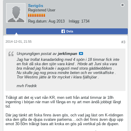
Serigös
Registered User
Reg.datum:
Aug 2013
Inlägg:
1734
Dela
2014-12-01, 21:55
#3
Ursprungligen postat av
jerklimpan
Jag har trollat kanadaröding med 4 spön i 18 timmar fick inte
en fisk då ska den sjön vara känd . Hörde att Juni ska vara
bra månad jag fiskade i augusti med stora gäddwobblers .
Nu skulle jag nog prova mindre beten och ev vertikalfiske .
Tror Westins jätte är för mycket i klara fjällsjöar .
mvh Fredrik
Tråkigt att det ej vart nån KR, men sett från antal timmar är 18h
ingenting i början när man vill fånga en ny art men ändå jobbigt långt
tid.
Där jag tänkt att fiska finns även gös, och vad jag läst om K-rödingen
ska den gilla de djupa svalare partierna....och det finns även djup upp
emot 30-50m tråkigt bara att kroka en gös på vertikal på de djupen.