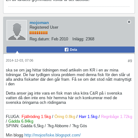
mojoman
Registered User
Reg.datum:
Feb 2010
Inlägg:
2368
Dela
2014-12-03, 07:06
#9
ska se om jag hittar tidningen med artikeln om KR i en av mina
tidningar. De har tydligen stora problem med denna fisk för den slår ut
alla andra fiskarter där den går fram. Få se om det stod nått matnyttigt
i den
Detta anser jag inte vara en fisk man ska köra C&R på i svenska
vatten då den inte ens hör hemma här och konkurrerar med de
svenska öringarna och rödingarna
FLUGA:
Fjällröding 1.5kg
/
Öring 0.8kg
/
Harr 1.5kg
/
Regnbåge 1.72kg
/
Gädda 6.84kg
SPINN: Gädda 6,5kg / ?kg Abborre / ?kg Gös
Min blogg
http://mojosfiske.blogspot.com/