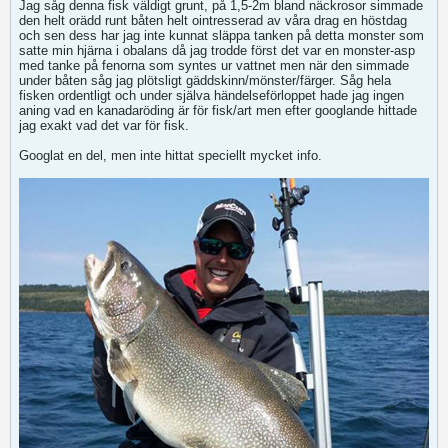
Jag såg denna fisk väldigt grunt, på 1,5-2m bland näckrosor simmade
den helt orädd runt båten helt ointresserad av våra drag en höstdag
och sen dess har jag inte kunnat släppa tanken på detta monster som
satte min hjärna i obalans då jag trodde först det var en monster-asp
med tanke på fenorna som syntes ur vattnet men när den simmade
under båten såg jag plötsligt gäddskinn/mönster/färger. Såg hela
fisken ordentligt och under själva händelseförloppet hade jag ingen
aning vad en kanadaröding är för fisk/art men efter googlande hittade
jag exakt vad det var för fisk.
Googlat en del, men inte hittat speciellt mycket info.