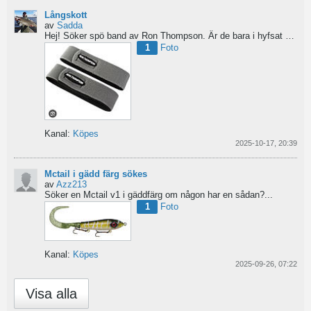
Långskott
av
Sadda
Hej!
Söker spö band av Ron Thompson. Är de bara i hyfsat skick så köper jag gärna ett par....
1
Foto
Kanal:
Köpes
2025-10-17, 20:39
Mctail i gädd färg sökes
av
Azz213
Söker en Mctail v1 i gäddfärg om någon har en sådan?...
1
Foto
Kanal:
Köpes
2025-09-26, 07:22
Visa alla