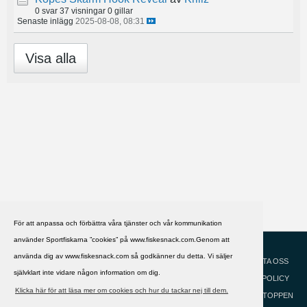
0 svar
37 visningar
0 gillar
Senaste inlägg
2025-08-08, 08:31
Visa alla
För att anpassa och förbättra våra tjänster och vår kommunikation
använder Sportfiskarna ”cookies” på www.fiskesnack.com.Genom att
HJÄLP
Svenska
använda dig av www.fiskesnack.com så godkänner du detta. Vi säljer
KONTAKTA OSS
självklart inte vidare någon information om dig.
COOKIEPOLICY
Klicka här för att läsa mer om cookies och hur du tackar nej till dem.
GÅ TILL TOPPEN