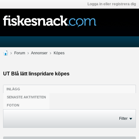
Logga in eller registrera dig
Forum
Annonser
Köpes
UT Blå lätt linspridare köpes
INLÄGG
SENASTE AKTIVITETEN
FOTON
Filter