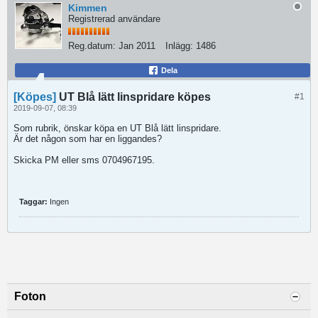
Kimmen
Registrerad användare
Reg.datum:
Jan 2011
Inlägg:
1486
Dela
[Köpes]
UT Blå lätt linspridare köpes
#1
2019-09-07, 08:39
Som rubrik, önskar köpa en UT Blå lätt linspridare.
Är det någon som har en liggandes?
Skicka PM eller sms 0704967195.
Taggar:
Ingen
Foton