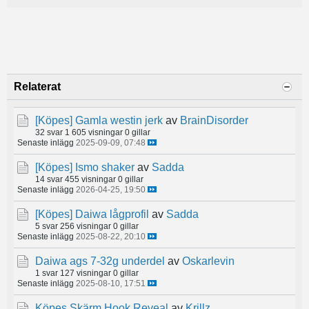
Relaterat
[Köpes]
Gamla westin jerk
av
BrainDisorder
32 svar
1 605 visningar
0 gillar
Senaste inlägg
2025-09-09, 07:48
[Köpes]
Ismo shaker
av
Sadda
14 svar
455 visningar
0 gillar
Senaste inlägg
2026-04-25, 19:50
[Köpes]
Daiwa lågprofil
av
Sadda
5 svar
256 visningar
0 gillar
Senaste inlägg
2025-08-22, 20:10
Daiwa ags 7-32g underdel
av
Oskarlevin
1 svar
127 visningar
0 gillar
Senaste inlägg
2025-08-10, 17:51
Köpes Skärm Hook Reveal
av
Krillz