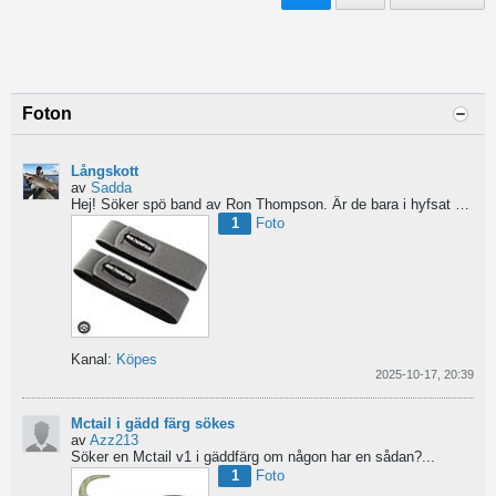
Foton
Långskott
av
Sadda
Hej!
Söker spö band av Ron Thompson. Är de bara i hyfsat skick så köper jag gärna ett par....
1
Foto
Kanal:
Köpes
2025-10-17, 20:39
Mctail i gädd färg sökes
av
Azz213
Söker en Mctail v1 i gäddfärg om någon har en sådan?...
1
Foto