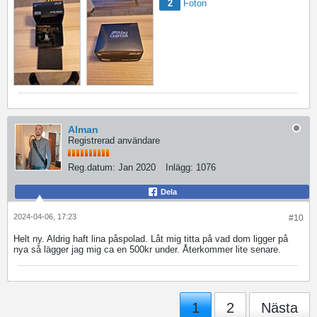
2
Foton
Alman
Registrerad användare
Reg.datum:
Jan 2020
Inlägg:
1076
Dela
2024-04-06, 17:23
#10
Helt ny. Aldrig haft lina påspolad. Låt mig titta på vad dom ligger på
nya så lägger jag mig ca en 500kr under. Återkommer lite senare.
1
2
Nästa