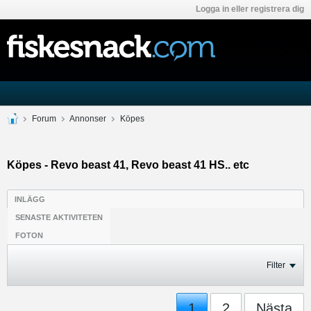
Logga in eller registrera dig
Forum
Annonser
Köpes
Köpes - Revo beast 41, Revo beast 41 HS.. etc
INLÄGG
SENASTE AKTIVITETEN
FOTON
Filter
1
2
Nästa