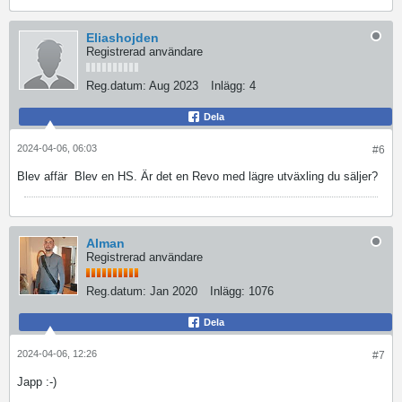
Eliashojden
Registrerad användare
Reg.datum:
Aug 2023
Inlägg:
4
Dela
2024-04-06, 06:03
#6
Blev affär
Blev en HS. Är det en Revo med lägre utväxling du säljer?
Alman
Registrerad användare
Reg.datum:
Jan 2020
Inlägg:
1076
Dela
2024-04-06, 12:26
#7
Japp :-)