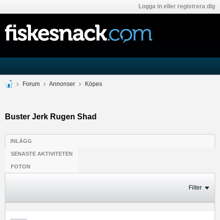
Logga in eller registrera dig
Forum
Annonser
Köpes
Buster Jerk Rugen Shad
INLÄGG
SENASTE AKTIVITETEN
FOTON
Filter