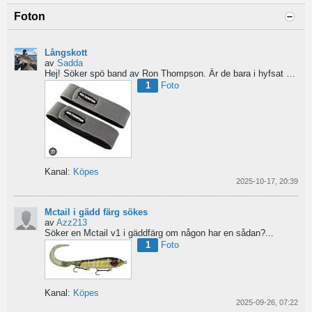
Foton
Långskott
av
Sadda
Hej!
Söker spö band av Ron Thompson. Är de bara i hyfsat skick så köper jag gärna ett par....
1
Foto
Kanal:
Köpes
2025-10-17, 20:39
Mctail i gädd färg sökes
av
Azz213
Söker en Mctail v1 i gäddfärg om någon har en sådan?...
1
Foto
Kanal:
Köpes
2025-09-26, 07:22