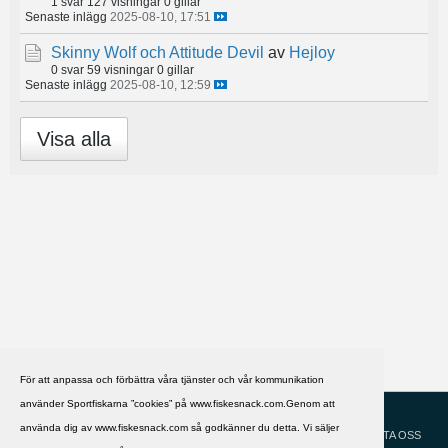
1 svar
127 visningar
0 gillar
Senaste inlägg
2025-08-10, 17:51
Skinny Wolf och Attitude Devil
av
Hejloy
0 svar
59 visningar
0 gillar
Senaste inlägg
2025-08-10, 12:59
Visa alla
För att anpassa och förbättra våra tjänster och vår kommunikation
använder Sportfiskarna ”cookies” på www.fiskesnack.com.Genom att
HJÄLP
Svenska
använda dig av www.fiskesnack.com så godkänner du detta. Vi säljer
KONTAKTA OSS