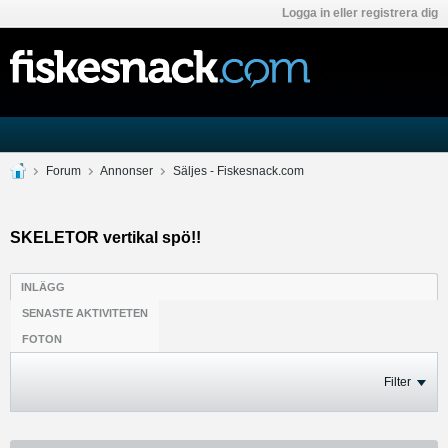
Logga in eller registrera dig
Forum
Annonser
Säljes - Fiskesnack.com
SKELETOR vertikal spö!!
INLÄGG
SENASTE AKTIVITETEN
FOTON
Filter