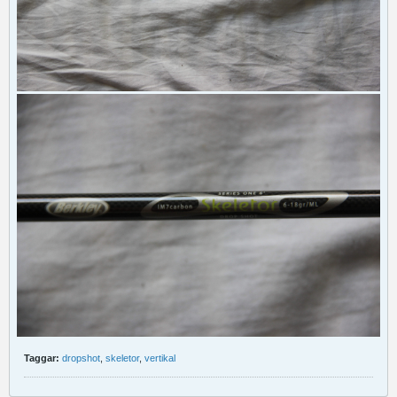
Taggar:
dropshot
,
skeletor
,
vertikal