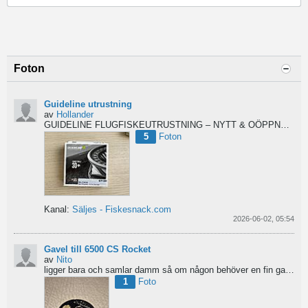
Foton
Guideline utrustning
av
Hollander
GUIDELINE FLUGFISKEUTRUSTNING – NYTT & OÖPPNAT
Säl
5
Foton
Kanal:
Säljes - Fiskesnack.com
2026-06-02, 05:54
Gavel till 6500 CS Rocket
av
Nito
ligger bara och samlar damm så om någon behöver en fin gavel är det bara att hotja till, enklast på...
1
Foto