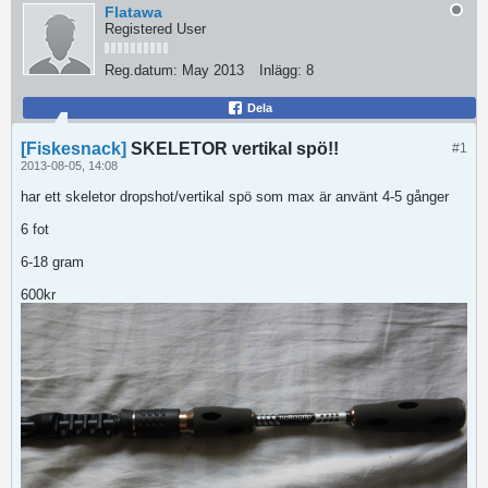
Flatawa
Registered User
Reg.datum:
May 2013
Inlägg:
8
Dela
[Fiskesnack]
SKELETOR vertikal spö!!
#1
2013-08-05, 14:08
har ett skeletor dropshot/vertikal spö som max är använt 4-5 gånger
6 fot
6-18 gram
600kr