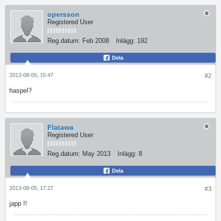
opersson
Registered User
Reg.datum:
Feb 2008
Inlägg:
192
Dela
2013-08-05, 15:47
#2
haspel?
Flatawa
Registered User
Reg.datum:
May 2013
Inlägg:
8
Dela
2013-08-05, 17:27
#3
japp !!