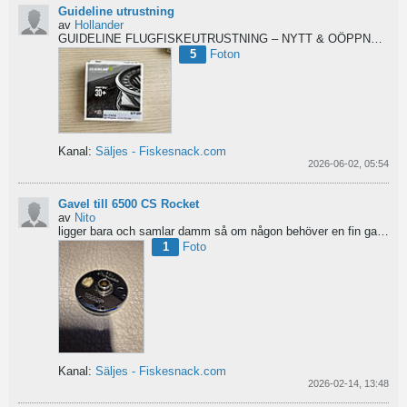
Guideline utrustning
av
Hollander
GUIDELINE FLUGFISKEUTRUSTNING – NYTT & OÖPPNAT
Säl
5
Foton
Kanal:
Säljes - Fiskesnack.com
2026-06-02, 05:54
Gavel till 6500 CS Rocket
av
Nito
ligger bara och samlar damm så om någon behöver en fin gavel är det bara att hotja till, enklast på...
1
Foto
Kanal:
Säljes - Fiskesnack.com
2026-02-14, 13:48