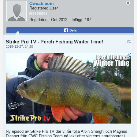
Cwcab.com
Registered User
Reg.datum:
Oct 2012
Inlägg:
167
Dela
Strike Pro TV - Perch Fishing Winter Time!
#1
2015-12-27, 14:20
Ny episod av Strike Pro TV där vi får följa Albin Sharghi och Magnus
Diesner från CWC Fishing Team på jakt efter vinterns storabborrar i