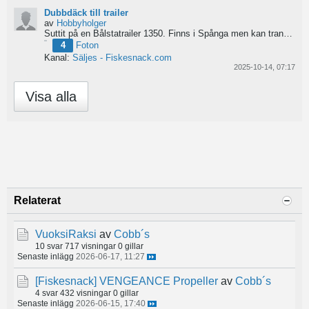
Dubbdäck till trailer
av
Hobbyholger
Suttit på en Bålstatrailer 1350. Finns i Spånga men kan transporteras mot Linköping. 500kr
4
Foton
Kanal:
Säljes - Fiskesnack.com
2025-10-14, 07:17
Visa alla
Relaterat
VuoksiRaksi
av
Cobb´s
10 svar
717 visningar
0 gillar
Senaste inlägg
2026-06-17, 11:27
[Fiskesnack]
VENGEANCE Propeller
av
Cobb´s
4 svar
432 visningar
0 gillar
Senaste inlägg
2026-06-15, 17:40