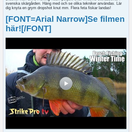
svenska skärgården. Häng med och se olika tekniker användas. Lär
dig knyta en grym dropshot knut mm. Flera feta fiskar landas!
[FONT=Arial Narrow]Se filmen
här![/FONT]