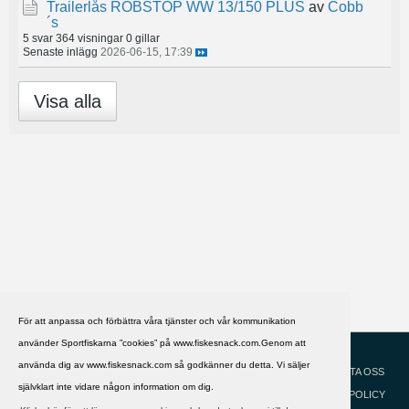
Trailerlås ROBSTOP WW 13/150 PLUS
av
Cobb
´s
5 svar
364 visningar
0 gillar
Senaste inlägg
2026-06-15, 17:39
Visa alla
För att anpassa och förbättra våra tjänster och vår kommunikation
använder Sportfiskarna ”cookies” på www.fiskesnack.com.Genom att
HJÄLP
Svenska
använda dig av www.fiskesnack.com så godkänner du detta. Vi säljer
KONTAKTA OSS
självklart inte vidare någon information om dig.
COOKIEPOLICY