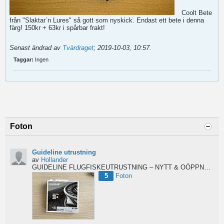
Coolt Bete
från "Slaktar´n Lures" så gott som nyskick. Endast ett bete i denna
färg! 150kr + 63kr i spårbar frakt!
Senast ändrad av
Tvärdraget
;
2019-10-03, 10:57
.
Taggar:
Ingen
Foton
Guideline utrustning
av
Hollander
GUIDELINE FLUGFISKEUTRUSTNING – NYTT & OÖPPNAT
Säl
5
Foton