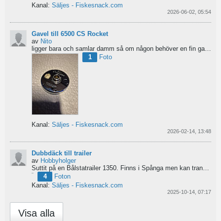
Kanal:
Säljes - Fiskesnack.com
2026-06-02, 05:54
Gavel till 6500 CS Rocket
av
Nito
ligger bara och samlar damm så om någon behöver en fin gavel är det bara att hotja till, enklast på...
1
Foto
Kanal:
Säljes - Fiskesnack.com
2026-02-14, 13:48
Dubbdäck till trailer
av
Hobbyholger
Suttit på en Bålstatrailer 1350. Finns i Spånga men kan transporteras mot Linköping. 500kr
4
Foton
Kanal:
Säljes - Fiskesnack.com
2025-10-14, 07:17
Visa alla