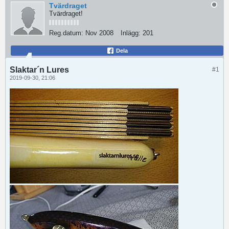
Tvärdraget
Tvärdraget!
Reg.datum:
Nov 2008
Inlägg:
201
Dela
Slaktar´n Lures
#1
2019-09-30, 21:06