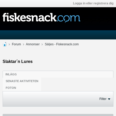
Logga in eller registrera dig
Forum
Annonser
Säljes - Fiskesnack.com
Slaktar´n Lures
INLÄGG
SENASTE AKTIVITETEN
FOTON
Filter