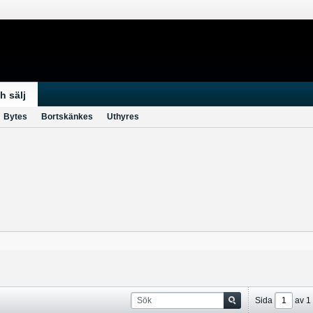
h sälj
Bytes
Bortskänkes
Uthyres
Sida
av
1