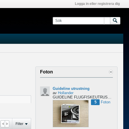
Logga in eller registrera dig
Foton
Guideline utrustning
av
Hollander
GUIDELINE FLUGFISKEUTRUSTNING – NYTT & OÖPPNAT
5
Foton
Filter