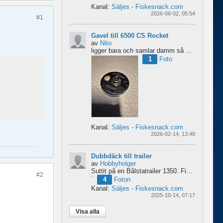
Kanal:
Säljes - Fiskesnack.com
2026-06-02, 05:54
#1
Gavel till 6500 CS Rocket
av
Nito
ligger bara och samlar damm så om någon behöver en fin gavel är det bara att hotja till, enklast på...
1
Foto
Kanal:
Säljes - Fiskesnack.com
2026-02-14, 13:48
Dubbdäck till trailer
av
Hobbyholger
Suttit på en Bålstatrailer 1350. Finns i Spånga men kan transporteras mot Linköping. 500kr
#2
4
Foton
Kanal:
Säljes - Fiskesnack.com
2025-10-14, 07:17
Visa alla