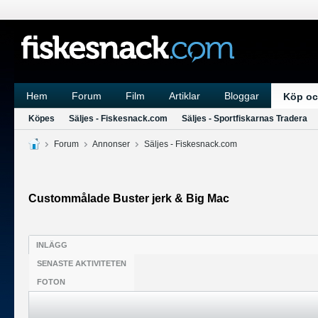
Hem
Forum
Film
Artiklar
Bloggar
Köp oc
Köpes
Säljes - Fiskesnack.com
Säljes - Sportfiskarnas Tradera
Forum
Annonser
Säljes - Fiskesnack.com
Custommålade Buster jerk & Big Mac
INLÄGG
SENASTE AKTIVITETEN
FOTON