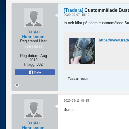
[Tradera]
Custommålade Buste
2020-09-07, 15:42
In och kika på några custommålade Bu
Daniel
Henriksson
https://www.trad
Registered User
Reg.datum:
Aug
2015
Inlägg:
332
Dela
Taggar:
Ingen
2020-09-11, 06:15
Bump.
Daniel
Henriksson