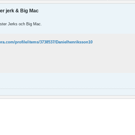
r jerk & Big Mac
ster Jerks och Big Mac.
era.com/profile/items/3738537/Danielhenriksson10